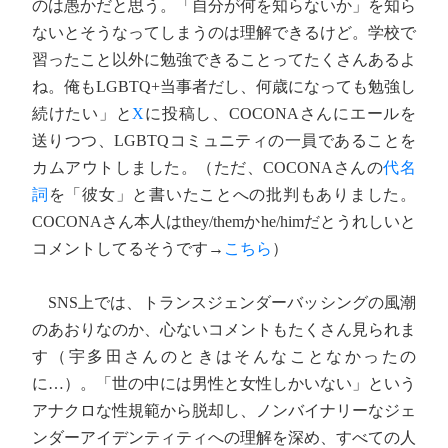
のは愚かだと思う。「自分が何を知らないか」を知ら
ないとそうなってしまうのは理解できるけど。学校で
習ったこと以外に勉強できることってたくさんあるよ
ね。俺もLGBTQ+当事者だし、何歳になっても勉強し
続けたい」と
X
に投稿し、COCONAさんにエールを
送りつつ、LGBTQコミュニティの一員であることを
カムアウトしました。（ただ、COCONAさんの
代名
詞
を「彼女」と書いたことへの批判もありました。
COCONAさん本人はthey/themかhe/himだとうれしいと
コメントしてるそうです→
こちら
）
SNS上では、トランスジェンダーバッシングの風潮
のあおりなのか、心ないコメントもたくさん見られま
す（宇多田さんのときはそんなことなかったの
に…）。「世の中には男性と女性しかいない」という
アナクロな性規範から脱却し、ノンバイナリーなジェ
ンダーアイデンティティへの理解を深め、すべての人