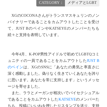
CATEGORY：
メディアとLGBT
XGのCOCONAさんがトランスマスキュリンのノン
バイナリーであることをカムアウトしたことを受け
て、JUST BのベインやKATSEYEのメンバーたちも
続々と支持を表明しています。
今年4月、K-POP男性アイドルで初めてLGBTQコミ
ュニティの一員であることをカムアウトした
JUST B
のベイン
は、XGのSNSに「あなたの勇気と率直さに
深く感動しました。偽りなく生きていくあなたを誇り
に思います。あなたを常に支持します」というメッセ
ージを寄せました。
また、ララとメーガンが相次いでバイセクシュアル
であることをカムアウトした
KATSEYE
のメンバーた
ちも、投稿にいいねを押したりスタンプを送り、支持