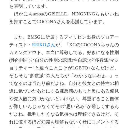
を表明しています。
ほかにもaespaのGISELLE、NINGNINGらもいいね
を押すことでCOCONAさんを応援しています。
また、BMSGに所属するフィリピン出身のソロアー
ティスト・
REIKOさん
が、「XGのCOCONAちゃんの
カミングアウト、本当に尊敬してる。好きになる性別
(性的指向)と自分の性別の認識(性自認)が"多数派/マジ
ョリティー"と違うことこそがLGBTQ+なんだけど、
そもそも"多数派"の人たちが「わからないわぁ...」っ
てなるのは当たり前だよね。自分と彼女との特性の相
違に気づいたあとにくる嫌悪感のもっと奥にある偏見
や先入観に気づかないといけない。尊重すること自体
が難しいんじゃなくてその"思い込み"が難しくするん
だよね。批判したくなる気持ちは理解できるけど、そ
れに値するほど知識も理解もないくせにコメントする