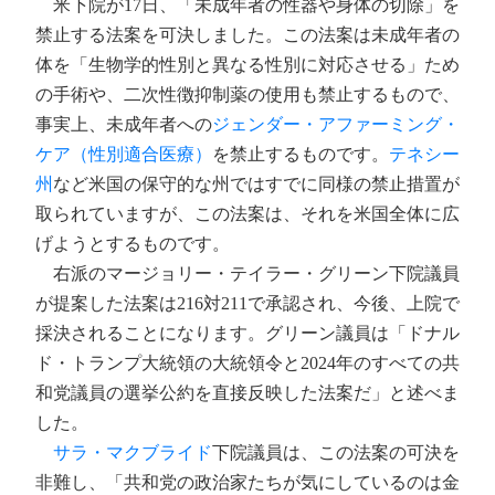
米下院が17日、「未成年者の性器や身体の切除」を
禁止する法案を可決しました。この法案は未成年者の
体を「生物学的性別と異なる性別に対応させる」ため
の手術や、二次性徴抑制薬の使用も禁止するもので、
事実上、未成年者への
ジェンダー・アファーミング・
ケア（性別適合医療）
を禁止するものです。
テネシー
州
など米国の保守的な州ではすでに同様の禁止措置が
取られていますが、この法案は、それを米国全体に広
げようとするものです。
右派のマージョリー・テイラー・グリーン下院議員
が提案した法案は216対211で承認され、今後、上院で
採決されることになります。グリーン議員は「ドナル
ド・トランプ大統領の大統領令と2024年のすべての共
和党議員の選挙公約を直接反映した法案だ」と述べま
した。
サラ・マクブライド
下院議員は、この法案の可決を
非難し、「共和党の政治家たちが気にしているのは金