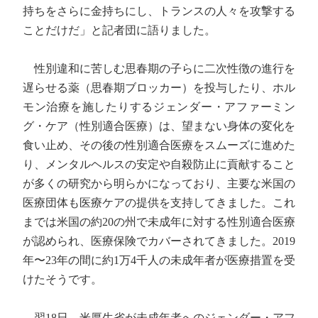
持ちをさらに金持ちにし、トランスの人々を攻撃する
ことだけだ」と記者団に語りました。
性別違和に苦しむ思春期の子らに二次性徴の進行を
遅らせる薬（思春期ブロッカー）を投与したり、ホル
モン治療を施したりするジェンダー・アファーミン
グ・ケア（性別適合医療）は、望まない身体の変化を
食い止め、その後の性別適合医療をスムーズに進めた
り、メンタルヘルスの安定や自殺防止に貢献すること
が多くの研究から明らかになっており、主要な米国の
医療団体も医療ケアの提供を支持してきました。これ
までは米国の約20の州で未成年に対する性別適合医療
が認められ、医療保険でカバーされてきました。2019
年〜23年の間に約1万4千人の未成年者が医療措置を受
けたそうです。
翌18日、米厚生省が未成年者へのジェンダー・アフ