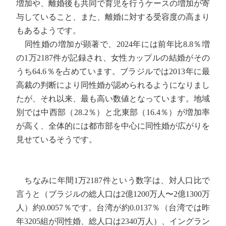
増加や、離婚後も共同で育児を行うケースの増加が寄
与していること、また、離婚に対する受容度の高まり
もあるようです。
同性婚の増加が顕著で、2024年には前年比8.8％増
の1万2187件が記録され、女性カップルの結婚がその
うち64.6％を占めています。ブラジルでは2013年に最
高裁の判断により同性婚が認められるようになりまし
たが、それ以来、最も高い数値となっています。地域
別では中西部（28.2％）と北東部（16.4％）が増加率
が高く、全体的には都市部を中心に同性婚が広がりを
見せているそうです。
ちなみに年間1万2187件という数字は、対人口比で
言うと（ブラジルの総人口は2億1200万人〜2億1300万
人）約0.0057％です。台湾が約0.0137％（台湾では昨
年3205組が同性婚、総人口は2340万人）、イングラン