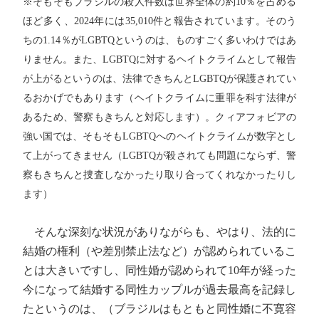
※そもそもブラジルの殺人件数は世界全体の約10％を占める
ほど多く、2024年には35,010件と報告されています。そのう
ちの1.14％がLGBTQというのは、ものすごく多いわけではあ
りません。また、LGBTQに対するヘイトクライムとして報告
が上がるというのは、法律できちんとLGBTQが保護されてい
るおかげでもあります（ヘイトクライムに重罪を科す法律が
あるため、警察もきちんと対応します）。クィアフォビアの
強い国では、そもそもLGBTQへのヘイトクライムが数字とし
て上がってきません（LGBTQが殺されても問題にならず、警
察もきちんと捜査しなかったり取り合ってくれなかったりし
ます）
そんな深刻な状況がありながらも、やはり、法的に
結婚の権利（や差別禁止法など）が認められているこ
とは大きいですし、同性婚が認められて10年が経った
今になって結婚する同性カップルが過去最高を記録し
たというのは、（ブラジルはもともと同性婚に不寛容