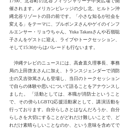
17:00、北谷町の北谷フィッシャリーナ中央広場で開
催されます。メリカンビレッジの少し北、ヒルトン沖
縄北谷リゾートの目の前です。「小さな知るが社会を
変える」をテーマに、ブルボンヌさんやゲイのインフ
ルエンサー・リョウちゃん、Yuka Takaraさんや石嶺聡
子さんをゲストに迎え、ライブやトークセッション、
そして15:30からはパレードも行ないます。
沖縄テレビのニュースには、高倉直久理事長、事務
局の上田啓太さんに加え、トランスジェンダーで消防
士の又吉弥篤さんも登場し、当日のトークセッション
で自らの体験や思いについて語ることをアナウンスし
ました。 「活動としては、本職が消防士ということ
で、その傍らLGBTQ応援活動家として、講演活動を
行っております。自分らしさとはなんだろうか、自分
らしさを大切にすることがどれだけ難しいことで、ど
れだけ素晴らしいことなのか、という意味を含めてで