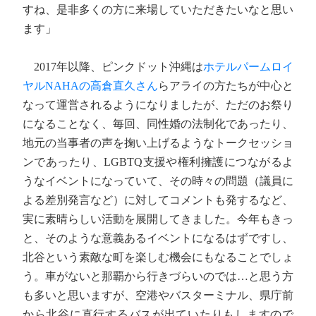
すね、是非多くの方に来場していただきたいなと思い
ます」
2017年以降、ピンクドット沖縄は
ホテルパームロイ
ヤルNAHAの高倉直久さん
らアライの方たちが中心と
なって運営されるようになりましたが、ただのお祭り
になることなく、毎回、同性婚の法制化であったり、
地元の当事者の声を掬い上げるようなトークセッショ
ンであったり、LGBTQ支援や権利擁護につながるよ
うなイベントになっていて、その時々の問題（議員に
よる差別発言など）に対してコメントも発するなど、
実に素晴らしい活動を展開してきました。今年もきっ
と、そのような意義あるイベントになるはずですし、
北谷という素敵な町を楽しむ機会にもなることでしょ
う。車がないと那覇から行きづらいのでは…と思う方
も多いと思いますが、空港やバスターミナル、県庁前
から北谷に直行するバスが出ていたりもしますので