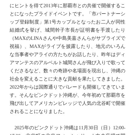
にヒントを得て2013年に那覇市との共催で開催するこ
とになったプライドイベントです。「市パートナーシ
ップ登録制度」第1号カップルとなったお二人が同性
結婚式を挙げ、城間幹子市長が証明書を手渡したり
（MAXのLINAさんや中島美嘉さんらがサプライズで
祝福）、MAXがライブを披露したり、地元のいろん
な当事者やアライの方たちがお話したり、昨年はディ
アマンテスのアルベルト城間さんが飛び入りで歌って
くださるなど、数々の奇跡や名場面を現出し、沖縄の
社会を変えることに大きな貢献を果たしてきました。
2022年からは国際通りでパレードも開催してきていま
す。そんなピンクドット沖縄が、今年初めて那覇市を
飛び出してアメリカンビレッジで人気の北谷町で開催
されることになりました。
2025年のピンクドット沖縄は11月30日（日）12:00-