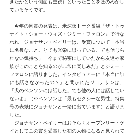
きたかという側面も重視）といったことをほのめかし
ているそうです。
今年の同賞の発表は、米深夜トーク番組『ザ・トゥ
ナイト・ショー・ウィズ・ジミー・ファロン』で行な
われ、ジョナサン・ベイリーは、受賞について「本当
に名誉なこと。とても光栄に思っている。でも信じら
れない気持ち」「今まで秘密にしていたから友達や家
族がこのことを知るのが非常に楽しみだ」とジミー・
ファロンに語りました。インタビュアーに「本当に誰
にも話さなかったの？」と聞かれたジョナサンは、
「犬のベンソンには話した。でも他の人には話してい
ないよ」（※ベンソンは「最もセクシーな男性」特集
号の表紙にジョナサンと一緒に出ています）と語りま
した。
ジョナサン・ベイリーはおそらくオープンリー・ゲ
イとしてこの賞を受賞した初の人物になると見られて