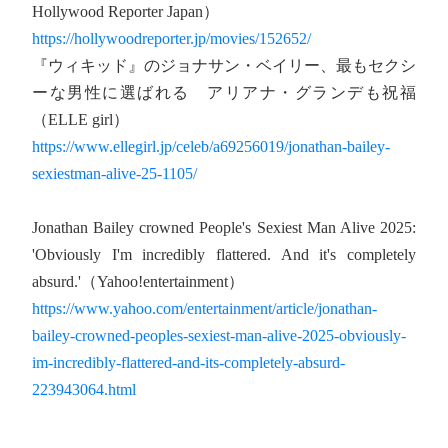
Hollywood Reporter Japan）
https://hollywoodreporter.jp/movies/152652/
『ウィキッド』のジョナサン・ベイリー、最もセクシ
ーな男性に選ばれる アリアナ・グランデも祝福
（ELLE girl）
https://www.ellegirl.jp/celeb/a69256019/jonathan-bailey-
sexiestman-alive-25-1105/
Jonathan Bailey crowned People's Sexiest Man Alive 2025:
'Obviously I'm incredibly flattered. And it's completely
absurd.'（Yahoo!entertainment）
https://www.yahoo.com/entertainment/article/jonathan-
bailey-crowned-peoples-sexiest-man-alive-2025-obviously-
im-incredibly-flattered-and-its-completely-absurd-
223943064.html