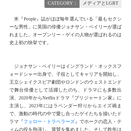
CATEGORY：
メディアとLGBT
米『People』誌がほぼ毎年選んでいる「最もセクシ
ーな男性」に英国の俳優ジョナサン・ベイリーが選ば
れました。オープンリー・ゲイの人物が選ばれるのは
史上初の快挙です。
ジョナサン・ベイリーはイングランド・オックスフ
ォードシャー出身で、子役としてキャリアを開始し、
王立シェイクスピア劇団やロンドンのウェストエンド
で舞台俳優として活躍したのち、ドラマにも多数出
演、2020年からNetflixドラマ『ブリジャートン家』に
主演し、2023年にはラベンダー狩りからエイズ禍ま
で、激動の時代の中で愛し合ったゲイたちを描いたド
ラマ『
フェロー・トラベラーズ
』でホークの恋人・テ
ィムの役を熱演し、賞賛を集めました。そして昨年は