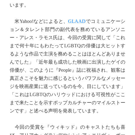
います。
米Yahoo!などによると、
GLAAD
でコミュニケーシ
ョン＆タレント部門の副代表を務めているアンソニ
ー・アレス・ラモス氏は、今回の受賞に関して「これ
まで何十年にもわたってLGBTQの俳優は大ヒットす
るような作品で主演を務めることはほとんどありませ
んでした」「近年最も成功した映画に出演したゲイの
俳優が、このように『People』誌に祝福され、観客は
真正さこそを魅力に感じるというパワフルなメッセー
ジを映画産業に送っているのを今、目にしています」
「これはLGBTQのハリウッドにおける可視性がここ
まで来たことを示すポップカルチャーのマイルストー
ンです」と述べる声明を発表しています。
今回の受賞を『ウィキッド』のキャストたちも喜