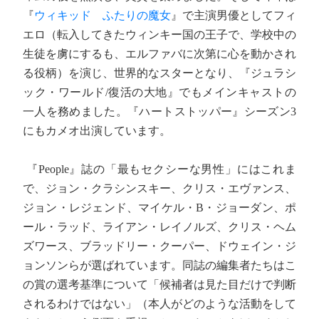
『
ウィキッド ふたりの魔女
』で主演男優としてフィ
エロ（転入してきたウィンキー国の王子で、学校中の
生徒を虜にするも、エルファバに次第に心を動かされ
る役柄）を演じ、世界的なスターとなり、『ジュラシ
ック・ワールド/復活の大地』でもメインキャストの
一人を務めました。『ハートストッパー』シーズン3
にもカメオ出演しています。
『People』誌の「最もセクシーな男性」にはこれま
で、ジョン・クラシンスキー、クリス・エヴァンス、
ジョン・レジェンド、マイケル・B・ジョーダン、ポ
ール・ラッド、ライアン・レイノルズ、クリス・ヘム
ズワース、ブラッドリー・クーパー、ドウェイン・ジ
ョンソンらが選ばれています。同誌の編集者たちはこ
の賞の選考基準について「候補者は見た目だけで判断
されるわけではない」（本人がどのような活動をして