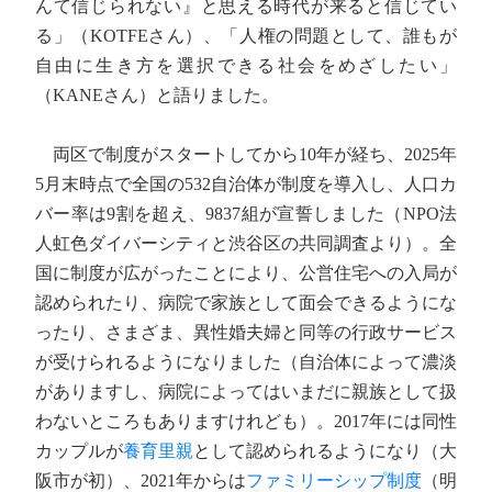
んて信じられない』と思える時代が来ると信じてい
る」（KOTFEさん）、「人権の問題として、誰もが
自由に生き方を選択できる社会をめざしたい」
（KANEさん）と語りました。
両区で制度がスタートしてから10年が経ち、2025年
5月末時点で全国の532自治体が制度を導入し、人口カ
バー率は9割を超え、9837組が宣誓しました（NPO法
人虹色ダイバーシティと渋谷区の共同調査より）。全
国に制度が広がったことにより、公営住宅への入局が
認められたり、病院で家族として面会できるようにな
ったり、さまざま、異性婚夫婦と同等の行政サービス
が受けられるようになりました（自治体によって濃淡
がありますし、病院によってはいまだに親族として扱
わないところもありますけれども）。2017年には同性
カップルが
養育里親
として認められるようになり（大
阪市が初）、2021年からは
ファミリーシップ制度
（明