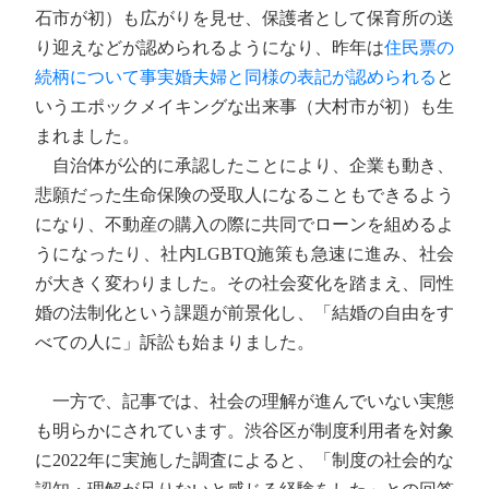
石市が初）も広がりを見せ、保護者として保育所の送
り迎えなどが認められるようになり、昨年は
住民票の
続柄について事実婚夫婦と同様の表記が認められる
と
いうエポックメイキングな出来事（大村市が初）も生
まれました。
自治体が公的に承認したことにより、企業も動き、
悲願だった生命保険の受取人になることもできるよう
になり、不動産の購入の際に共同でローンを組めるよ
うになったり、社内LGBTQ施策も急速に進み、社会
が大きく変わりました。その社会変化を踏まえ、同性
婚の法制化という課題が前景化し、「結婚の自由をす
べての人に」訴訟も始まりました。
一方で、記事では、社会の理解が進んでいない実態
も明らかにされています。渋谷区が制度利用者を対象
に2022年に実施した調査によると、「制度の社会的な