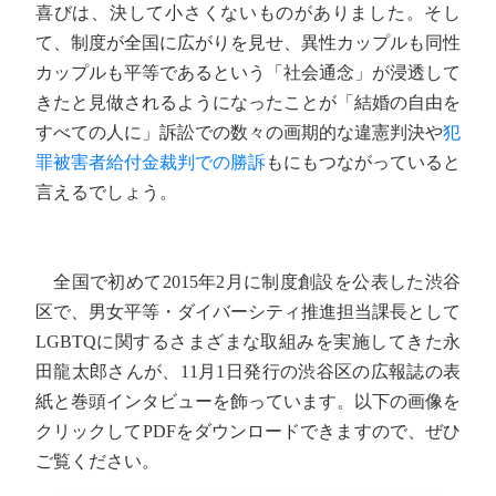
喜びは、決して小さくないものがありました。そし
て、制度が全国に広がりを見せ、異性カップルも同性
カップルも平等であるという「社会通念」が浸透して
きたと見做されるようになったことが「結婚の自由を
すべての人に」訴訟での数々の画期的な違憲判決や
犯
罪被害者給付金裁判での勝訴
もにもつながっていると
言えるでしょう。
全国で初めて2015年2月に制度創設を公表した渋谷
区で、男女平等・ダイバーシティ推進担当課長として
LGBTQに関するさまざまな取組みを実施してきた永
田龍太郎さんが、11月1日発行の渋谷区の広報誌の表
紙と巻頭インタビューを飾っています。以下の画像を
クリックしてPDFをダウンロードできますので、ぜひ
ご覧ください。