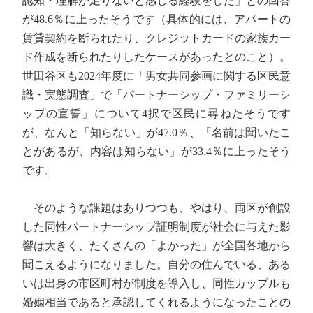
認知・理解が足りないと感じる経験をした」との回答
が48.6％に上ったそうです（具体的には、アパートの
賃貸契約を断られたり、クレジットカードの家族カー
ド作成を断られたりしたケースがあったとのこと）。
世田谷区も2024年度に「男女共同参画に関する区民意
識・実態調査」で「パートナーシップ・ファミリーシ
ップの宣誓」について4択で区民に尋ねたそうです
が、なんと「知らない」が47.0％、「名前は聞いたこ
とがあるが、内容は知らない」が33.4％に上ったそう
です。
そのような課題はありつつも、やはり、両区が創設
した同性パートナーシップ証明制度が社会に与えた影
響は大きく、たくさんの「よかった」が全国各地から
聞こえるようになりました。自分の住んでいる、ある
いは出身の市区町村が制度を導入し、同性カップルも
婚姻相当であると承認してくれるようになったことの