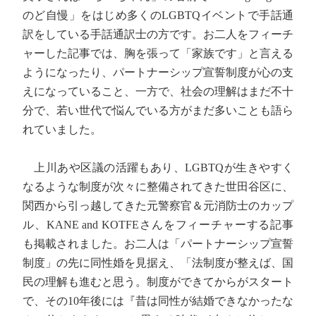
のど自慢」をはじめ多くのLGBTQイベントで手話通
訳をしている手話通訳士の方です。お二人をフィーチ
ャーした記事では、胸を張って「家族です」と言える
ようになったり、パートナーシップ宣誓制度が心の支
えになっていること、一方で、社会の理解はまだ不十
分で、若い世代で悩んでいる方がまだ多いことも語ら
れていました。
上川あや区議の活躍もあり、LGBTQが生きやすく
なるような制度が次々に整備されてきた世田谷区に、
関西から引っ越してきた元警察官＆元消防士のカップ
ル、KANE and KOTFEさんをフィーチャーする記事
も掲載されました。お二人は「パートナーシップ宣誓
制度」の先に同性婚を見据え、「法制度が整えば、国
民の理解も進むと思う。制度ができてからがスタート
で、その10年後には『昔は同性が結婚できなかったな