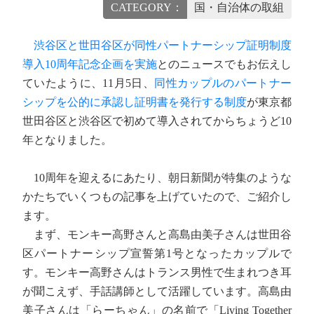
CATEGORY：
国・自治体の取組
渋谷区と世田谷区が同性パートナーシップ証明制度
導入10周年記念企画を実施
とのニュースでもお伝えし
ていたように、11月5日、
同性カップルのパートナー
シップを公的に承認し証明書を発行する制度
が東京都
世田谷区と渋谷区で初めて導入されてからちょうど10
年となりました。
10周年を迎えるにあたり、朝日新聞が特集のような
かたちでいくつもの記事を上げていたので、ご紹介し
ます。
まず、モンキー高野さんと高島由美子さんは世田谷
区パートナーシップ宣誓第1号となったカップルで
す。モンキー高野さんはトランス男性で生まれつき耳
が聞こえず、手話講師として活躍しています。高島由
美子さんは「らーちゃん」の名前で「Living Together