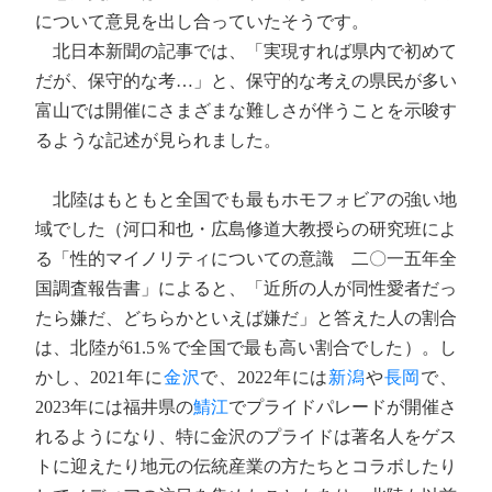
について意見を出し合っていたそうです。
北日本新聞の記事では、「実現すれば県内で初めて
だが、保守的な考…」と、保守的な考えの県民が多い
富山では開催にさまざまな難しさが伴うことを示唆す
るような記述が見られました。
北陸はもともと全国でも最もホモフォビアの強い地
域でした（河口和也・広島修道大教授らの研究班によ
る「性的マイノリティについての意識 二〇一五年全
国調査報告書」によると、「近所の人が同性愛者だっ
たら嫌だ、どちらかといえば嫌だ」と答えた人の割合
は、北陸が61.5％で全国で最も高い割合でした）。し
かし、2021年に
金沢
で、2022年には
新潟
や
長岡
で、
2023年には福井県の
鯖江
でプライドパレードが開催さ
れるようになり、特に金沢のプライドは著名人をゲス
トに迎えたり地元の伝統産業の方たちとコラボしたり