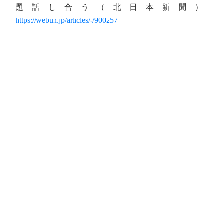
題話し合う（北日本新聞）
https://webun.jp/articles/-/900257