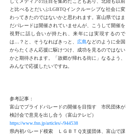
してメディアの注目を集めたこともあり、北陸も以前
と比べるとだいぶLGBTQインクルーシブな社会に変
わってきたのではないかと思われます。富山県ではま
だパレードは開催されていませんが、こうして開催を
視野に話し合いが持たれ、来年には実現するので
は…？と、そうなればきっと、
広島
などのように全国
からたくさん応援に駆けつけ、成功を見るのではない
かと期待されます。「故郷が帰れる街に」なるよう、
みんなで応援したいですね。
参考記事：
富山でプライドパレードの開催を目指す 市民団体が
検討会で意見を出し合う（富山テレビ）
https://www.fnn.jp/articles/-/944538
県内初パレード模索 ＬＧＢＴＱ支援団体、富山で課