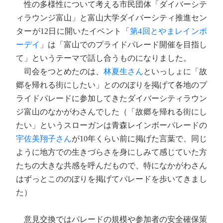
性の多様性について考える市民団体「ダイバーシテ
ィラウンジ富山」と富山大学ダイバーシティ推進セン
ターが12日に開いたイベント「
第4回とやまレインボ
ーデイ
」は「富山でのプライドパレード開催を目指し
て」というテーマで話し合うものになりました。
司会をつとめたのは、
林夏生さん
といっしょに「故
郷を帰れる街にしたい」とののぼりを掲げて各地のプ
ライドパレードに参加してきたダイバーシティラウン
ジ富山のなかがわさんでした（「故郷を帰れる街にし
たい」というスローガンは青森レインボーパレードの
宇佐美翔子さん
が10年くらい前に掲げた言葉で、同じ
ように地方での生きづらさを身にしみて感じていた方
たちの大きな共感を呼んだもので、特になかがわさん
はずっとこののぼりを掲げてパレードを歩いてきまし
た）
意見交換ではパレードの規模や参加者の安全確保策