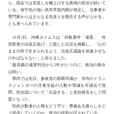
ら、国会では見直しを棚上げする異例の状況が続いて
いる。保守色の強い高市早苗内閣が発足し、当事者や
専門家からはさらなる先送りを懸念する声が上がる」
とも述べられています。
10月3日、沖縄タイムスは「外観要件「違憲」 性
別変更の法改正急げ」と題した社説を掲載し、「心の
ままの性で生きられるよう、法改正議論を加速させな
ければならない」と訴えました。
「最高裁の違憲判決から2年がたつのに、政治の動き
は鈍い。
県内では先日、参政党の那覇市議が、市内のトラン
スジェンダーの児童生徒の人数や増減を市議会で質
問。性自認について「伝染する」と差別発言をして問
題となった。
性的少数者の人権をどう守り、尊厳ある暮らしをど
う提供していくのか。政治の役割が試されている。