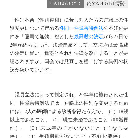
CATEGORY：
内外のLGBT情勢
性別不合（性別違和）に苦しむ人たちの戸籍上の性
別変更について定める
性同一性障害特例法
の不妊化要
件を「違憲で無効」だとした
最高裁の決定
から25日で
2年が経ちました。法治国家として、立法府は最高裁
の決定に従い、違憲とされた法律を改正することが要
請されますが、国会では見直しを棚上げする異例の状
況が続いています。
議員立法によって制定され、2004年に施行された性
同一性障害特例法では、戸籍上の性別を変更するため
には、2人の医師による診断を得たうえで、（1）18歳
以上であること、（2）現在未婚であること（非婚要
件）、（3）未成年の子がいないこと（子なし要
件）、（4）生殖機能がないこと（不妊化要件）、