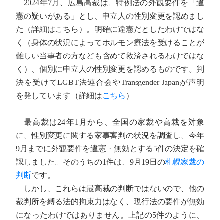
2024年7月、広島高裁は、特例法の外観要件を「違
憲の疑いがある」とし、申立人の性別変更を認めまし
た（詳細はこちら）。明確に違憲だとしたわけではな
く（身体の状況によってホルモン療法を受けることが
難しい当事者の方なども含めて救済されるわけではな
く）、個別に申立人の性別変更を認めるものです。判
決を受けてLGBT法連合会やTransgender Japanが声明
を発しています（詳細は
こちら
）
最高裁は24年1月から、全国の家裁や高裁を対象
に、性別変更に関する家事審判の状況を調査し、今年
9月までに外観要件を違憲・無効とする5件の決定を確
認しました。そのうちの1件は、9月19日の
札幌家裁の
判断
です。
しかし、これらは最高裁の判断ではないので、他の
裁判所を縛る法的拘束力はなく、現行法の要件が無効
になったわけではありません。上記の5件のように、