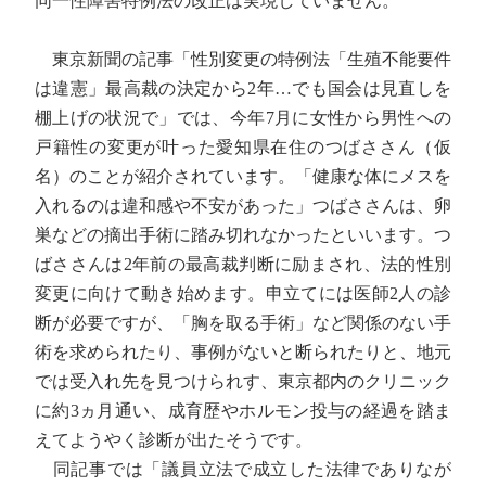
同一性障害特例法の改正は実現していません。
東京新聞の記事「性別変更の特例法「生殖不能要件
は違憲」最高裁の決定から2年…でも国会は見直しを
棚上げの状況で」では、今年7月に女性から男性への
戸籍性の変更が叶った愛知県在住のつばささん（仮
名）のことが紹介されています。「健康な体にメスを
入れるのは違和感や不安があった」つばささんは、卵
巣などの摘出手術に踏み切れなかったといいます。つ
ばささんは2年前の最高裁判断に励まされ、法的性別
変更に向けて動き始めます。申立てには医師2人の診
断が必要ですが、「胸を取る手術」など関係のない手
術を求められたり、事例がないと断られたりと、地元
では受入れ先を見つけられす、東京都内のクリニック
に約3ヵ月通い、成育歴やホルモン投与の経過を踏ま
えてようやく診断が出たそうです。
同記事では「議員立法で成立した法律でありなが