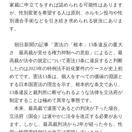
家裁に申立てをすれば認められる可能性はあります
が、性別変更を希望する人は原則、ホルモン投与や性
別適合手術などを引き続き求められる状況にありま
す。
朝日新聞の記事「憲法の「根本」13条違反の重大
さ 最高裁が見せる権力抑制への意欲」によると、最
高裁が法令の規定について憲法13条に違反すると判断
したのは2023年の特例法不妊化要件のケースが史上初
めてです。憲法13条は、個人をすべての価値の淵源と
する日本国憲法の理念を示す、根本的な条文であり、
13条違反と裁判所に断ぜられるような法律を立法府が
制定することは極めて異常な事態です。
本来、最高裁で違憲であるとの判決が下った場合、
立法府（国会）は速やかに法令を改正する必要があり
ます。しかし、最高裁判決から2年が経った今も、性