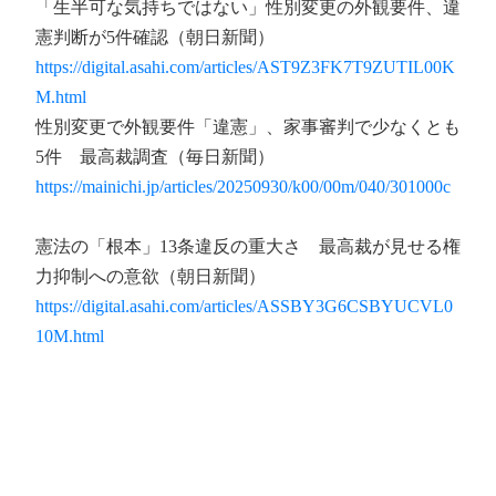
「生半可な気持ちではない」性別変更の外観要件、違
憲判断が5件確認（朝日新聞）
https://digital.asahi.com/articles/AST9Z3FK7T9ZUTIL00K
M.html
性別変更で外観要件「違憲」、家事審判で少なくとも
5件 最高裁調査（毎日新聞）
https://mainichi.jp/articles/20250930/k00/00m/040/301000c
憲法の「根本」13条違反の重大さ 最高裁が見せる権
力抑制への意欲（朝日新聞）
https://digital.asahi.com/articles/ASSBY3G6CSBYUCVL0
10M.html