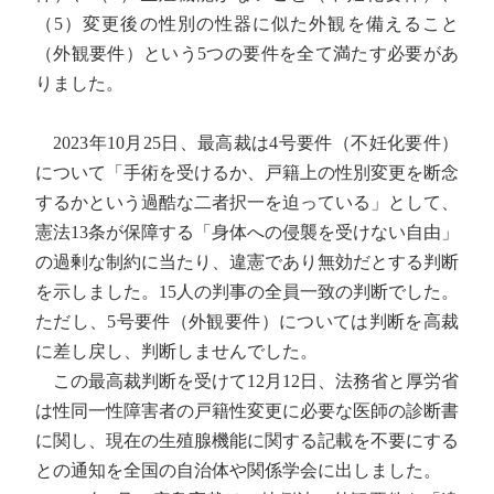
（5）変更後の性別の性器に似た外観を備えること
（外観要件）という5つの要件を全て満たす必要があ
りました。
2023年10月25日、最高裁は4号要件（不妊化要件）
について「手術を受けるか、戸籍上の性別変更を断念
するかという過酷な二者択一を迫っている」として、
憲法13条が保障する「身体への侵襲を受けない自由」
の過剰な制約に当たり、違憲であり無効だとする判断
を示しました。15人の判事の全員一致の判断でした。
ただし、5号要件（外観要件）については判断を高裁
に差し戻し、判断しませんでした。
この最高裁判断を受けて12月12日、法務省と厚労省
は性同一性障害者の戸籍性変更に必要な医師の診断書
に関し、現在の生殖腺機能に関する記載を不要にする
との通知を全国の自治体や関係学会に出しました。