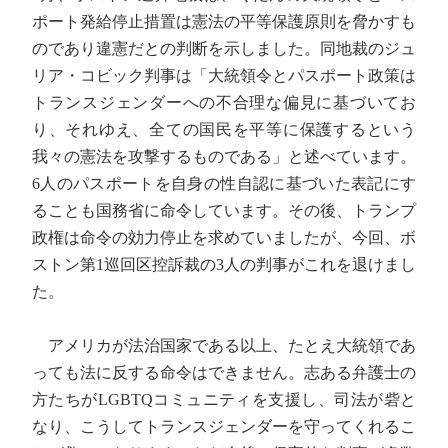
ポート発給停止措置は憲法の平等保護原則を脅かすも
のであり違憲だとの判断を示しました。同地裁のジュ
リア・コビック判事は「大統領令とパスポート政策は
トランスジェンダーへの不合理な偏見に基づいてお
り、それゆえ、全ての国民を平等に保護するという
我々の憲法を攻撃するものである」と述べています。
6人のパスポートを自身の性自認に基づいた表記にす
ることも国務省に命令しています。その後、トランプ
政権は命令の効力停止を求めていましたが、今回、ボ
ストン第1巡回区控訴裁の3人の判事がこれを退けまし
た。
アメリカが法治国家である以上、たとえ大統領であ
っても法に反する命令はできません。志ある弁護士の
方たちがLGBTQコミュニティを支援し、司法が砦と
なり、こうしてトランスジェンダーを守ってくれるこ