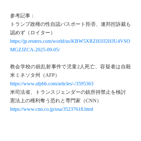
参考記事：
トランプ政権の性自認パスポート拒否、連邦控訴裁も
認めず（ロイター）
https://jp.reuters.com/world/us/KBW5XRZHJJJ2HJU4VSO
MGZJZCA-2025-09-05/
教会学校の銃乱射事件で児童2人死亡、容疑者は自殺
米ミネソタ州（AFP）
https://www.afpbb.com/articles/-/3595363
米司法省、トランスジェンダーの銃所持禁止を検討
憲法上の権利奪う恐れと専門家（CNN）
https://www.cnn.co.jp/usa/35237618.html