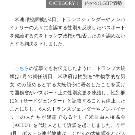
CATEGORY：
内外のLGBT情勢
米連邦控訴裁が4日、トランスジェンダーやノンバ
イナリーの人々に自認する性別を反映したパスポート
を発給するのをトランプ政権が拒否したのを認めない
とする判決を下しました。
こちら
の記事でもお伝えしたように、トランプ大統
領は1月の就任初日、米政府は性別を“生物学的な男
女”のみ認めるとする大統領令に署名したことを受け
て国務省がパスポート上の性別変更を凍結し、性別欄
にX（サードジェンダー）と記載することも停止した
ことに対し、6人のトランスジェンダーやノンバイナ
リーの人たちが違憲であるとして米自由人権協会
（ACLU）を代理人として訴訟を起こしました。今年
4月、ボストン連邦地裁は、くだんの大統領令とパス