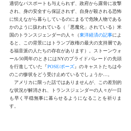
適切なパスポートも与えられず、政府から露骨に攻撃
され、身の安全すら保証されず、自身が殺される恐怖
に怯えながら暮らしているのにまるで危険人物である
かのように扱われている（「悪魔化」されている）米
国のトランスジェンダーの人々（
東洋経済の記事
によ
ると、この背景にはトランプ政権の最大の支持層であ
る福音派の人たちの存在があります）。ストーンウォ
ール50周年のときにはNYのプライドパレードの先頭
を行進していた『
POSE/ポーズ
』のキャストたちは今
のこの惨状をどう受け止めているでしょうか…。
アメリカに限った話ではありませんが、この差別的
な状況が解消され、トランスジェンダーの人々が一日
も早く平穏無事に暮らせるようになることを祈りま
す。