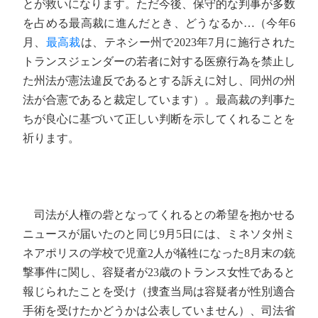
とが救いになります。ただ今後、保守的な判事が多数
を占める最高裁に進んだとき、どうなるか…（今年6
月、
最高裁
は、テネシー州で2023年7月に施行された
トランスジェンダーの若者に対する医療行為を禁止し
た州法が憲法違反であるとする訴えに対し、同州の州
法が合憲であると裁定しています）。最高裁の判事た
ちが良心に基づいて正しい判断を示してくれることを
祈ります。
司法が人権の砦となってくれるとの希望を抱かせる
ニュースが届いたのと同じ9月5日には、ミネソタ州ミ
ネアポリスの学校で児童2人が犠牲になった8月末の銃
撃事件に関し、容疑者が23歳のトランス女性であると
報じられたことを受け（捜査当局は容疑者が性別適合
手術を受けたかどうかは公表していません）、司法省