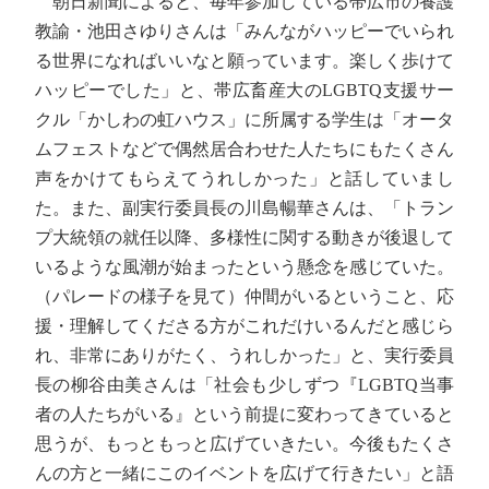
朝日新聞によると、毎年参加している帯広市の養護
教諭・池田さゆりさんは「みんながハッピーでいられ
る世界になればいいなと願っています。楽しく歩けて
ハッピーでした」と、帯広畜産大のLGBTQ支援サー
クル「かしわの虹ハウス」に所属する学生は「オータ
ムフェストなどで偶然居合わせた人たちにもたくさん
声をかけてもらえてうれしかった」と話していまし
た。また、副実行委員長の川島暢華さんは、「トラン
プ大統領の就任以降、多様性に関する動きが後退して
いるような風潮が始まったという懸念を感じていた。
（パレードの様子を見て）仲間がいるということ、応
援・理解してくださる方がこれだけいるんだと感じら
れ、非常にありがたく、うれしかった」と、実行委員
長の柳谷由美さんは「社会も少しずつ『LGBTQ当事
者の人たちがいる』という前提に変わってきていると
思うが、もっともっと広げていきたい。今後もたくさ
んの方と一緒にこのイベントを広げて行きたい」と語