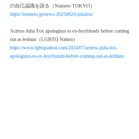
の自己認識を語る（Numero TOKYO）
https://numero.jp/news-20250824-juliafox/
Actress Julia Fox apologizes to ex-boyfriends before coming
out as lesbian（LGBTQ Nation）
https://www.lgbtqnation.com/2024/07/actress-julia-fox-
apologizes-to-ex-boyfriends-before-coming-out-as-lesbian/