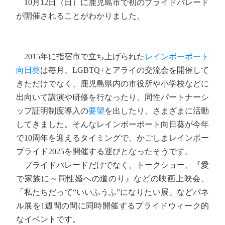
10月12日（日）に鹿児島市で初のプライドパレード
が開催されることがわかりました。
2015年に指宿市で立ち上げられた
レインボーポート
向日葵
は毎月、LGBTQ+とアライの交流会を開催して
きただけでなく、鹿児島県内の市役所や小学校などに
出向いて講演や研修を行なったり、同性パートナーシ
ップ証明制度導入の
要望
を出したり、さまざまに活動
してきました。そんなレインボーポート向日葵が今年
で10周年を迎えるタイミングで、かごしまレインボー
プライド2025を開催する運びとなったそうです。
プライドパレードだけでなく、トークショー、『愛
で家族に～同性婚への道のり』などの映画上映会、
「私たちだって“いいふうふ”になりたい展」などパネ
ル展を1週間の間に同時開催するプライドウィーク的
なイベントです。