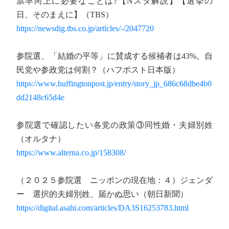
票率向上に必要なことは?【Nスタ解説】【選挙の
日、そのまえに】（TBS）
https://newsdig.tbs.co.jp/articles/-/2047720
参院選、「結婚の平等」に賛成する候補者は43%。自
民党や参政党は何割？（ハフポスト日本版）
https://www.huffingtonpost.jp/entry/story_jp_686c68dbe4b0
dd2148c65d4e
参院選で確認したい各党の政策③同性婚・夫婦別姓
（オルタナ）
https://www.alterna.co.jp/158308/
（２０２５参院選 ニッポンの現在地：４）ジェンダ
ー 選択的夫婦別姓、届かぬ思い（朝日新聞）
https://digital.asahi.com/articles/DA3S16253783.html