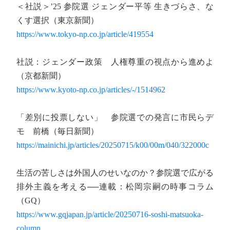
＜社説＞’25 参院選 ジェンダー平等 生きづらさ、な
くす選択（東京新聞）
https://www.tokyo-np.co.jp/article/419554
社説：ジェンダー政策 人権尊重の視点から進めよ
（京都新聞）
https://www.kyoto-np.co.jp/articles/-/1514962
「差別に投票しない」 参院選での発言に市民らデ
モ 前橋（毎日新聞）
https://mainichi.jp/articles/20250715/k00/00m/040/322000c
生活の苦しさは外国人のせいなのか？参院選で広がる
排外主義を考える──連載：松岡宗嗣の時事コラム
（GQ）
https://www.gqjapan.jp/article/20250716-soshi-matsuoka-
column