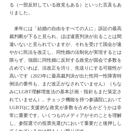
る（一部反対している政党もある）といった言及もあ
りました。
来年には「結婚の自由をすべての人に」訴訟の最高
裁判断が下ると見られ、ほぼ違憲判決が出ることは間
違いないと見られていますが、それを受けて国会が速
やかに民法を改正し、同性婚の法制化が実現するとは
限らず、強固に同性婚に反対する政党が国会で多数を
占めていれば、法改正を渋り、先送りにする可能性が
高いです（2023年に最高裁判決が出た性同一性障害特
例法の要件も、まだ改正がなされていません）（ちな
みにLGBT理解増進法の基本計画・指針もまだ策定さ
れていません）。チェック機能を持つ参議院において
LGBTQに支援的な政党が多数を占めるかどうかは非
常に重要です。いくつものメディアがそのことを理解
し、参院選での投票先選びにおいて重要だと後押しし