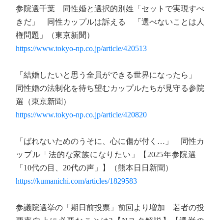
参院選千葉 同性婚と選択的別姓「セットで実現すべ
きだ」 同性カップルは訴える 「選べないことは人
権問題」（東京新聞）
https://www.tokyo-np.co.jp/article/420513
「結婚したいと思う全員ができる世界になったら」
同性婚の法制化を待ち望むカップルたちが見守る参院
選（東京新聞）
https://www.tokyo-np.co.jp/article/420820
「ばれないためのうそに、心に傷が付く…」 同性カ
ップル「法的な家族になりたい」【2025年参院選
「10代の目、20代の声」】（熊本日日新聞）
https://kumanichi.com/articles/1829583
参議院選挙の「期日前投票」前回より増加 若者の投