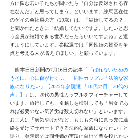
方に悩む若い子たちが聞いたら『自分は反対される存
在なんだ』と思ってしまう」といいます。練馬区在住
のゲイの会社員の方（29歳）は、「結婚してるの？」
と聞かれたときに「結婚してないですよ。したいと思
う全員が結婚できる世界だったらいいですよね」と返
すようにしています。参院選では「同性婚の賛否を争
点と考える人が増えてほしい」と願っています。
熊本日日新聞の7月16日の記事「
「ばれないための
うそに、心に傷が付く…」 同性カップル「法的な家
族になりたい」【2025年参院選 「10代の目、20代の
声」】
」は、20代の男性カップルをフィーチャーして
います。旅行しても、引越しを検討しても「男女であ
れば必要のない気苦労は数え切れない」といいます。
お二人は「病気やけがなど、もしもの時に真っ先に連
絡を受けてサポートできる法的な家族になりたい」と
語り、参院選では同性婚の実現に向けて票を投じたい