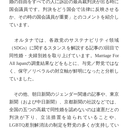
婚の自由をすべての人に訴訟の最高裁判決が出る時に
国会議員です。判決をどう国会で法律に反映させる
か、その時の国会議員が重要」とのコメントを紹介し
ています。
オルタナでは、各政党のサステナビリティ領域
（SDGs）に関するスタンスを解説する記事の3回目で
同性婚・夫婦別姓を取り上げています。Marriage For
All Japanの調査結果などをもとに、与党／野党ではな
く、保守／リベラルの対立軸が鮮明になったと分析し
ていました。
その他、朝日新聞のジェンダー関連の記事や、東京
新聞（および中日新聞）、京都新聞の社説などでは、
全国の五つの高裁で同性婚を認めないのは違憲だとの
判決が下り、立法措置を迫られていることや、
LGBTQ差別解消法の制定を野党の多くが支持してい