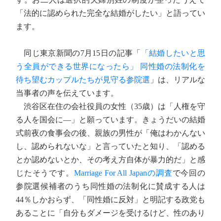
「法的に認められた完全な結婚がしたい」と語ってい
ます。
同じ東京新聞の7月15日の記事「
「結婚したいと思
う全員ができる世界になったら」 同性婚の法制化を
待ち望むカップルたちが見守る参院選
」は、リアルな
当事者の声を伝えています。
渋谷区在住の会社役員の女性（35歳）は「人権を守
る人を国会に―」と願っています。きょうだいの結婚
式前夜の食事会の後、親族の男性が「俺はわかんない
し、認められないな」と言っていたと知り、「認める
とか認めないとか、その考え方自体が暴力的だ」と感
じたそうです。
Marriage For All Japanの調査
で今回の
参院選候補者のうち同性婚の法制化に賛成する人は
44％しかおらず、「同性婚に反対」と明記する政党も
あることに「自分もダメージを受けるけど、性のあり