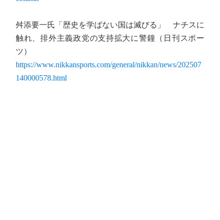
舛添要一氏「歴史を学ばない国は滅びる」 ナチスに
触れ、排外主義政党の支持拡大に警鐘（日刊スポー
ツ）
https://www.nikkansports.com/general/nikkan/news/202507
140000578.html