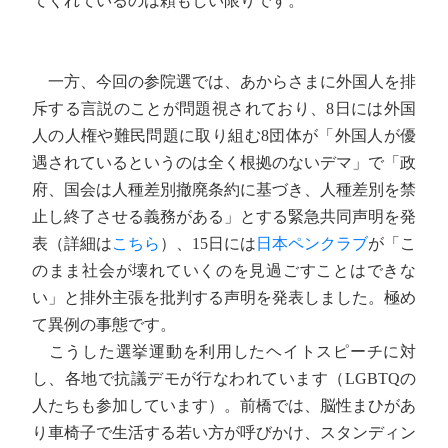
てくれているのは頼もしい限りです。
一方、今回の参院選では、あからさまに外国人を排
斥する言説のことが問題視されており、8日には外国
人の人権や難民問題に取り組む8団体が「外国人が優
遇されているというのは全く根拠のないデマ」で「政
府、国会は人種差別撤廃条約に基づき、人種差別を禁
止し終了させる義務がある」とする緊急共同声明を発
表（詳細は
こちら
）、15日には
日本ペンクラブ
が「こ
のまま社会が壊れていくのを見過ごすことはできな
い」と排外主張を批判する声明を発表しました。極め
て異例の事態です。
こうした選挙運動を利用したヘイトスピーチに対
し、各地で抗議デモが行なわれています（LGBTQの
人たちも参加しています）。前橋では、脳性まひがあ
り車椅子で生活する若い方が呼びかけ、スタンディン