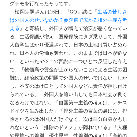
グデモを行なったそうです。
松岡宗嗣さんは16日、『GQ』誌に「
生活の苦しさ
は外国人のせいなのか？参院選で広がる排外主義を考
える
」と寄稿し、外国人が増えて治安が悪くなってい
る、生活保護が増え、医療保険にタダ乗りして、外国
人留学生ばかり優遇されて、日本の土地は買い占めら
れ、日本人の労働も奪われ、このままでは日本が危な
い、といったSNS上の言説に一つひとつ反証したうえ
で、「物価高や賃金が上がらないことによる生活の困
難は、経済政策の問題で外国人のせいではない。しか
し、不安のはけ口として外国人などに責任が押し付け
られている」「外国人を追い出しても日本社会が良く
なるわけではない」「自国第一主義の考えは、ナチス
ドイツを生み出した」「排外主義の言葉の裏には、排
除されるのは外国人だけでなく、次は自分自身かもし
れないという「排除のドミノ」が隠れている」「人種
や民族への差別、優生思想、性差別の考えは「高齢の