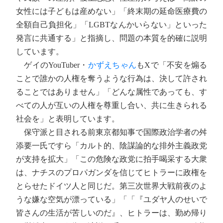
女性には子どもは産めない」「終末期の延命医療費の
全額自己負担化」「LGBTなんかいらない」といった
発言に共通する」と指摘し、問題の本質を的確に説明
しています。
ゲイのYouTuber・
かずえちゃん
もXで「不安を煽る
ことで誰かの人権を奪うような行為は、決して許され
ることではありません」「どんな属性であっても、す
べての人が互いの人権を尊重し合い、共に生きられる
社会を」と表明しています。
保守派と目される前東京都知事で国際政治学者の舛
添要一氏ですら「カルト的、陰謀論的な排外主義政党
が支持を拡大」「この危険な政党に拍手喝采する大衆
は、ナチスのプロパガンダを信じてヒトラーに政権を
とらせたドイツ人と同じだ。第三次世界大戦前夜のよ
うな嫌な空気が漂っている」「「『ユダヤ人のせいで
皆さんの生活が苦しいのだ』、ヒトラーは、勤め帰り