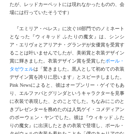
たが、レッドカーペットには現れなかったものの、会
場には行っていたそうです）
『エミリア・ぺレス』に次ぐ10部門でのノミネート
となった『ウィキッド ふたりの魔女』は、シンシ
ア・エリヴォとアリアナ・グランデが女優賞を受賞す
ることは叶いませんでしたが、美術賞と衣装デザイン
賞に輝きました。衣装デザイン賞を受賞した
ポール・
タゼウェル
は「驚きました。黒人として初めての衣装
デザイン賞を誇りに思います」とスピーチしました。
Pink Newsによると、彼はオープンリー・ゲイでもあ
り、エルファバとグリンダというキャラクターを見事
に衣装で表現した、とのことでした。ちなみにこのと
きプレゼンターを務めたのは人気ゲイ・コメディアン
のボーウェン・ヤンでした。彼は『ウィキッド ふた
りの魔女』に出演したときの衣装で登壇し、ポール・
タゼウェルの衣装を着れたことを「僕のキャリアのな