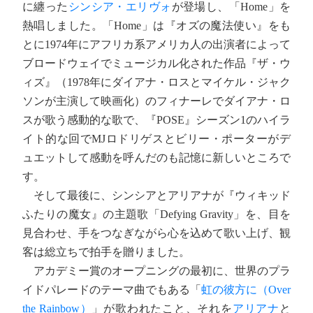
に纏った
シンシア・エリヴォ
が登場し、「Home」を
熱唱しました。「Home」は『オズの魔法使い』をも
とに1974年にアフリカ系アメリカ人の出演者によって
ブロードウェイでミュージカル化された作品『ザ・ウ
ィズ』（1978年にダイアナ・ロスとマイケル・ジャク
ソンが主演して映画化）のフィナーレでダイアナ・ロ
スが歌う感動的な歌で、『POSE』シーズン1のハイラ
イト的な回でMJロドリゲスとビリー・ポーターがデ
ュエットして感動を呼んだのも記憶に新しいところで
す。
そして最後に、シンシアとアリアナが『ウィキッド
ふたりの魔女』の主題歌「Defying Gravity」を、目を
見合わせ、手をつなぎながら心を込めて歌い上げ、観
客は総立ちで拍手を贈りました。
アカデミー賞のオープニングの最初に、世界のプラ
イドパレードのテーマ曲でもある「
虹の彼方に（Over
the Rainbow）
」が歌われたこと、それを
アリアナ
と