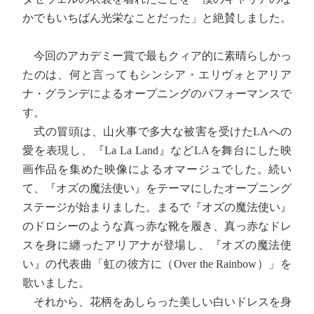
かでもいちばん光栄なことだった」と絶賛しました。
今回のアカデミー賞で最もクィア的に素晴らしかっ
たのは、何と言ってもシンシア・エリヴォとアリア
ナ・グランデによるオープニングのパフォーマンスで
す。
式の冒頭は、山火事で多大な被害を受けたLAへの
愛を表現し、『La La Land』などLAを舞台にした映
画作品を集めた映像によるオマージュでした。続い
て、『オズの魔法使い』をテーマにしたオープニング
ステージが始まりました。まるで『オズの魔法使い』
のドロシーのような真っ赤な靴を履き、真っ赤なドレ
スを身に纏ったアリアナが登場し、『オズの魔法使
い』の代表曲「虹の彼方に（Over the Rainbow）」を
歌いました。
それから、花柄をあしらった美しい白いドレスを身