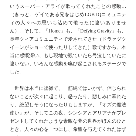
いうスーパー・アライが歌ってくれたことの感動…
（きっと、ゲイである兄をはじめLGBTQコミュニテ
ィの人々への思いも込めて歌ったに違いありませ
ん）。そして、「Home」も、「Defying Gravity」も、
長年クィアコミュニティで愛されてきた（ドラァグク
イーンがショーで使ったりしてきた）歌ですから、本
当に感慨深い、もし現地で観ていたら号泣していたに
違いない、いろんな感動を喚び起こされるステージで
した。
世界は本当に複雑で、一筋縄ではいかず、信じられ
ないことが次々に起こり、怒ったり、悲しみに暮れた
り、絶望しそうになったりもしますが、『オズの魔法
使い』が、そしてこの夜、シンシアとアリアナがプレ
ゼントしてくれたような素敵な夢の世界がほんのひと
とき、人々の心を一つにし、希望を与えてくれたはず