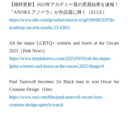
【随時更新】2025年アカデミー賞の受賞結果を速報！
『ANORA アノーラ』が作品賞に輝く（ELLE）
https://www.elle.com/jp/culture/movie-tv/g63969833/97th-
academy-awards-results-25-0303/
All the major LGBTQ+ winners and losers at the Oscars
2025（Pink News）
https://www.thepinknews.com/2025/03/03/all-the-major-
lgbtq-winners-and-losers-at-the-oscars-2025/#page/4
Paul Tazewell becomes 1st Black man to win Oscar for
Costume Design（Out）
https://www.out.com/film/paul-tazewell-oscars-best-
costume-design-speech-watch