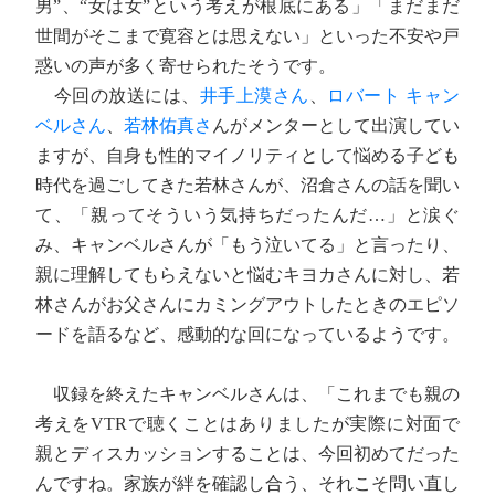
男”、“女は女”という考えが根底にある」「まだまだ
世間がそこまで寛容とは思えない」といった不安や戸
惑いの声が多く寄せられたそうです。
今回の放送には、
井手上漠さん
、
ロバート キャン
ベルさん
、
若林佑真さ
んがメンターとして出演してい
ますが、自身も性的マイノリティとして悩める子ども
時代を過ごしてきた若林さんが、沼倉さんの話を聞い
て、「親ってそういう気持ちだったんだ…」と涙ぐ
み、キャンベルさんが「もう泣いてる」と言ったり、
親に理解してもらえないと悩むキヨカさんに対し、若
林さんがお父さんにカミングアウトしたときのエピソ
ードを語るなど、感動的な回になっているようです。
収録を終えたキャンベルさんは、「これまでも親の
考えをVTRで聴くことはありましたが実際に対面で
親とディスカッションすることは、今回初めてだった
んですね。家族が絆を確認し合う、それこそ問い直し