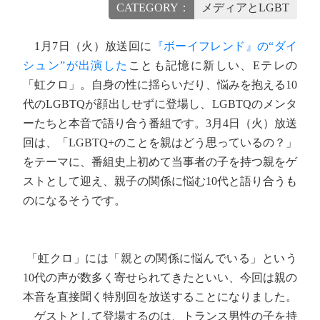
CATEGORY：
メディアとLGBT
1月7日（火）放送回に
『ボーイフレンド』の“ダイ
シュン”が出演した
ことも記憶に新しい、Eテレの
「虹クロ」。自身の性に揺らいだり、悩みを抱える10
代のLGBTQが顔出しせずに登場し、LGBTQのメンタ
ーたちと本音で語り合う番組です。3月4日（火）放送
回は、「LGBTQ+のことを親はどう思っているの？」
をテーマに、番組史上初めて当事者の子を持つ親をゲ
ストとして迎え、親子の関係に悩む10代と語り合うも
のになるそうです。
「虹クロ」には「親との関係に悩んでいる」という
10代の声が数多く寄せられてきたといい、今回は親の
本音を直接聞く特別回を放送することになりました。
ゲストとして登場するのは、トランス男性の子を持