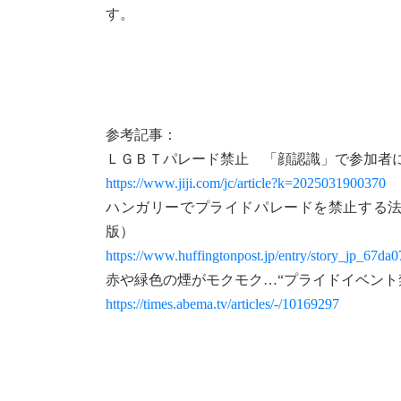
す。
参考記事：
ＬＧＢＴパレード禁止 「顔認識」で参加者
https://www.jiji.com/jc/article?k=2025031900370
ハンガリーでプライドパレードを禁止する法
版）
https://www.huffingtonpost.jp/entry/story_jp_67
赤や緑色の煙がモクモク…“プライドイベント禁
https://times.abema.tv/articles/-/10169297