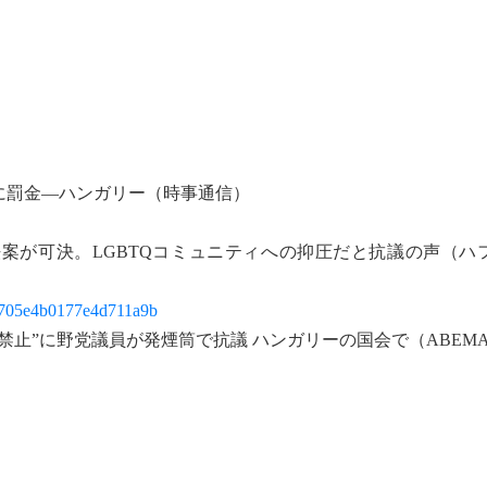
に罰金―ハンガリー（時事通信）
案が可決。LGBTQコミュニティへの抑圧だと抗議の声（ハ
da0705e4b0177e4d711a9b
止”に野党議員が発煙筒で抗議 ハンガリーの国会で（ABEMA T