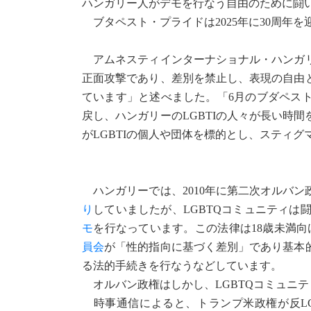
ハンガリー人がデモを行なう自由のために闘
ブタペスト・プライドは2025年に30周年を
アムネスティインターナショナル・ハンガリー
正面攻撃であり、差別を禁止し、表現の自由
ています」と述べました。「6月のブダペスト
戻し、ハンガリーのLGBTIの人々が長い時
がLGBTIの個人や団体を標的とし、スティ
ハンガリーでは、2010年に第二次オルバン
り
していましたが、LGBTQコミュニティは闘
モ
を行なっています。この法律は18歳未満
員会
が「性的指向に基づく差別」であり基本
る法的手続きを行なうなどしています。
オルバン政権はしかし、LGBTQコミュニ
時事通信によると、トランプ米政権が反LG