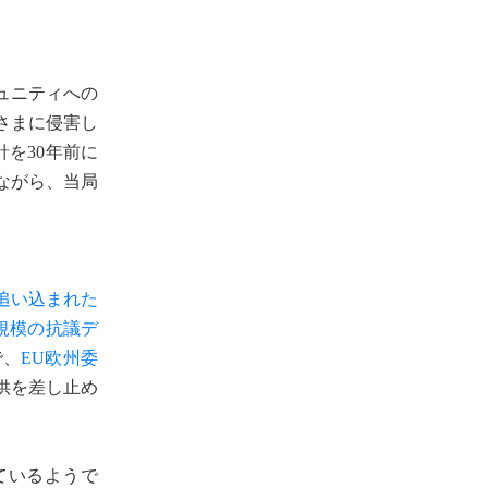
ュニティへの
さまに侵害し
を30年前に
ながら、当局
追い込まれた
規模の抗議デ
で、
EU欧州委
供を差し止め
ているようで