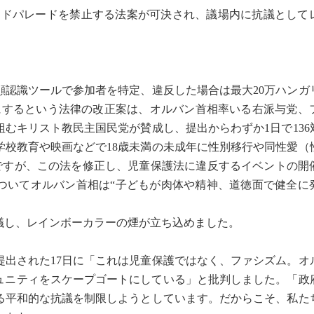
ライドパレードを禁止する法案が可決され、議場内に抗議として
認識ツールで参加者を特定、違反した場合は最大20万ハンガ
能にするという法律の改正案は、オルバン首相率いる右派与党、
むキリスト教民主国民党が賛成し、提出からわずか1日で136対
学校教育や映画などで18歳未満の未成年に性別移行や同性愛（
法ですが、この法を修正し、児童保護法に違反するイベントの開
ついてオルバン首相は“子どもが肉体や精神、道徳面で健全に
し、レインボーカラーの煙が立ち込めました。
出された17日に「これは児童保護ではなく、ファシズム。オ
ミュニティをスケープゴートにしている」と批判しました。「政
る平和的な抗議を制限しようとしています。だからこそ、私た