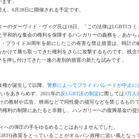
います」
迎え、6月28日に開催される予定です。
のダーヴィド・ヴィグ氏は18日、「この法律はLGBTIコミ
と平和的な集会の権利を保障するハンガリーの義務を、あから
・プライド30周年を前にしたこの有害な禁止措置は、時計の針
間をかけて勝ち取ってきた権利をさらに攻撃するものです。残念
グマを押し付けてきた一連の差別的措置の新たな試みです」
政権が誕生して以降、
警察によってプライドパレードが中止に
いをあきらめず、2021年の
反LGBT法の制定
に際しては
3万人
向けの教材や広告、映画などで同性愛の描写などを禁じるもの
的権利の制限にあたると非難し、ハンガリーへの復興基金の提
ティへの弾圧の手をゆるめることはありませんでした。
BTQ政策をとっていることがオルバン政権に追い風となっ