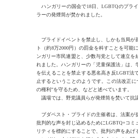
ハンガリーの国会で18日、LGBTQのプ
ラーの発煙筒が焚かれました。
プライドイベントを禁止し、しかも当局が顔
ト（約8万2000円）の罰金を科すことを可
ンガリー市民連盟と、少数与党として連立を組
れました。ハンガリーの「児童保護法」は、
を伝えることを禁止する悪名高き反LGBT
止するということのようです。この法改正に
の権利”を守るため、などと述べています。
議場では、野党議員らが発煙筒を焚いて抗議
ブダペスト・プライドの主催者は、法案が提
批判的な声を封じ込めるためにLGBTQ+コ
リティを標的にすることで、批判の声をあげ