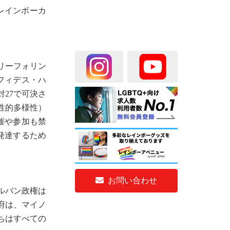
レインボーカ
リーフォリン
フィデス・ハ
27で可決さ
性的多様性）
催や参加も禁
発達するため
お問い合わせ
ルバン政権は
府は、マイノ
ちはすべての