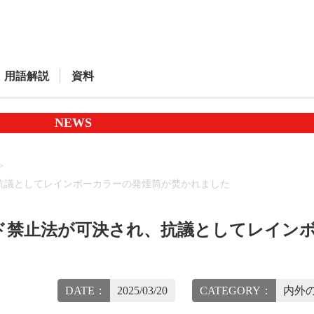
用語解説
資料
NEWS
抗議としてレインボーカラーの発煙筒が焚かれました
ド禁止法が可決され、抗議としてレイン
DATE：
2025/03/20
CATEGORY：
内外の