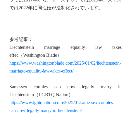
では2022年に同性婚が法制化されています。
参考記事：
Liechtenstein marriage equality law takes
effec（Washington Blade）
https://www.washingtonblade.com/2025/01/02/liechtenstein-
marriage-equality-law-takes-effect/
Same-sex couples can now legally marry in
Liechtenstein（LGBTQ Nation）
https://www.lgbtqnation.com/2025/01/same-sex-couples-
can-now-legally-marry-in-liechtenstein/