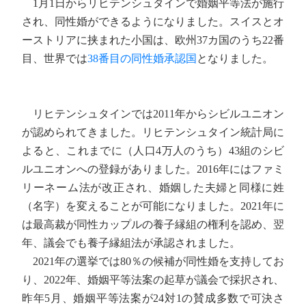
1月1日からリヒテンシュタインで婚姻平等法が施行
され、同性婚ができるようになりました。スイスとオ
ーストリアに挟まれた小国は、欧州37カ国のうち22番
目、世界では
38番目の同性婚承認国
となりました。
リヒテンシュタインでは2011年からシビルユニオン
が認められてきました。リヒテンシュタイン統計局に
よると、これまでに（人口4万人のうち）43組のシビ
ルユニオンへの登録がありました。2016年にはファミ
リーネーム法が改正され、婚姻した夫婦と同様に姓
（名字）を変えることが可能になりました。2021年に
は最高裁が同性カップルの養子縁組の権利を認め、翌
年、議会でも養子縁組法が承認されました。
2021年の選挙では80％の候補が同性婚を支持してお
り、2022年、婚姻平等法案の起草が議会で採択され、
昨年5月、婚姻平等法案が24対1の賛成多数で可決さ