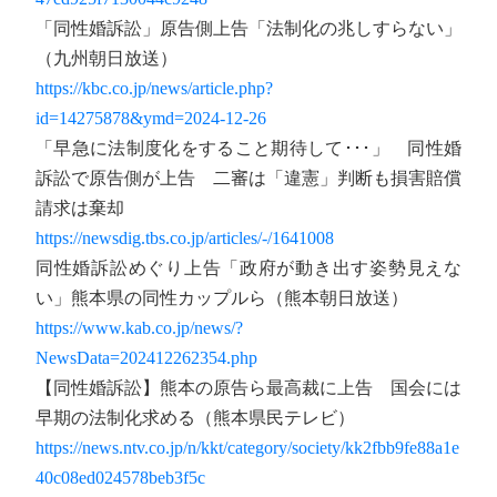
「同性婚訴訟」原告側上告「法制化の兆しすらない」
（九州朝日放送）
https://kbc.co.jp/news/article.php?
id=14275878&ymd=2024-12-26
「早急に法制度化をすること期待して･･･」 同性婚
訴訟で原告側が上告 二審は「違憲」判断も損害賠償
請求は棄却
https://newsdig.tbs.co.jp/articles/-/1641008
同性婚訴訟めぐり上告「政府が動き出す姿勢見えな
い」熊本県の同性カップルら（熊本朝日放送）
https://www.kab.co.jp/news/?
NewsData=202412262354.php
【同性婚訴訟】熊本の原告ら最高裁に上告 国会には
早期の法制化求める（熊本県民テレビ）
https://news.ntv.co.jp/n/kkt/category/society/kk2fbb9fe88a1e
40c08ed024578beb3f5c