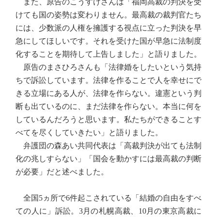
また、原告のこうすけさんは「福岡高裁の判決を受
けても国の姿勢は変わりません。最高裁の裁判官たち
には、少数派の人権を擁護する視点に立った判決を早
急にしてほしいです。それを受けた国が早急に法制度
化することを期待して上告しました」と語りました。
原告のまさひろさんも「法律婚をしたいという気持
ちで訴訟しています。法律を作ることで人を幸せにで
きる立場にある人が、法律を作らない。違憲という判
断も出ているのに、まだ法律を作らない。本当に何を
しているんだろうと思います。私たちができることす
べてを尽くしていきたい」と語りました。
弁護団の森あい共同代表は「高裁判決が出ても法制
化の兆しすらない」「国会を動かすには最高裁の判断
が必要」だと述べました。
全国5ヵ所で6件起こされている「結婚の自由をすべ
ての人に」訴訟。3月の札幌高裁、10月の東京高裁に