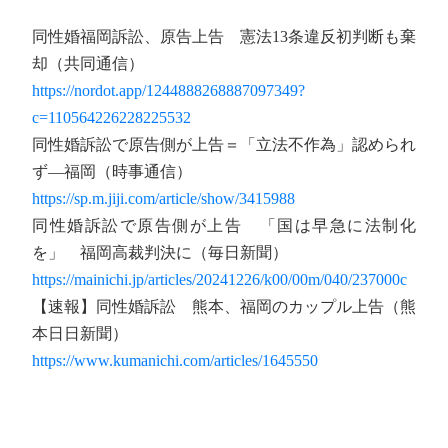
同性婚福岡訴訟、原告上告 憲法13条違反初判断も棄
却（共同通信）
https://nordot.app/1244888268887097349?
c=110564226228225532
同性婚訴訟で原告側が上告＝「立法不作為」認められ
ず―福岡（時事通信）
https://sp.m.jiji.com/article/show/3415988
同性婚訴訟で原告側が上告 「国は早急に法制化
を」 福岡高裁判決に（毎日新聞）
https://mainichi.jp/articles/20241226/k00/00m/040/237000c
【速報】同性婚訴訟 熊本、福岡のカップル上告（熊
本日日新聞）
https://www.kumanichi.com/articles/1645550