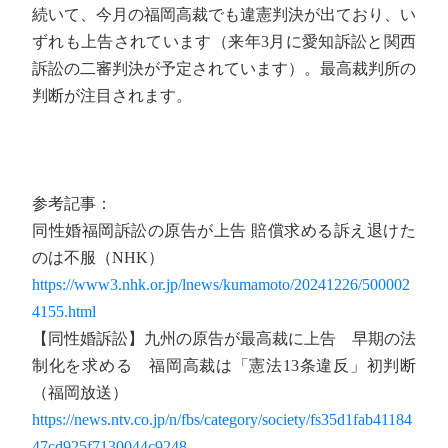
続いて、今月の福岡高裁でも違憲判決が出ており、い
ずれも上告されています（来年3月に愛知訴訟と関西
訴訟の二審判決が予定されています）。最高裁判所の
判断が注目されます。
参考記事：
同性婚福岡訴訟の原告が上告 賠償求める訴え退けた
のは不服（NHK）
https://www3.nhk.or.jp/lnews/kumamoto/20241226/500002
4155.html
【同性婚訴訟】九州の原告が最高裁に上告 早期の法
制化を求める 福岡高裁は「憲法13条違反」初判断
（福岡放送）
https://news.ntv.co.jp/n/fbs/category/society/fs35d1fab41184
47cd925f7130044c9248