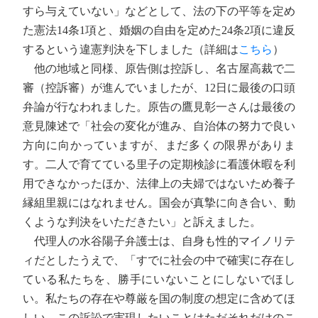
すら与えていない」などとして、法の下の平等を定め
た憲法14条1項と、婚姻の自由を定めた24条2項に違反
するという違憲判決を下しました（詳細は
こちら
）
他の地域と同様、原告側は控訴し、名古屋高裁で二
審（控訴審）が進んでいましたが、12日に最後の口頭
弁論が行なわれました。原告の鷹見彰一さんは最後の
意見陳述で「社会の変化が進み、自治体の努力で良い
方向に向かっていますが、まだ多くの限界がありま
す。二人で育てている里子の定期検診に看護休暇を利
用できなかったほか、法律上の夫婦ではないため養子
縁組里親にはなれません。国会が真摯に向き合い、動
くような判決をいただきたい」と訴えました。
代理人の水谷陽子弁護士は、自身も性的マイノリテ
ィだとしたうえで、「すでに社会の中で確実に存在し
ている私たちを、勝手にいないことにしないでほし
い。私たちの存在や尊厳を国の制度の想定に含めてほ
しい。この訴訟で実現したいことはただそれだけのこ