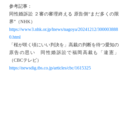
参考記事：
同性婚訴訟 ２審の審理終える 原告側“まだ多くの限
界”（NHK）
https://www3.nhk.or.jp/lnews/nagoya/20241212/300003888
0.html
「桜が咲く頃にいい判決を」高裁の判断を待つ愛知の
原告の思い 同性婚訴訟で福岡高裁も「違憲」
（CBCテレビ）
https://newsdig.tbs.co.jp/articles/cbc/1615325