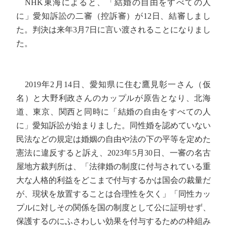
NHK東海によると、「結婚の自由をすべての人
に」愛知訴訟の二審（控訴審）が12日、結審しまし
た。判決は来年3月7日に言い渡されることになりまし
た。
2019年2月14日、愛知県に住む鷹見彰一さん（仮
名）と大野利政さんのカップルが原告となり、北海
道、東京、関西と同時に「結婚の自由をすべての人
に」愛知訴訟が始まりました。同性婚を認めていない
民法などの規定は婚姻の自由や法の下の平等を定めた
憲法に違反すると訴え、2023年5月30日、一審の名古
屋地方裁判所は、「法律婚の制度に付与されている重
大な人格的利益をどこまで付与するかは国会の裁量だ
が、現状を放置することは合理性を欠く」「同性カッ
プルに対しその関係を国の制度として公に証明せず、
保護するのにふさわしい効果を付与するための枠組み