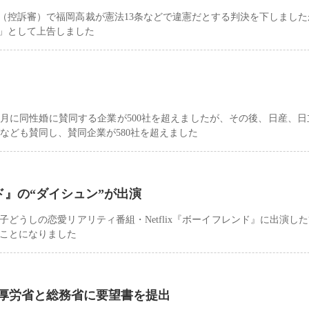
（控訴審）で福岡高裁が憲法13条などで違憲だとする判決を下しました
」として上告しました
ty」によると、今年7月に同性婚に賛同する企業が500社を超えましたが、その後、日産
グなども賛同し、賛同企業が580社を超えました
』の“ダイシュン”が出演
うしの恋愛リアリティ番組・Netflix『ボーイフレンド』に出演した
ることになりました
で厚労省と総務省に要望書を提出