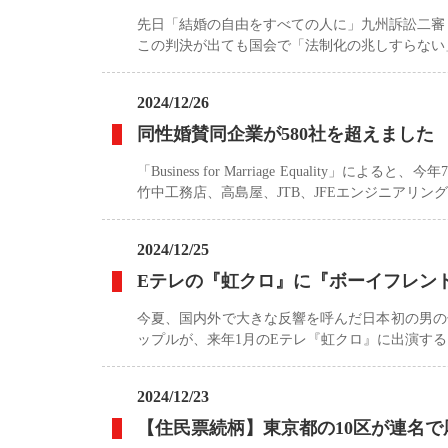
先日「結婚の自由をすべての人に」九州訴訟二審
この判決が出ても国会で「法制化の兆しすらない
2024/12/26
同性婚賛同企業が580社を超えました
「Business for Marriage Equali
竹中工務店、高島屋、JTB、JFEエンジニアリン
2024/12/25
Eテレの『虹クロ』に『ボーイフレンド
今夏、国内外で大きな反響を呼んだ日本初の男の子ど
ップルが、来年1月のEテレ『虹クロ』に出演す
2024/12/23
【住民票続柄】東京都の10区が連名