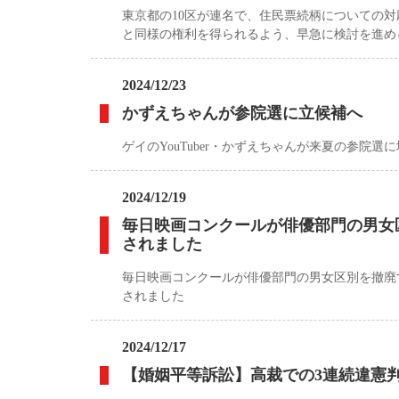
東京都の10区が連名で、住民票続柄についての
と同様の権利を得られるよう、早急に検討を進め
2024/12/23
かずえちゃんが参院選に立候補へ
ゲイのYouTuber・かずえちゃんが来夏の参院
2024/12/19
毎日映画コンクールが俳優部門の男女
されました
毎日映画コンクールが俳優部門の男女区別を撤廃
されました
2024/12/17
【婚姻平等訴訟】高裁での3連続違憲