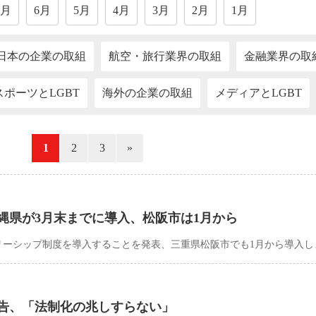
7月
6月
5月
4月
3月
2月
1月
日本の企業の取組
航空・旅行業界の取組
金融業界の取
スポーツとLGBT
海外の企業の取組
メディアとLGBT
«
1
2
3
»
縄県が3月末までに導入、松阪市は1月から
リーシップ制度を導入することを発表、三重県松阪市でも1月から導入し
告、「法制化の兆しすらない」