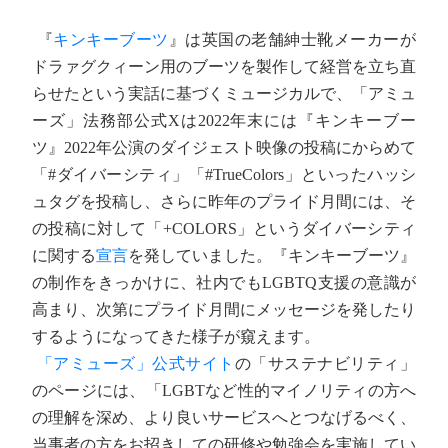
『
キンキーブーツ
』は英国の老舗紳士靴メーカーが
ドラァグクィーン用のブーツを製作して経営を立ち直
らせたという実話に基づくミュージカルで、「アミュ
ーズ」法務部公式Xは2022年末には『キンキーブー
ツ』2022年公演のダイジェスト映像の投稿にからめて
「#ダイバーシティ」「#TrueColors」といったハッシ
ュタグを投稿し、さらに昨年のプライド月間には、そ
の投稿に対して「+COLORS」というダイバーシティ
に関する
宣言
を発していました。『キンキーブーツ』
の制作をきっかけに、社内でもLGBTQ支援の意識が
高まり、次第にプライド月間にメッセージを発したり
するようになってきた様子が窺えます。
「アミューズ」公式サイト
の「サステナビリティ」
のページには、「LGBTなど性的マイノリティの方へ
の理解を深め、より良いサービスへとつなげるべく、
当事者の方をお招きしての研修や勉強会を実施してい