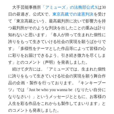
大手芸能事務所
「アミューズ」の法務部公式X
は30
日の昼過ぎ、公式Xで、
東京高裁での違憲判決
を受け
て「東京高裁という、最高裁判所に次いで影響力を持
つ裁判所がそのような判決を出したことの重みは計り
知れないと思います」「各人が持って生まれた個性に
誇りをもって生きていける社会の実現を願うばかりで
す」「多様性をテーマとした作品等によって皆様の心
に彩りをお届けできるよう、引き続き微力を尽くしま
す」とのコメント（声明）を発表しました。
続けて夕方には、「アミューズでは、生まれた個性
に誇りをもって生きていける社会の実現を願う舞台作
品の企画・製作を行っております。『キンキーブー
ツ』では「Just be who you wanna be（なりたい自分に
なりなさい）」というメッセージとともに、お客様の
人生を彩る作品をこれからも製作してまいります」と
のコメントも発表しました。