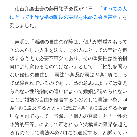
仙台弁護士会の藤田祐子会長が21日、「
すべての人
にとって平等な婚姻制度の実現を求める会長声明
」を
発しました。
声明は「婚姻の自由の保障は、個人が尊厳をもって
その人らしい人生を送り、その人にとっての幸福を追
求するうえで必要不可欠であり、その重要性は性的指
向により変わるものではない」として、「性別を問わ
ない婚姻の自由は、憲法13条及び憲法24条1項によっ
て保障されているのであり、己の意思によっては変え
られない性的指向の違いによって婚姻が認められない
ことは婚姻の自由を侵害するものとして憲法13条、24
条1項に違反するとともに憲法14条1項に違反する不合
理な区別であって、当然、「個人の尊厳」と「両性の
本質的平等」によって画される立法裁量の限界を超え
るものとして憲法24条2項にも違反する」と訴えてい