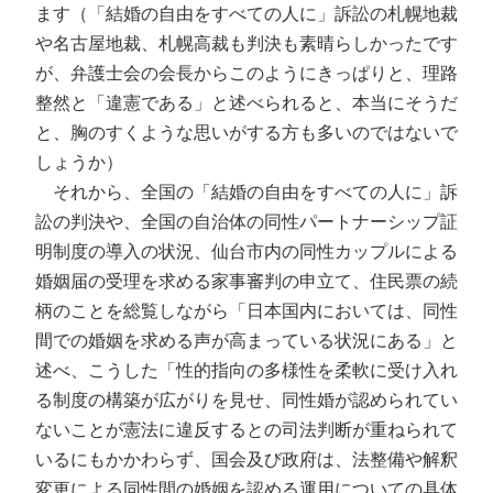
ます（「結婚の自由をすべての人に」訴訟の札幌地裁
や名古屋地裁、札幌高裁も判決も素晴らしかったです
が、弁護士会の会長からこのようにきっぱりと、理路
整然と「違憲である」と述べられると、本当にそうだ
と、胸のすくような思いがする方も多いのではないで
しょうか）
それから、全国の「結婚の自由をすべての人に」訴
訟の判決や、全国の自治体の同性パートナーシップ証
明制度の導入の状況、仙台市内の同性カップルによる
婚姻届の受理を求める家事審判の申立て、住民票の続
柄のことを総覧しながら「日本国内においては、同性
間での婚姻を求める声が高まっている状況にある」と
述べ、こうした「性的指向の多様性を柔軟に受け入れ
る制度の構築が広がりを見せ、同性婚が認められてい
ないことが憲法に違反するとの司法判断が重ねられて
いるにもかかわらず、国会及び政府は、法整備や解釈
変更による同性間の婚姻を認める運用についての具体