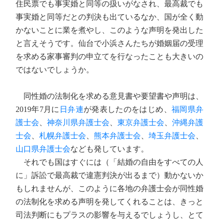
住民票でも事実婚と同等の扱いがなされ、最高裁でも
事実婚と同等だとの判決も出ているなか、国が全く動
かないことに業を煮やし、このような声明を発出した
と言えそうです。仙台で小浜さんたちが婚姻届の受理
を求める家事審判の申立てを行なったことも大きいの
ではないでしょうか。
同性婚の法制化を求める意見書や要望書や声明は、
2019年7月に
日弁連
が発表したのをはじめ、
福岡県弁
護士会
、
神奈川県弁護士会
、
東京弁護士会
、
沖縄弁護
士会
、
札幌弁護士会
、
熊本弁護士会
、
埼玉弁護士会
、
山口県弁護士会
なども発しています。
それでも国はすぐには（「結婚の自由をすべての人
に」訴訟で最高裁で違憲判決が出るまで）動かないか
もしれませんが、このように各地の弁護士会が同性婚
の法制化を求める声明を発してくれることは、きっと
司法判断にもプラスの影響を与えるでしょうし、とて