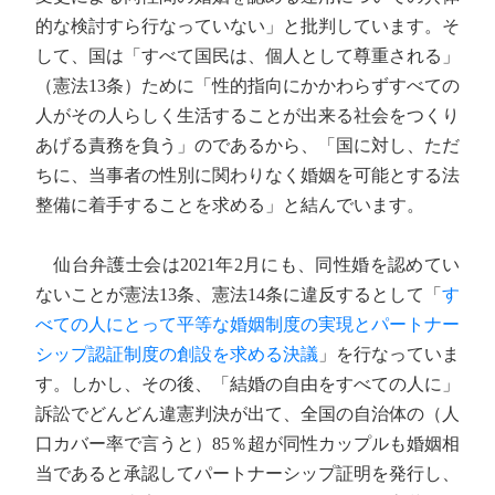
的な検討すら行なっていない」と批判しています。そ
して、国は「すべて国民は、個人として尊重される」
（憲法13条）ために「性的指向にかかわらずすべての
人がその人らしく生活することが出来る社会をつくり
あげる責務を負う」のであるから、「国に対し、ただ
ちに、当事者の性別に関わりなく婚姻を可能とする法
整備に着手することを求める」と結んでいます。
仙台弁護士会は2021年2月にも、同性婚を認めてい
ないことが憲法13条、憲法14条に違反するとして「
す
べての人にとって平等な婚姻制度の実現とパートナー
シップ認証制度の創設を求める決議
」を行なっていま
す。しかし、その後、「結婚の自由をすべての人に」
訴訟でどんどん違憲判決が出て、全国の自治体の（人
口カバー率で言うと）85％超が同性カップルも婚姻相
当であると承認してパートナーシップ証明を発行し、