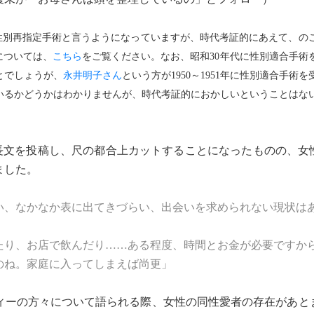
か性別再指定手術と言うようになっていますが、時代考証的にあえて、の
については、
こちら
をご覧ください。なお、昭和30年代に性別適合手術
とでしょうが、
永井明子さん
という方が1950～1951年に性別適合手術
いるかどうかはわかりませんが、時代考証的におかしいということはな
長文を投稿し、尺の都合上カットすることになったものの、女
ました。
い、なかなか表に出てきづらい、出会いを求められない現状は
たり、お店で飲んだり……ある程度、時間とお金が必要ですか
のね。家庭に入ってしまえば尚更」
ーの方々について語られる際、女性の同性愛者の存在があと