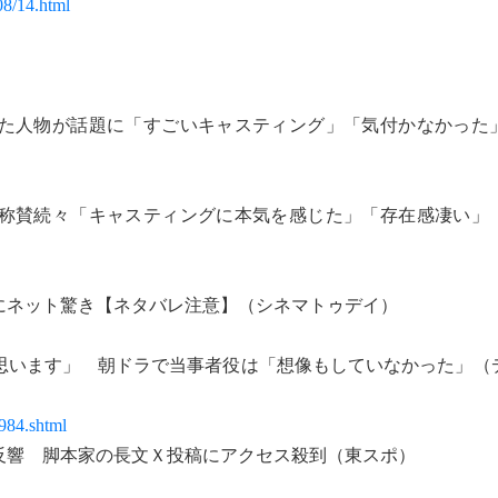
08/14.html
た人物が話題に「すごいキャスティング」「気付かなかった
称賛続々「キャスティングに本気を感じた」「存在感凄い」
にネット驚き【ネタバレ注意】（シネマトゥデイ）
思います」 朝ドラで当事者役は「想像もしていなかった」（
0984.shtml
反響 脚本家の長文Ｘ投稿にアクセス殺到（東スポ）