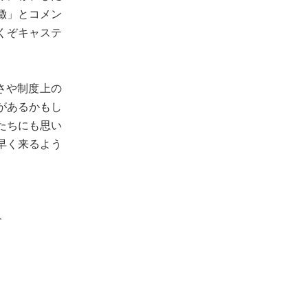
徴」とコメン
くぞキャステ
さや制度上の
があるかもし
たちにも思い
早く来るよう
ト