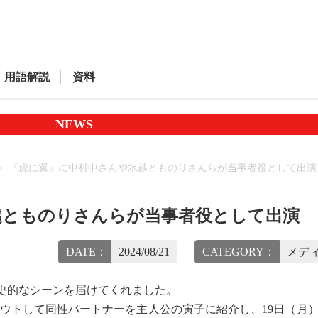
用語解説
資料
NEWS
『虎に翼』に中村中さんや水越とものりさんらが当事者役として出演
越とものりさんらが当事者役として出演
DATE：
2024/08/21
CATEGORY：
メディ
史的なシーンを届けてくれました。
ウトして同性パートナーを主人公の寅子に紹介し、19日（月）