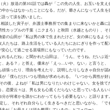
（火）放送の第102話では轟が「この先の人生、お互いを支え
の中からはなかったことになる。だが、爺さんになって人生を
と語って涙を誘いました。
に相談した寅子が、弁護士事務所での集まりに来ないかと轟に
男性カップルの千葉（ニクまろ）と秋田（水越とものり）、そ
物姿の山田が「私は男の体で生まれたけど、女の体になるよう
友人たちは、路上生活をしている人たちにおにぎりを作って配
が安心して過ごせる居場所にもなっていたのです。
れるんだね」と聞かれた山田は、「うん、そうね。だいぶ近
と、ある？」と答え、優未が「えっ…いや、ない」と言うと、
も頑張ったり、理由を考えたり、説明したりしなきゃ自分が認
葉が「僕らだけいつも理由が求められる。『いつから異性が好
その後、よねが「私は男になりたいわけじゃない。女を捨て
う。恋愛云々は、男も女も心底くだらないと思っている人もい
自分が何者かを誰かにわかってもらう必要もない」と語ります
定し、それぞれ自分らしく生きるべきだと思いながら、「で
優未が「お母さんは頭を整理しているの」とフォロー）