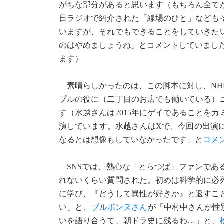
がちな部分があると思います（もちろん全て
日ラジオで紹介された「線場のひと」なども
いますが、それでもできることをしていきた
のはやめましょうね」とコメントしていました（
ます）
素晴らしかったのは、この脚本に対し、NH
プルの役に（二丁目のお店でも働いている）
す（水越さんは2015年にゲイであることを
演しています。水越さんはXで、今回の出演
なるとは想像もしていなかったです」と
コメ
SNSでは、熱心な「とらつば」ファンであ
れないくらい質問された。初めは科学的に必
に学び、『どうして異性が好きか』と返すこ
い」と、
ブルボンヌさん
が「中村中さんが性
いを語り合うて、朝ドラ史に残るわ…」と、