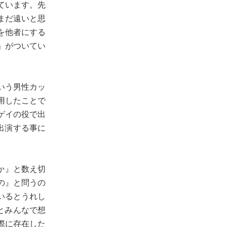
ています。先
まだ遠いと思
を他者にする
ね」がついてい
いう男性カッ
用したことで
ゲイの役で出
出演する事に
か』と数え切
の』と問うの
いるとうれし
とみんなで想
際に存在した