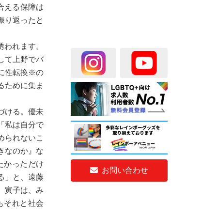
合える保障は
振り返ったと
誘われます。
して上野でバ
に性転換※の
るために集ま
づける。優未
「私は自分で
められないこ
きなのか』な
たかっただけ
お問い合わせ
る」と、遠藤
。寅子は、み
もそれと社会