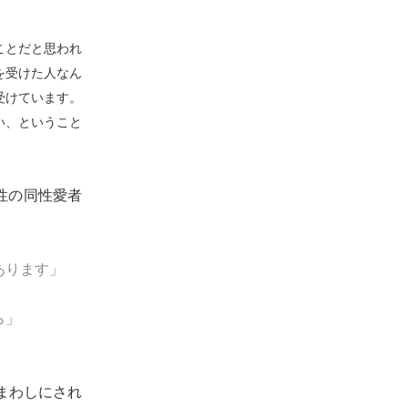
ことだと思われ
を受けた人なん
を受けています。
い、ということ
性の同性愛者
あります」
ら」
まわしにされ