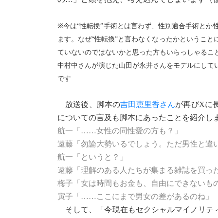
※今は“性転換”手術とは言わず、性別適合手術と
ます。なぜ“性転換”と言わなくなったかということ
ていないのではないかと思った方もいらっしゃるこ
中村中さんが演じた山田が永井さんをモデルにして
です
放送後、脚本の
吉田恵里香さん
が再びXに
についての言及も脚本にあったことを紹介し
航一「……女性の同性愛の方も？」
遠藤「勿論大勢いるでしょう。ただ男性と違
航一「というと？」
遠藤「理解のある人たちが集まる雑誌を買っ
梅子「女は時間もお金も、自由にできないも
寅子「……ここにまで男女の差があるのね」
そして、「今現在もセクシャルマイノリティ