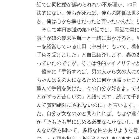
話では同性婚が認められない不条理が、20日
法的にない。俺らが死ねば、俺らの関係は世
き、俺は心から幸せだったと言いたいんだ」
そして本日放送の第103話では、電話で轟
寅子が娘の優未や航一と一緒に出かけると、
ーを経営している山田（中村中）もいて、着
手術を受けました」と自己紹介します。轟の
っていたのですが、そこは性的マイノリティ
優未に「手術すれば、男の人から女の人にな
ちゃんは女の人になるために何か頑張ったこ
望んで手術を受けた、今の自分が好きよ。で
とがずっと苦しいの」と語ります。続けて千
んて質問絶対にされないのに」と言います。
だ。自分が女なのかと問われれば、もはや違
が「そもそも型にはめる必要なんかないし、
んなの話を聞いて、多様な性のありようを肯
の…」と頭を抱え、考え込んでしまいます（