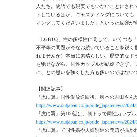
人たち。物語でも現実でもいないことにされ
トしているほか、キャスティングについても
ィングしてくださいました」といった反響が
LGBTQ、性の多様性に関して、いくつも
不平等の問題が今なお続いていることを鋭く
れませんが）本当に素晴らしい、歴史的なド
を馳せながら、同性カップルが結婚できず、
に、との思いを強くした方も多いのではない
【関連記事】
『虎に翼』同性愛放送回後、脚本の吉田さん
https://www.outjapan.co.jp/pride_japan/news/2024/
『虎に翼』第100話は、朝ドラで同性カップ
https://www.outjapan.co.jp/pride_japan/news/2024/
『虎に翼』で同性婚や夫婦別姓の問題が描か