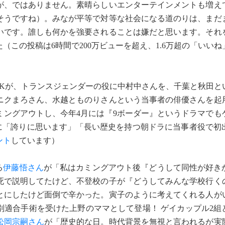
が、ではありません。素晴らしいエンターテインメントも増え
そうですね）。みなが平等で対等な社会になる道のりは、まだ
いです。誰しも何かを強要されることは嫌だと思います。それ
この投稿は6時間で200万ビューを超え、1.6万超の「いい
Kが、トランスジェンダーの役に中村中さんを、千葉と秋田と
ニクまろさん、水越とものりさんという当事者の俳優さんを起
カミングアウトし、今年4月には『9ボーダー』というドラマでも
に「誇りに思います」「長い歴史を持つ朝ドラに当事者役で初
ント
しています）
る
伊藤悟さん
が「私はカミングアウト後『どうして同性が好き
死で説明してたけど、不登校の子が『どうしてみんな学校行く
とにしたけど面倒で辛かった。寅子のように考えてくれる人が
別適合手術を受けた上野のママとして登場！ ゲイカップル2組
松岡宗嗣さん
が「歴史的な日。時代背景を無視と言われるが実