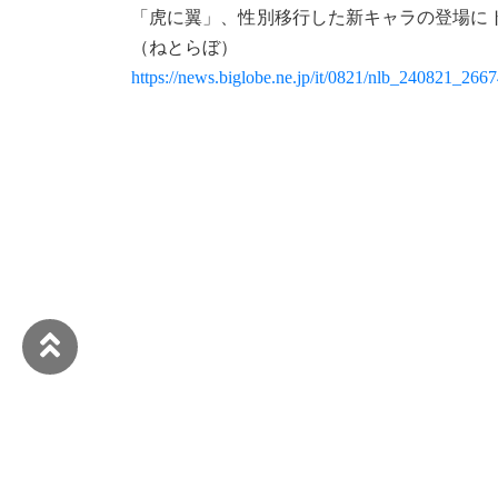
「虎に翼」、性別移行した新キャラの登場に
（ねとらぼ）
https://news.biglobe.ne.jp/it/0821/nlb_240821_266