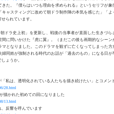
てきた。『僕らはいつも理由を求められる』というセリフが象
「キャスティングに改めて朝ドラ制作陣の本気を感じた」「よ
寄せられています。
「朝ドラ史上初」を更新し、戦後の当事者が直面した生きづら
世間に問いかけた『虎に翼』。（まだこの後も画期的なシーン
ラマとなりました。このドラマを観ずに亡くなってしまった方
夫婦同姓が強制される時代のお話が「過去のもの」になる日が
でしょうか。
が「私は、透明化されている人たちを描き続けたい」とコメン
06/28.html
ルが描かれた初めての回になりました
08/13.html
れ、反響を呼んでいます