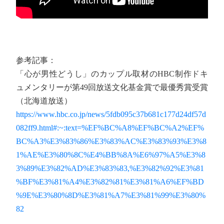
参考記事：
「心が男性どうし」のカップル取材のHBC制作ドキ
ュメンタリーが第49回放送文化基金賞で最優秀賞受賞
（北海道放送）
https://www.hbc.co.jp/news/5fdb095c37b681c177d24df57d
082ff9.html#:~:text=%EF%BC%A8%EF%BC%A2%EF%
BC%A3%E3%83%86%E3%83%AC%E3%83%93%E3%8
1%AE%E3%80%8C%E4%BB%8A%E6%97%A5%E3%8
3%89%E3%82%AD%E3%83%83,%E3%82%92%E3%81
%BF%E3%81%A4%E3%82%81%E3%81%A6%EF%BD
%9E%E3%80%8D%E3%81%A7%E3%81%99%E3%80%
82