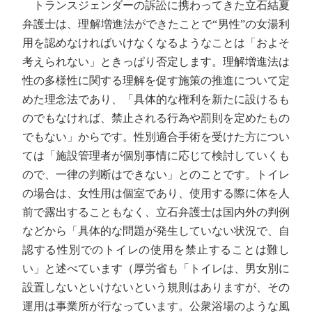
トランスジェンダーの訴訟に携わってきた立石結夏
弁護士は、理解増進法ができたことで“男性”の女湯利
用を認めなければいけなくなるようなことは「およそ
考えられない」ときっぱり否定します。理解増進法は
性の多様性に関する理解を促す施策の推進について定
めた理念法であり、「具体的な権利を新たに設けるも
のでもなければ、禁止される行為や罰則を定めたもの
でもない」からです。性別適合手術を受けた方につい
ては「施設管理者が個別事情に応じて検討していくも
ので、一律の判断はできない」とのことです。トイレ
の場合は、女性用は個室であり、使用する際に体を人
前で露出することもなく、立石弁護士は国内外の判例
などから「具体的な問題が発生していない状況で、自
認する性別でのトイレの使用を禁止することは難し
い」と述べています（厚労省も「トイレは、男女別に
設置しないといけないという規則はありますが、その
運用は事業所が行なっています。公衆浴場のような風