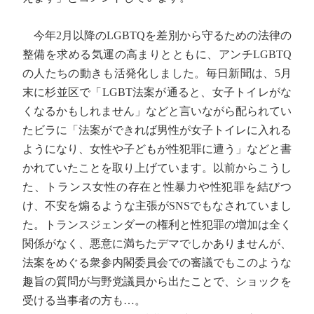
今年2月以降のLGBTQを差別から守るための法律の
整備を求める気運の高まりとともに、アンチLGBTQ
の人たちの動きも活発化しました。毎日新聞は、5月
末に杉並区で「LGBT法案が通ると、女子トイレがな
くなるかもしれません」などと言いながら配られてい
たビラに「法案ができれば男性が女子トイレに入れる
ようになり、女性や子どもが性犯罪に遭う」などと書
かれていたことを取り上げています。以前からこうし
た、トランス女性の存在と性暴力や性犯罪を結びつ
け、不安を煽るような主張がSNSでもなされていまし
た。トランスジェンダーの権利と性犯罪の増加は全く
関係がなく、悪意に満ちたデマでしかありませんが、
法案をめぐる衆参内閣委員会での審議でもこのような
趣旨の質問が与野党議員から出たことで、ショックを
受ける当事者の方も…。