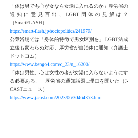
「体は男でも心が女なら女湯に入れるのか」厚労省の
通知に意見百出、LGBT団体の見解は？
（SmartFLASH）
https://smart-flash.jp/sociopolitics/241979/
公衆浴場では「身体的特徴で男女区別を」 LGBT法成
立後も変わらぬ対応、厚労省が自治体に通知（弁護士
ドットコム）
https://www.bengo4.com/c_23/n_16200/
「体は男性、心は女性の者が女湯に入らないようにす
る必要ある」 厚労省の通知話題...理由を聞いた（J-
CASTニュース）
https://www.j-cast.com/2023/06/30464353.html