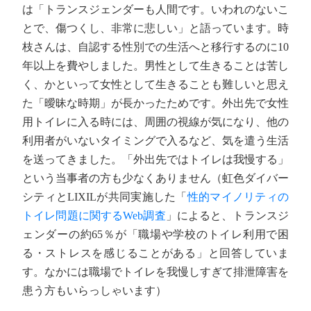
は「トランスジェンダーも人間です。いわれのないこ
とで、傷つくし、非常に悲しい」と語っています。時
枝さんは、自認する性別での生活へと移行するのに10
年以上を費やしました。男性として生きることは苦し
く、かといって女性として生きることも難しいと思え
た「曖昧な時期」が長かったためです。外出先で女性
用トイレに入る時には、周囲の視線が気になり、他の
利用者がいないタイミングで入るなど、気を遣う生活
を送ってきました。「外出先ではトイレは我慢する」
という当事者の方も少なくありません（虹色ダイバー
シティとLIXILが共同実施した「
性的マイノリティの
トイレ問題に関するWeb調査
」によると、トランスジ
ェンダーの約65％が「職場や学校のトイレ利用で困
る・ストレスを感じることがある」と回答していま
す。なかには職場でトイレを我慢しすぎて排泄障害を
患う方もいらっしゃいます）