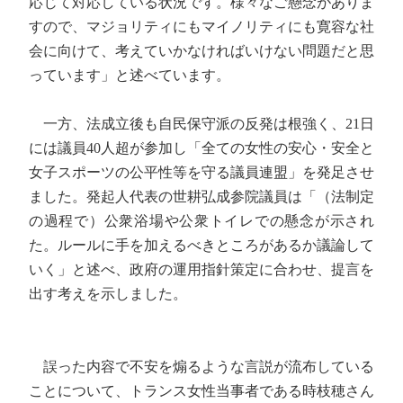
応じて対応している状況です。様々なご懸念がありま
すので、マジョリティにもマイノリティにも寛容な社
会に向けて、考えていかなければいけない問題だと思
っています」と述べています。
一方、法成立後も自民保守派の反発は根強く、21日
には議員40人超が参加し「全ての女性の安心・安全と
女子スポーツの公平性等を守る議員連盟」を発足させ
ました。発起人代表の世耕弘成参院議員は「（法制定
の過程で）公衆浴場や公衆トイレでの懸念が示され
た。ルールに手を加えるべきところがあるか議論して
いく」と述べ、政府の運用指針策定に合わせ、提言を
出す考えを示しました。
誤った内容で不安を煽るような言説が流布している
ことについて、トランス女性当事者である時枝穂さん