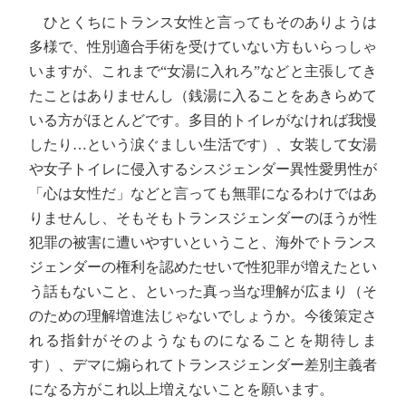
ひとくちにトランス女性と言ってもそのありようは
多様で、性別適合手術を受けていない方もいらっしゃ
いますが、これまで“女湯に入れろ”などと主張してき
たことはありませんし（銭湯に入ることをあきらめて
いる方がほとんどです。多目的トイレがなければ我慢
したり…という涙ぐましい生活です）、女装して女湯
や女子トイレに侵入するシスジェンダー異性愛男性が
「心は女性だ」などと言っても無罪になるわけではあ
りませんし、そもそもトランスジェンダーのほうが性
犯罪の被害に遭いやすいということ、海外でトランス
ジェンダーの権利を認めたせいで性犯罪が増えたとい
う話もないこと、といった真っ当な理解が広まり（そ
のための理解増進法じゃないでしょうか。今後策定さ
れる指針がそのようなものになることを期待しま
す）、デマに煽られてトランスジェンダー差別主義者
になる方がこれ以上増えないことを願います。