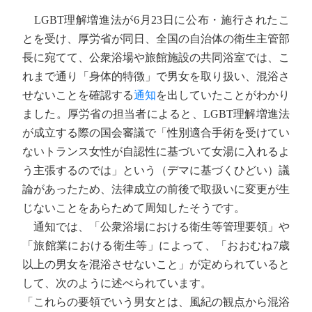
LGBT理解増進法が6月23日に公布・施行されたこ
とを受け、厚労省が同日、全国の自治体の衛生主管部
長に宛てて、公衆浴場や旅館施設の共同浴室では、こ
れまで通り「身体的特徴」で男女を取り扱い、混浴さ
せないことを確認する
通知
を出していたことがわかり
ました。厚労省の担当者によると、LGBT理解増進法
が成立する際の国会審議で「性別適合手術を受けてい
ないトランス女性が自認性に基づいて女湯に入れるよ
う主張するのでは」という（デマに基づくひどい）議
論があったため、法律成立の前後で取扱いに変更が生
じないことをあらためて周知したそうです。
通知では、「公衆浴場における衛生等管理要領」や
「旅館業における衛生等」によって、「おおむね7歳
以上の男女を混浴させないこと」が定められていると
して、次のように述べられています。
「これらの要領でいう男女とは、風紀の観点から混浴