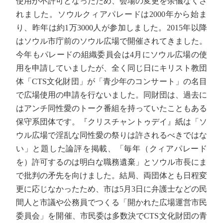
使用が不許可となったため、会場の変更を余儀なくさ
れました。ソウルクィアパレードは2000年から始ま
り、昨年は約1万3000人が参加しました。2015年以降
はソウル市庁前のソウル広場で開催されてきました。
今年もパレードの組織委員会は4月にソウル広場の使
用を申請していましたが、全く同じ日にキリスト教団
体「CTS文化財団」が「青少年のコンサート」の名目
で広場使用の申請を行ないました。同財団は、過去に
はアンチ同性愛のトーク番組を持っていたこともある
保守系団体です。『クリスチャントゥデイ』紙は「ソ
ウル広場で淫乱な同性愛の祭りは許されるべきではな
い」と題した論評を掲載、「毎年（クィアパレード
を）許可するのは明白な職務遺棄」とソウル市長にま
で批判の矛先を向けました。結局、両団体とも日程変
更に応じなかったため、市は5月3日に弁護士などの民
間人と市議や公務員でつくる「開かれた広場運営市民
委員会」を開催、市民委は多数決でCTS文化財団の青