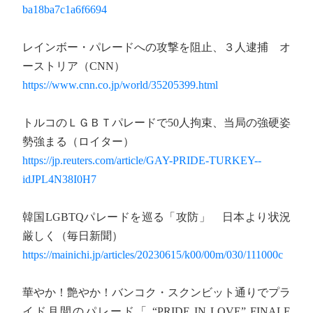
ba18ba7c1a6f6694
レインボー・パレードへの攻撃を阻止、３人逮捕 オ
ーストリア（CNN）
https://www.cnn.co.jp/world/35205399.html
トルコのＬＧＢＴパレードで50人拘束、当局の強硬姿
勢強まる（ロイター）
https://jp.reuters.com/article/GAY-PRIDE-TURKEY--
idJPL4N38I0H7
韓国LGBTQパレードを巡る「攻防」 日本より状況
厳しく（毎日新聞）
https://mainichi.jp/articles/20230615/k00/00m/030/111000c
華やか！艶やか！バンコク・スクンビット通りでプラ
イド月間のパレード「 “PRIDE IN LOVE” FINALE