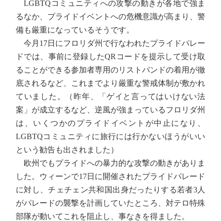
LGBTQコミュニティへの攻撃の動きが各地で強ま
るなか、プライドイベントへの危機意識が高まり、警
備も厳重になっているそうです。
今月17日にフロリダ州で行なわれたプライドパレー
ドでは、事前に登録したQRコードを提示して受け取
ることができる参加者専用のリストバンドの着用が徹
底されるなど、これまでより厳重な警戒体制が敷かれ
ていました。（昨年、「ゲイと言ってはいけない法
案」が成立するなど、逆風が強まっているフロリダ州
は、いくつかのプライドイベントが中止になり、
LGBTQコミュニティに旅行には行かないほうがいい
という勧告も出されました）
欧州でもプライドへの暴力的な攻撃の動きがありま
した。ウィーンで17日に開催されたプライドパレード
に対し、チェチェン共和国出身だったりする若者3人
がパレードの襲撃を計画していたところ、対テロ特殊
部隊が動いてこれを阻止し、事なきを得ました。