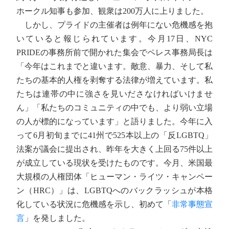
ホークル知事も参加、観衆は200万人に上りました。
しかし、プライドの主催者は例年にない危機感を抱
いていると報じられています。今月17日、NYC
PRIDEの事務所前で開かれた集会でペレス事務局長は
「今年はこれまでと違います。敵意、暴力、そして私
たちの基本的人権を剥奪する法律が増えています。私
たちは連帯の中に強さを見いださなければいけませ
ん」「私たちのコミュニティの中でも、より弱い立場
の人が標的になっています」と語りました。今年に入
って6月初旬までに41州で525本以上の「反LGBTQ」
法案が議会に提出され、昨年を大きく上回る75件以上
が成立している現状を受けたものです。今月、米国最
大規模の人権団体「ヒューマン・ライツ・キャンペー
ン（HRC）」は、LGBTQへのバックラッシュが本格
化している状況に危機感を示し、初めて「
非常事態宣
言
」を発しました。