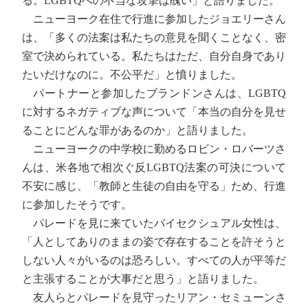
る。LGBTQへの不当な攻撃は醜い」と語りました。
ニューヨーク在住で行進に参加したジョエリーさん
は、「多くの法案は私たちの意見を聞くことなく、密
室で決められている。私たちはただ、自分自身であり
たいだけなのに。不公平だ」と憤りました。
パートナーと参加したブランドンさんは、LGBTQ
に対するネガティブな声について「本当の自分を見せ
ることにどんな罪があるのか」と語りました。
ニューヨークの中学校に勤めるロビン・ロバーツさ
んは、米各地で相次ぐ反LGBTQ法案の可決について
不安に感じ、「教師と生徒の自由を守る」ため、行進
に参加したそうです。
パレードを見に来ていたバイセクシュアル女性は、
「人としてありのままの姿で存在することを許そうと
しない人々がいるのは恐ろしい。すべての人が平等だ
と主張することが大事だと思う」と語りました。
友人らとパレードを見守ったリアン・セミューンさ