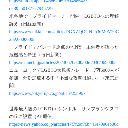
https://nordot.app/1045862969151488642?
c=39550187727945729
米各地で「プライドマーチ」開催 LGBTQへの理解
訴え（日経新聞）
https://www.nikkei.com/article/DGXZQOGN2536M0V20C
23A6000000/
「プライド」パレード原点の地NY 主催者が語った
危機感と希望（毎日新聞）
https://mainichi.jp/articles/20230626/k00/00m/030/065000c
ニューヨークでLGBTQ大規模パレード、7万5000人が
参加 分断加速する中「不当な攻撃は醜い」（東京新
聞）
https://www.tokyo-np.co.jp/article/258967
世界最大級のLGBTQ＋シンボル サンフランシスコ
の丘に設置（AP通信）
https://news.yahoo.co.jp/articles/f7f7f29f76b441e7096eb06d