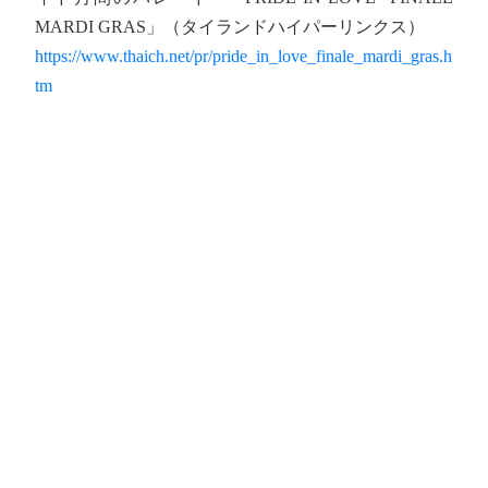
MARDI GRAS」（タイランドハイパーリンクス）
https://www.thaich.net/pr/pride_in_love_finale_mardi_gras.h
tm