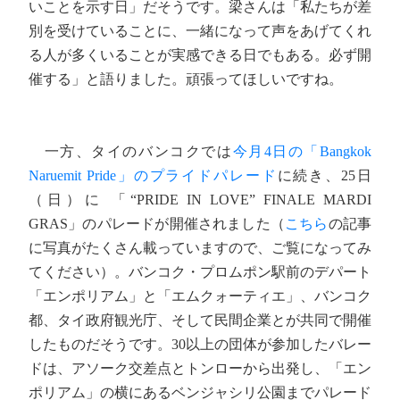
いことを示す日」だそうです。梁さんは「私たちが差
別を受けていることに、一緒になって声をあげてくれ
る人が多くいることが実感できる日でもある。必ず開
催する」と語りました。頑張ってほしいですね。
一方、タイのバンコクでは
今月4日の「Bangkok
Naruemit Pride」のプライドパレード
に続き、25日
（日）に 「“PRIDE IN LOVE” FINALE MARDI
GRAS」のパレードが開催されました（
こちら
の記事
に写真がたくさん載っていますので、ご覧になってみ
てください）。バンコク・プロムポン駅前のデパート
「エンポリアム」と「エムクォーティエ」、バンコク
都、タイ政府観光庁、そして民間企業とが共同で開催
したものだそうです。30以上の団体が参加したバレー
ドは、アソーク交差点とトンローから出発し、「エン
ポリアム」の横にあるベンジャシリ公園までパレード