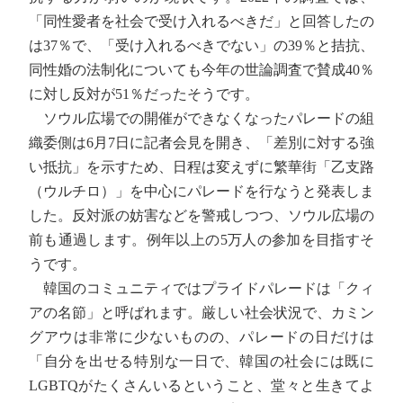
「同性愛者を社会で受け入れるべきだ」と回答したの
は37％で、「受け入れるべきでない」の39％と拮抗、
同性婚の法制化についても今年の世論調査で賛成40％
に対し反対が51％だったそうです。
ソウル広場での開催ができなくなったパレードの組
織委側は6月7日に記者会見を開き、「差別に対する強
い抵抗」を示すため、日程は変えずに繁華街「乙支路
（ウルチロ）」を中心にパレードを行なうと発表しま
した。反対派の妨害などを警戒しつつ、ソウル広場の
前も通過します。例年以上の5万人の参加を目指すそ
うです。
韓国のコミュニティではプライドパレードは「クィ
アの名節」と呼ばれます。厳しい社会状況で、カミン
グアウは非常に少ないものの、パレードの日だけは
「自分を出せる特別な一日で、韓国の社会には既に
LGBTQがたくさんいるということ、堂々と生きてよ