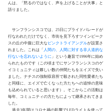
んは、「黙るのではなく、声を上げることが大事」と
語りました。
サンフランシスコでは、25日にプライドパレードが
行なわれただけでなく、市街を見下ろすツインピーク
スの丘の中腹に巨大な
ピンクトライアングル
が設置さ
れました。これは「
人間の、人間に対する非人道的な
行ないを忘れないように
」という趣旨で1996年に始め
られたものです（この頃までにサンフランシスコのゲ
イコミュニティは夥しい数の仲間たちをエイズで失い
ました。ナチスの強制収容所で殺された同性愛者たち
と同様に、エイズで亡くなった方たちへの追悼の意味
も込められていると思います）。そこからこの活動は
毎年、コミュニティの方たちによって継承されてきま
した。
過去3年間はコロナ禍の影響でLEDライトを使って