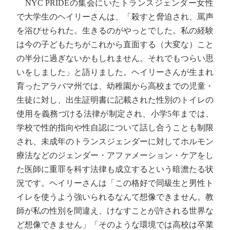
NYC PRIDEの集会にいたトランスジェンダー女性
で大学生のヘイリーさんは、「殺すと脅迫され、罵声
を浴びせられた。生きるのがやっとでした。私の経験
は今の子どもたちがこれから直面する（大変な）こと
の半分に過ぎないかもしれません。それでもつらい思
いをしました」と語りました。ヘイリーさんが生まれ
育ったアラバマ州では、幼稚園から高校までの児童・
生徒に対し、出生証明書に記載された性別のトイレの
使用を義務づける法律が制定され、小学5年までは、
学校で性的指向や性自認について話し合うことも制限
され、未成年のトランスジェンダーに対してホルモン
療法などのジェンダー・アファメーション・ケアをし
た医師に重罪を科す法律も成立するという暗澹たる状
況です。ヘイリーさんは「この格好で同級生と男性ト
イレを使うよう強いられるなんて想像できません。教
師が私の性別を間違え、けなすことが許される世界な
ど想像できません」「そのような環境では高校は卒業