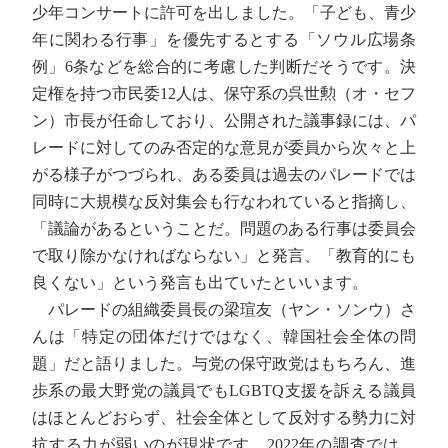
少年コンサートに許可を出しました。「子ども、青少
年に関わる行事」を優先するとする「ソウル広場条
例」6条などを総合的に考慮した判断だそうです。決
定権を持つ市民委12人は、保守系の呉世勲（オ・セフ
ン）市長が任命しており、公開された議事録には、パ
レードに対してのみ否定的な意見が委員から次々と上
がる様子がつづられ、ある委員は過去のパレードでは
同時に大規模な反対集会も行なわれていると指摘し、
「議論があるということだ。問題のある行事は委員会
で取り除かなければならない」と発言、「教育的にも
良くない」という発言も出ていたといいます。
パレードの組織委員長の梁瑄友（ヤン・ソンウ）さ
んは「特定の団体だけではなく、韓国社会全体の問
題」だと語りました。与党の保守政党はもちろん、進
歩系の最大野党の議員でもLGBTQ支援を訴える議員
はほとんどおらず、社会全体として反対する勢力に対
抗する力が弱いのが現状です。2022年の調査では、