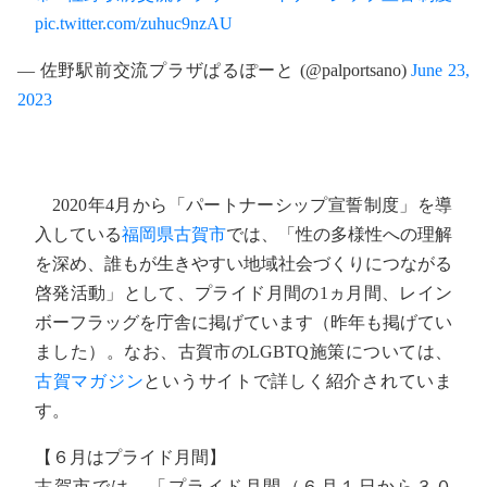
pic.twitter.com/zuhuc9nzAU
— 佐野駅前交流プラザぱるぽーと (@palportsano)
June 23,
2023
2020年4月から「パートナーシップ宣誓制度」を導
入している
福岡県古賀市
では、「性の多様性への理解
を深め、誰もが生きやすい地域社会づくりにつながる
啓発活動」として、プライド月間の1ヵ月間、レイン
ボーフラッグを庁舎に掲げています（昨年も掲げてい
ました）。なお、古賀市のLGBTQ施策については、
古賀マガジン
というサイトで詳しく紹介されていま
す。
【６月はプライド月間】
古賀市では、「プライド月間（６月１日から３０