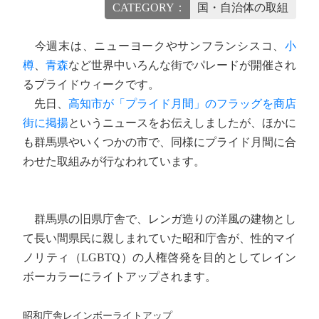
CATEGORY：
国・自治体の取組
今週末は、ニューヨークやサンフランシスコ、
小
樽
、
青森
など世界中いろんな街でパレードが開催され
るプライドウィークです。
先日、
高知市が「プライド月間」のフラッグを商店
街に掲揚
というニュースをお伝えしましたが、ほかに
も群馬県やいくつかの市で、同様にプライド月間に合
わせた取組みが行なわれています。
群馬県の旧県庁舎で、レンガ造りの洋風の建物とし
て長い間県民に親しまれていた昭和庁舎が、性的マイ
ノリティ（LGBTQ）の人権啓発を目的としてレイン
ボーカラーにライトアップされます。
昭和庁舎レインボーライトアップ