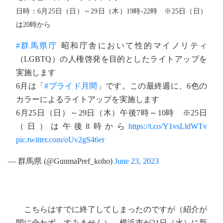
日時：6月25日（日）～29日（木）19時-22時 ※25日（日）
は20時から
#群馬県庁
昭和庁舎において性的マイノリティ
（LGBTQ）の人権啓発を目的としたライトアップを
実施します
6月は「
#プライド月間
」です。この最終週に、6色の
カラーによるライトアップを実施します
6月25日（日）～29日（木）午後7時～10時 ※25日
（日）は午後8時から
https://t.co/Y1vsLldWTv
pic.twitter.com/oUv2gS46er
— 群馬県 (@GunmaPref_koho)
June 23, 2023
こちらはすでに終了してしまったのですが（紹介が
間に合わず、すみません）、横浜市が21日（水）に新