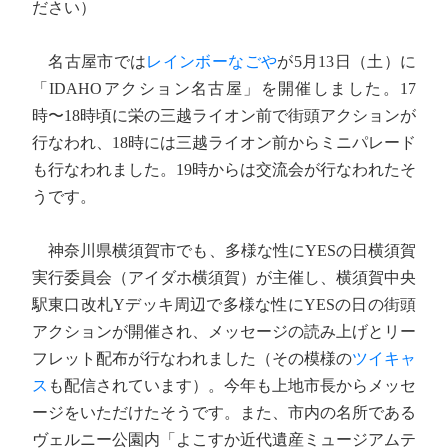
ださい）
名古屋市では
レインボーなごや
が5月13日（土）に
「IDAHOアクション名古屋」を開催しました。17
時〜18時頃に栄の三越ライオン前で街頭アクションが
行なわれ、18時には三越ライオン前からミニパレード
も行なわれました。19時からは交流会が行なわれたそ
うです。
神奈川県横須賀市でも、多様な性にYESの日横須賀
実行委員会（アイダホ横須賀）が主催し、横須賀中央
駅東口改札Yデッキ周辺で多様な性にYESの日の街頭
アクションが開催され、メッセージの読み上げとリー
フレット配布が行なわれました（その模様の
ツイキャ
ス
も配信されています）。今年も上地市長からメッセ
ージをいただけたそうです。また、市内の名所である
ヴェルニー公園内「よこすか近代遺産ミュージアムテ