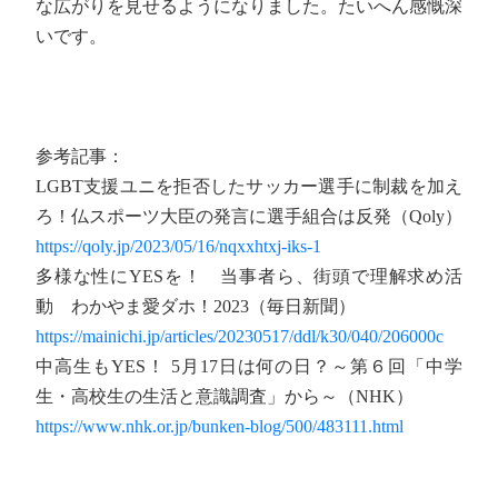
な広がりを見せるようになりました。たいへん感慨深
いです。
参考記事：
LGBT支援ユニを拒否したサッカー選手に制裁を加え
ろ！仏スポーツ大臣の発言に選手組合は反発（Qoly）
https://qoly.jp/2023/05/16/nqxxhtxj-iks-1
多様な性にYESを！ 当事者ら、街頭で理解求め活
動 わかやま愛ダホ！2023（毎日新聞）
https://mainichi.jp/articles/20230517/ddl/k30/040/206000c
中高生もYES！ 5月17日は何の日？～第６回「中学
生・高校生の生活と意識調査」から～（NHK）
https://www.nhk.or.jp/bunken-blog/500/483111.html