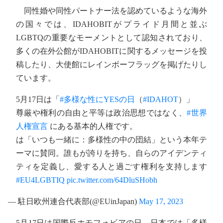
同性婚や同性パートナー法を認めているような海外
の国々では、IDAHOBITがプライド月間と並ぶ
LGBTQの重要なモーメントとして認知されており、
多くの在外公館がIDAHOBITに関するメッセージを投
稿したり、大使館にレインボーフラッグを掲げたりし
ています。
5月17日は「
#多様な性にYESの日
（
#IDAHOT
）」
尊厳や権利の自由と平等は政治思想ではなく、
#世界
人権宣言
にある基本的人権です。
は「いつも一緒に：多様性の中の団結」という本年テ
ーマに賛同。誰もが誇りを持ち、自らのアイデンティ
ティを定義し、愛する人と過ごす権利を支持します
#EU4LGBTIQ
pic.twitter.com/64DluSHobh
— 駐日欧州連合代表部(@EUinJapan)
May 17, 2023
5月17日は国際反ホモフォビアの日。日本では「多様