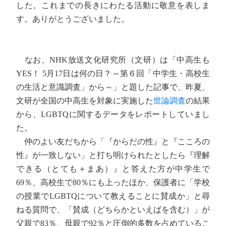
した。これまでの長きにわたる活動に敬意を表しま
す。ありがとうございました。
なお、NHK放送文化研究所（文研）は「中高生も
YES！ 5月17日は何の日？～第６回「中学生・高校生
の生活と意識調査」から～」と題した記事で、昨夏、
文研が全国の中高生を対象に実施した
世論調査
の結果
から、LGBTQに関するデータをレポートしていまし
た。
仲のよい友だちから「『からだの性』と『こころの
性』が一致しない」と打ち明けられたとしたら『理解
できる（とても＋まあ）』と答えた方が中学生で
69％、高校生で80％にも上ったほか、保護者に「学校
の授業でLGBTQについて教えることに賛成か」と尋
ねる質問で、「賛成（どちらかといえばを含む）」が
父親で83％、母親で92％と圧倒的多数を占めているこ