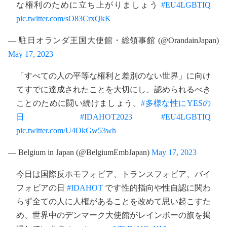
な権利のために立ち上がりましょう
#EU4LGBTIQ
pic.twitter.com/sO83CrxQkK
— 駐日オランダ王国大使館・総領事館 (@OrandainJapan)
May 17, 2023
「すべての人の平等な権利と差別のない世界」に向け
てすでに達成されたことを大切にし、認められるべき
ことのために闘い続けましょう。
#多様な性にYESの
日
#IDAHOT2023
#EU4LGBTIQ
pic.twitter.com/U4OkGw53wh
— Belgium in Japan (@BelgiumEmbJapan)
May 17, 2023
今日は国際反ホモフォビア、トランスフォビア、バイ
フォビアの日
#IDAHOT
です性的指向や性自認に関わ
らず全ての人に人権があることを改めて思い起こすた
め、世界中のデンマーク大使館がレインボーの旗を掲