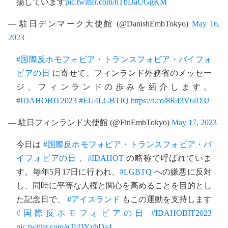
揚しています
pic.twitter.com/hTbDaUGgKM
— 駐日デンマーク大使館 (@DanishEmbTokyo)
May 16,
2023
#国際反ホモフォビア・トランスフォビア・バイフォ
ビアの日
に寄せて、フィンランド外務省のメッセー
ジ、フィンランドの歩みを紹介します。
#IDAHOBIT2023
#EU4LGBTIQ
https://t.co/8R43V6lD3J
— 駐日フィンランド大使館 (@FinEmbTokyo)
May 17, 2023
今日は
#国際反ホモフォビア・トランスフォビア・バ
イフォビアの日
、
#IDAHOT
の略称で呼ばれていま
す。毎年5月17日に行われ、
#LGBTQ
への嫌悪に反対
し、同時に平等な人権と関心を高めることを目的とし
た記念日で、
#アイスランド
もこの運動を支持します
#国際反ホモフォビアの日
#IDAHOBIT2023
pic.twitter.com/gTcDYyhDa4