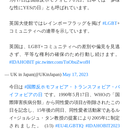
な性にYESの日」とも呼ばれています。
英国大使館ではレインボーフラッグを掲げ
#LGBT
+
コミュニティへの連帯を示しています。
英国は、LGBT+コミュニティへの差別や偏見を見逃
さず、平等な権利の確保のため行動し続けます。
#IDAHOBIT
pic.twitter.com/TnObuZwofH
— UK in Japan(@UKinJapan)
May 17, 2023
今日は
#国際反ホモフォビア・トランスフォビア・バ
イフォビアの日
です。1990年5月17日、WHOの「国
際障害疾病分類」から同性愛の項目が削除されたこの
日を記念し、15年後の同日、同性愛者活動家であるル
イ=ジョルジュ・タン教授の提案により2005年に制定
されました。 (1/3)
#EU4LGBTIQ
#IDAHOBIT2023