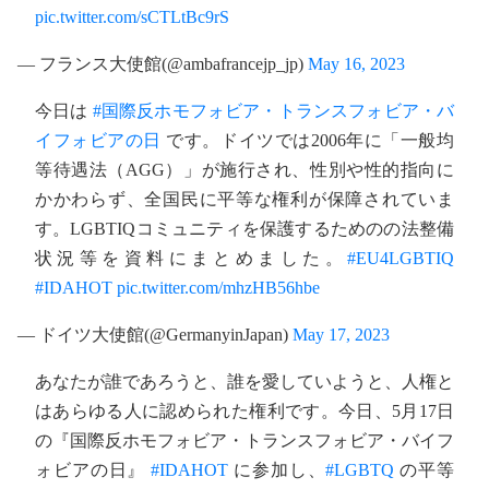
pic.twitter.com/sCTLtBc9rS
— フランス大使館(@ambafrancejp_jp)
May 16, 2023
今日は
#国際反ホモフォビア・トランスフォビア・バ
イフォビアの日
です。ドイツでは2006年に「一般均
等待遇法（AGG）」が施行され、性別や性的指向に
かかわらず、全国民に平等な権利が保障されていま
す。LGBTIQコミュニティを保護するためのの法整備
状況等を資料にまとめました。
#EU4LGBTIQ
#IDAHOT
pic.twitter.com/mhzHB56hbe
— ドイツ大使館(@GermanyinJapan)
May 17, 2023
あなたが誰であろうと、誰を愛していようと、人権と
はあらゆる人に認められた権利です。今日、5月17日
の『国際反ホモフォビア・トランスフォビア・バイフ
ォビアの日』
#IDAHOT
に参加し、
#LGBTQ
の平等