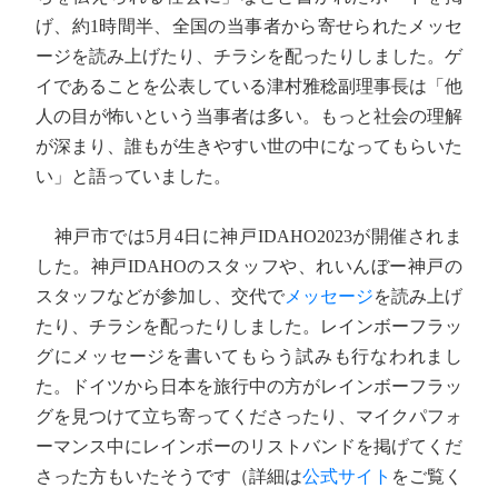
げ、約1時間半、全国の当事者から寄せられたメッセ
ージを読み上げたり、チラシを配ったりしました。ゲ
イであることを公表している津村雅稔副理事長は「他
人の目が怖いという当事者は多い。もっと社会の理解
が深まり、誰もが生きやすい世の中になってもらいた
い」と語っていました。
神戸市では5月4日に神戸IDAHO2023が開催されま
した。神戸IDAHOのスタッフや、れいんぼー神戸の
スタッフなどが参加し、交代で
メッセージ
を読み上げ
たり、チラシを配ったりしました。レインボーフラッ
グにメッセージを書いてもらう試みも行なわれまし
た。ドイツから日本を旅行中の方がレインボーフラッ
グを見つけて立ち寄ってくださったり、マイクパフォ
ーマンス中にレインボーのリストバンドを掲げてくだ
さった方もいたそうです（詳細は
公式サイト
をご覧く