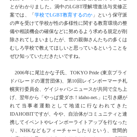
とがわかりました。渦中のLGBT理解増進法与党修正
案では、「
学校でLGBT教育するのか
」という保守派
の声を受けて学校が性の多様性に関する教育環境の整
備や相談機会の確保などに努めるよう求める規定が削
除されてしまいましたが、世の親御さんたちの多くは
むしろ学校で教えてほしいと思っているということを
ぜひ知っていただきたいですね。
2006年に尾辻かな子氏、TOKYO Pride (東京プライ
ドパレードの運営団体)、第10回レインボーマーチ札
幌実行委員会、ゲイジャパンニュースが共同で立ち上
げ、翌年から「やっぱ愛ダホ！idaho-net.」に引き継が
れて当事者運動として地道に行なわれてきた
IDAHOBITですが、今や、自治体がコミュニティと連
携してイベントやレインボーライトアップを行なった
り、NHKなどもフィーチャーしたりという、世間的