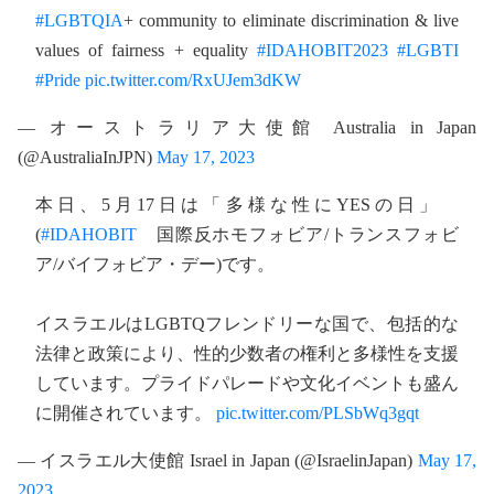
#LGBTQIA
+ community to eliminate discrimination & live
values of fairness + equality
#IDAHOBIT2023
#LGBTI
#Pride
pic.twitter.com/RxUJem3dKW
— オーストラリア大使館 Australia in Japan
(@AustraliaInJPN)
May 17, 2023
本日、5月17日は「多様な性にYESの日」
(
#IDAHOBIT
国際反ホモフォビア/トランスフォビ
ア/バイフォビア・デー)です。
イスラエルはLGBTQフレンドリーな国で、包括的な
法律と政策により、性的少数者の権利と多様性を支援
しています。プライドパレードや文化イベントも盛ん
に開催されています。
pic.twitter.com/PLSbWq3gqt
— イスラエル大使館 Israel in Japan (@IsraelinJapan)
May 17,
2023