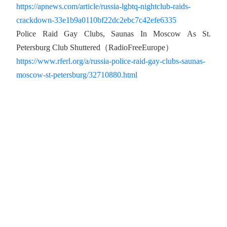
https://apnews.com/article/russia-lgbtq-nightclub-raids-
crackdown-33e1b9a0110bf22dc2ebc7c42efe6335
Police Raid Gay Clubs, Saunas In Moscow As St.
Petersburg Club Shuttered（RadioFreeEurope）
https://www.rferl.org/a/russia-police-raid-gay-clubs-saunas-
moscow-st-petersburg/32710880.html