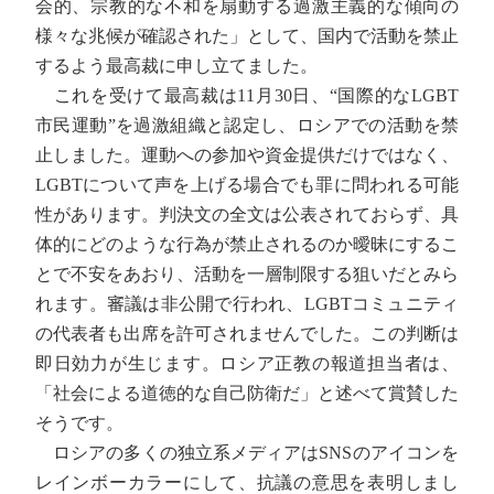
会的、宗教的な不和を扇動する過激主義的な傾向の
様々な兆候が確認された」として、国内で活動を禁止
するよう最高裁に申し立てました。
これを受けて最高裁は11月30日、“国際的なLGBT
市民運動”を過激組織と認定し、ロシアでの活動を禁
止しました。運動への参加や資金提供だけではなく、
LGBTについて声を上げる場合でも罪に問われる可能
性があります。判決文の全文は公表されておらず、具
体的にどのような行為が禁止されるのか曖昧にするこ
とで不安をあおり、活動を一層制限する狙いだとみら
れます。審議は非公開で行われ、LGBTコミュニティ
の代表者も出席を許可されませんでした。この判断は
即日効力が生じます。ロシア正教の報道担当者は、
「社会による道徳的な自己防衛だ」と述べて賞賛した
そうです。
ロシアの多くの独立系メディアはSNSのアイコンを
レインボーカラーにして、抗議の意思を表明しまし