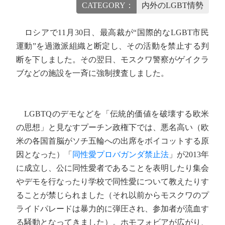
CATEGORY：
内外のLGBT情勢
ロシアで11月30日、最高裁が“国際的なLGBT市民
運動”を過激派組織と断定し、その活動を禁止する判
断を下しました。その翌日、モスクワ警察がゲイクラ
ブなどの施設を一斉に強制捜査しました。
LGBTQのデモなどを「伝統的価値を破壊する欧米
の思想」と見なすプーチン政権下では、悪名高い（欧
米の各国首脳がソチ五輪への出席をボイコットする原
因となった）「
同性愛プロバガンダ禁止法
」が2013年
に成立し、公に同性愛者であることを表明したり集会
やデモを行なったり学校で同性愛について教えたりす
ることが禁じられました（それ以前からモスクワのプ
ライドパレードは暴力的に弾圧され、参加者が流血す
る騒動となってきました）。ホモフォビアが広がり、