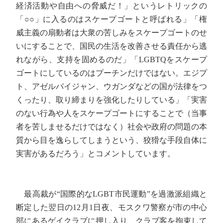
経済活動や自由への脅威だ！」というレトリックの
「○○」に入るのはスケープゴートと呼ばれる」「権
威主義の扇動者は大衆の苦しみをスケープゴートのせ
いにすることで、国民の生活を改善させる責任から逃
れながら、支持を固めるのだ」「LGBTQをスケープ
ゴートにしているのはプーチンだけではない。エジプ
ト、アゼルバイジャン、ウガンダなどの国が法律をつ
くったり、取り締まりを強化したりしている」「実害
のない行為や人をスケープゴートにすることで（当事
者を苦しませるだけではなく）社会や政府の問題の本
質から目を逸らしてしまうという、狡猾な手段自体に
実害があるだろう」とコメントしています。
最高裁が“国際的なLGBT市民運動”を過激派組織と
断定した翌日の12月1日夜、モスクワ警察が市の中心
部にあるゲイクラブに押し入り、クラブ客を拘束して