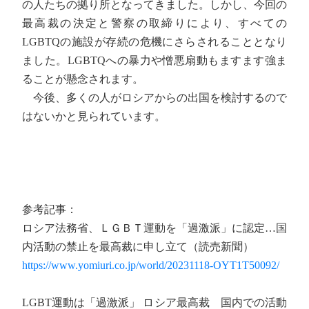
の人たちの拠り所となってきました。しかし、今回の
最高裁の決定と警察の取締りにより、すべての
LGBTQの施設が存続の危機にさらされることとなり
ました。LGBTQへの暴力や憎悪扇動もますます強ま
ることが懸念されます。
今後、多くの人がロシアからの出国を検討するので
はないかと見られています。
参考記事：
ロシア法務省、ＬＧＢＴ運動を「過激派」に認定…国
内活動の禁止を最高裁に申し立て（読売新聞）
https://www.yomiuri.co.jp/world/20231118-OYT1T50092/
LGBT運動は「過激派」 ロシア最高裁 国内での活動