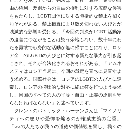
たことを示している。判決は、結社、表現、集会の自
由の権利、差別からの自由の権利に対する広範な侵害
をもたらし、LGBTI団体に対する包括的な禁止を招く
おそれがある。禁止措置により数え切れない人びとが
壊滅的な影響を受ける」「今回の判決がLGBTI活動家
の迫害につながることは疑う余地もない。数十年にわ
たる勇敢で献身的な活動が無に帰すことになり、ロシ
ア全土のLGBTIの人びとに対する新たな暴力が引き起
こされ、それが合法化されるおそれがある」「アムネ
スティはロシア当局に、今回の裁定を直ちに見直すよ
う求める。国際社会は、ロシアのLGBTIの人びとに連
帯し、ロシアの抑圧的な対応に終止符を打つよう要求
し、同国のすべての人の平等・自由・正義の原則を守
らなければならない」と述べています。
タレントのパトリック・ハーランさんは「マイノリ
ティへの怒りや恐怖を煽るのが権威主義の定番。
「○○の人たちが我々の道徳や価値観を冒し、我々の