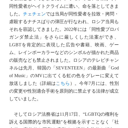
同性愛者がヘイトクライムに遭い、命を落としてきま
した。
チェチェン
では当局が同性愛者を拉致・拷問・
虐殺するナチスばりの弾圧が行なわれ、ロシア当局も
それを容認してきました。2022年には「同性愛プロバ
ガンダ禁止法」をさらに厳しくした法案ができ、
LGBTを肯定的に表現した広告や書籍、映画、ゲー
ム、レインボーカラーなどのシンボルが描かれた商品
の販売なども禁止されました。ロシアのテレビチャン
ネルは先月、韓国の「SEVENTEEN」の最新曲「God
of Music」のMVに出てくる虹の色をグレーに変えて
放送しました（詳細は
こちら
）。今年7月には、性別
の変更や性別適合手術を原則的に禁止する法律が成立
していました。
そしてロシア法務省は11月17日、“LGBTQの権利を
訴える国際的な市民運動”を根拠を示すことなく「社