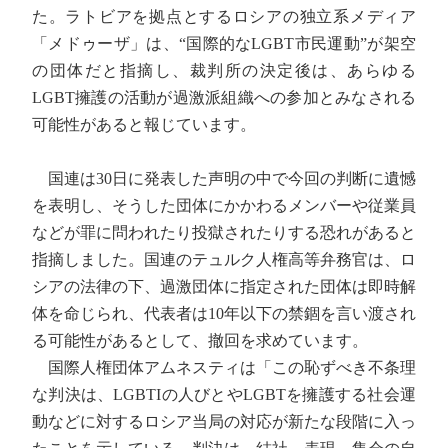
た。ラトビアを拠点とするロシアの独立系メディア
「メドゥーザ」は、“国際的なLGBT市民運動”が架空
の団体だと指摘し、裁判所の決定後は、あらゆる
LGBT擁護の活動が過激派組織への参加とみなされる
可能性があると報じています。
国連は30日に発表した声明の中で今回の判断に遺憾
を表明し、そうした団体にかかわるメンバーや従業員
などが罪に問われたり投獄されたりする恐れがあると
指摘しました。国連のテュルク人権高等弁務官は、ロ
シアの法律の下、過激団体に指定された団体は即時解
体を命じられ、代表者は10年以下の禁錮を言い渡され
る可能性があるとして、撤回を求めています。
国際人権団体アムネスティは「この恥ずべき不条理
な判決は、LGBTIの人びとやLGBTを擁護する社会運
動などに対するロシア当局の対応が新たな段階に入っ