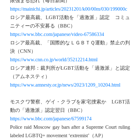
限強まる恐れ（毎日新聞）
https://mainichi.jp/articles/20231201/k00/00m/030/199000c
ロシア最高裁、LGBT活動を「過激派」認定 コミュ
ニティーの不安募る（BBC）
https://www.bbc.com/japanese/video-67586334
ロシア最高裁、「国際的なＬＧＢＴＱ運動」禁止の判
決（CNN）
https://www.cnn.co.jp/world/35212214.html
ロシア連邦：裁判所がLGBT活動を「過激派」と認定
（アムネスティ）
https://www.amnesty.or.jp/news/2023/1209_10204.html
モスクワ警察、ゲイ・クラブを家宅捜索か LGBT活
動の「過激派」認定翌日（BBC）
https://www.bbc.com/japanese/67599174
Police raid Moscow gay bars after a Supreme Court ruling
labeled LGBTQ+ movement ‘extremist’（AP）