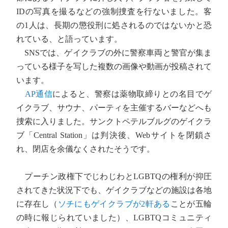
IDの写真を撮るなどの強制捜査を行ないました。客
の1人は、長期の懲役刑に処されるのではないかと恐
れている、と語っています。
SNSでは、ゲイクラブの外に警察車両と警官が集ま
っている様子を写した複数の画像や動画が投稿されて
います。
AP通信
によると、警察は薬物取締りとの名目でゲ
イクラブ、サウナ、パーティを主催するバーなどへも
捜索に入りました。サンクトペテルブルグのゲイクラ
ブ「Central Station」は判決後、Webサイトを閉鎖さ
れ、閉店を余儀なくされたそうです。
プーチン政権下でじわじわとLGBTQの権利が抑圧
されてきた状況下でも、ゲイクラブなどの施設は各地
に存在し（
ソチにもゲイクラブが2軒ある
ことが五輪
の時に報じられていました）、LGBTQコミュニティ