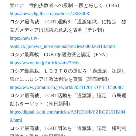
禁止に 性的少数者への規制 一段と厳しく（TBS）
https://newsdig.tbs.co.jp/articles/-/868308
ロシア最高裁 LGBT運動を「過激組織」に指定 独
立系メディアは抗議の意思を表明（テレ朝）
https://news.tv-
asahi.co.jp/news_international/articles/000326410.html
ロシア最高裁 LGBTを過激派と認定（FNN）
https://www.fnn.jp/articles/-/623556
ロシア最高裁、ＬＧＢＴＱの運動を「過激派」認定し
禁止に…ロシア正教は判決を賞賛（読売新聞）
https://www.yomiuri.co.jp/world/20231201-OYT1T50086/
ロシア最高裁、LGBT活動を「過激派」認定 市民運
動もターゲット（朝日新聞）
https://digital.asahi.com/articles/ASRD10BYZRCZUHBI04
9.html
ロシア最高裁、LGBT団体を「過激派」認定 権利制