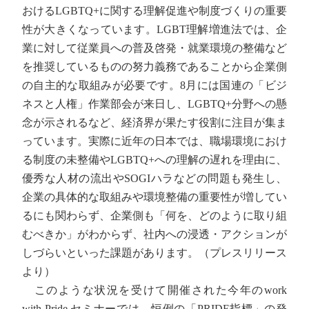
おけるLGBTQ+に関する理解促進や制度づくりの重要
性が大きくなっています。LGBT理解増進法では、企
業に対して従業員への普及啓発・就業環境の整備など
を推奨しているものの努力義務であることから企業側
の自主的な取組みが必要です。8月には国連の「ビジ
ネスと人権」作業部会が来日し、LGBTQ+分野への懸
念が示されるなど、経済界が果たす役割に注目が集ま
っています。実際に近年の日本では、職場環境におけ
る制度の未整備やLGBTQ+への理解の遅れを理由に、
優秀な人材の流出やSOGIハラなどの問題も発生し、
企業の具体的な取組みや環境整備の重要性が増してい
るにも関わらず、企業側も「何を、どのように取り組
むべきか」がわからず、社内への浸透・アクションが
しづらいといった課題があります。（プレスリリース
より）
このような状況を受けて開催された今年のwork
with Pride セミナーでは、恒例の「PRIDE指標」の発