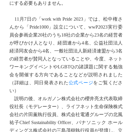
にする必要もありません。
11月7日の「work with Pride 2023」では、松中権さ
んから「Pride1000」設立について、wwP2023実行委
員会参画企業20社のうち18社の企業から23名の経営者
が呼びかけ人となり、経団連から4名、公益社団法人
経済同友会から4名、一般社団法人新経済連盟から3名
の経営者が賛同人となっていることや、今度、ネット
ワーキングイベントやLGBTQの諸課題に関する勉強
会を開催する方向であることなどが説明されました
（詳細は、同日発表された
公式ページ
をご覧くださ
い）
説明の後、オルガノン株式会社の櫻井亮太代表取締
役社長（モデレーター）、ライフネット生命保険株式
会社の片田薫執行役員、株式会社電通グループの北風
祐子Chief Sustainability Officer、パナソニック ホール
ディングス株式会社の三島茂樹執行役員が登壇し、立