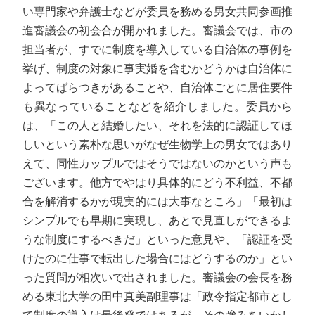
い専門家や弁護士などが委員を務める男女共同参画推
進審議会の初会合が開かれました。審議会では、市の
担当者が、すでに制度を導入している自治体の事例を
挙げ、制度の対象に事実婚を含むかどうかは自治体に
よってばらつきがあることや、自治体ごとに居住要件
も異なっていることなどを紹介しました。委員から
は、「この人と結婚したい、それを法的に認証してほ
しいという素朴な思いがなぜ生物学上の男女ではあり
えて、同性カップルではそうではないのかという声も
ございます。他方でやはり具体的にどう不利益、不都
合を解消するかが現実的には大事なところ」「最初は
シンプルでも早期に実現し、あとで見直しができるよ
うな制度にするべきだ」といった意見や、「認証を受
けたのに仕事で転出した場合にはどうするのか」とい
った質問が相次いで出されました。審議会の会長を務
める東北大学の田中真美副理事は「政令指定都市とし