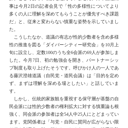
事は今月2日の記者会見で「性の多様性についてより
多くの人に理解を深めてもらうことが優先すべき課題
だ」と、従来と変わらない慎重な姿勢を示していまし
た。
こうしたなか、道議の有志が性的少数者を含め多様
性の推進を図る「ダイバーシティー研究会」を10月上
旬に設立し、定数100のうち全6会派の69人が参加しま
した。今月7日、初の勉強会を開き、パートナーシッ
プ制度も取り上げたそうです。呼びかけ人の一人であ
る藤沢澄雄道議（自民党・道民会議）は「目的を定め
ず、まずは理解を深める場としたい」と話していま
す。
しかし、伝統的家族観を重視する保守層が基盤の自
民会派には性的少数者の権利拡大に対する慎重論も根
強く、同会派の参加者は全54人中25人にとどまってい
ます。党関係者は「与党・自民に賛同が広がらない限