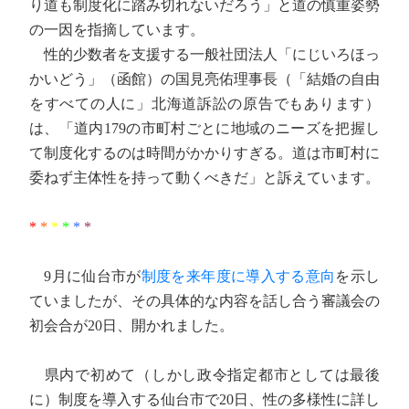
り道も制度化に踏み切れないだろう」と道の慎重姿勢
の一因を指摘しています。
性的少数者を支援する一般社団法人「にじいろほっ
かいどう」（函館）の国見亮佑理事長（「結婚の自由
をすべての人に」北海道訴訟の原告でもあります）
は、「道内179の市町村ごとに地域のニーズを把握し
て制度化するのは時間がかかりすぎる。道は市町村に
委ねず主体性を持って動くべきだ」と訴えています。
*
*
*
*
*
*
9月に仙台市が
制度を来年度に導入する意向
を示し
ていましたが、その具体的な内容を話し合う審議会の
初会合が20日、開かれました。
県内で初めて（しかし政令指定都市としては最後
に）制度を導入する仙台市で20日、性の多様性に詳し