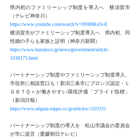
県内初のファミリーシップ制度を導入へ 横須賀市
（テレビ神奈川）
https://www.youtube.com/watch?v=9S9l9Ru5t-8
横須賀市がファミリーシップ制度導入へ 県内初、同
性婚の子らも家族と証明（神奈川新聞）
https://www.kanaloco.jp/news/government/article-
1038175.html
パートナーシップ制度やファミリーシップ制度導入、
市役所に相談窓口も！新潟三条市にブロンズ認定・Ｌ
ＧＢＴＱ＋が働きやすい環境評価「プライド指標」
（新潟日報）
https://www.niigata-nippo.co.jp/articles/-/319331
パートナーシップ制度の導入を 松山市議会の委員会
が市に提言（愛媛朝日テレビ）