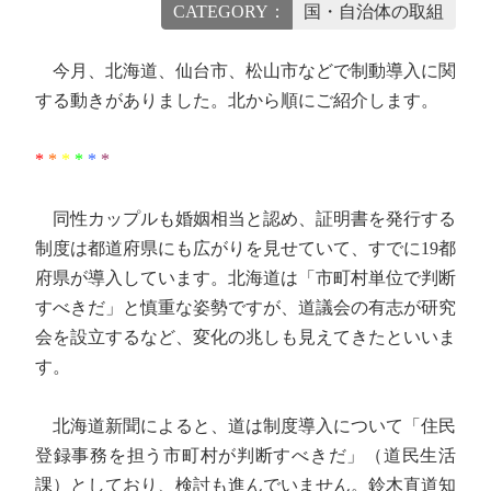
CATEGORY：
国・自治体の取組
今月、北海道、仙台市、松山市などで制動導入に関
する動きがありました。北から順にご紹介します。
*
*
*
*
*
*
同性カップルも婚姻相当と認め、証明書を発行する
制度は都道府県にも広がりを見せていて、すでに19都
府県が導入しています。北海道は「市町村単位で判断
すべきだ」と慎重な姿勢ですが、道議会の有志が研究
会を設立するなど、変化の兆しも見えてきたといいま
す。
北海道新聞によると、道は制度導入について「住民
登録事務を担う市町村が判断すべきだ」（道民生活
課）としており、検討も進んでいません。鈴木直道知