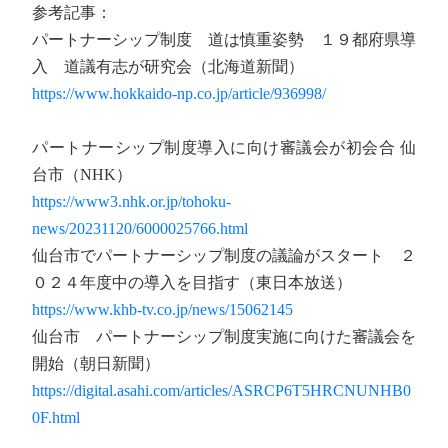
参考記事：
パートナーシップ制度 道は慎重姿勢 １９都府県導
入 道議有志が研究会（北海道新聞）
https://www.hokkaido-np.co.jp/article/936998/
パートナーシップ制度導入に向け審議会が初会合 仙
台市（NHK）
https://www3.nhk.or.jp/tohoku-
news/20231120/6000025766.html
仙台市でパートナーシップ制度の議論がスタート ２
０２４年度中の導入を目指す（東日本放送）
https://www.khb-tv.co.jp/news/15062145
仙台市 パートナーシップ制度実施に向けた審議会を
開始（朝日新聞）
https://digital.asahi.com/articles/ASRCP6T5HRCNUNHB0
0F.html