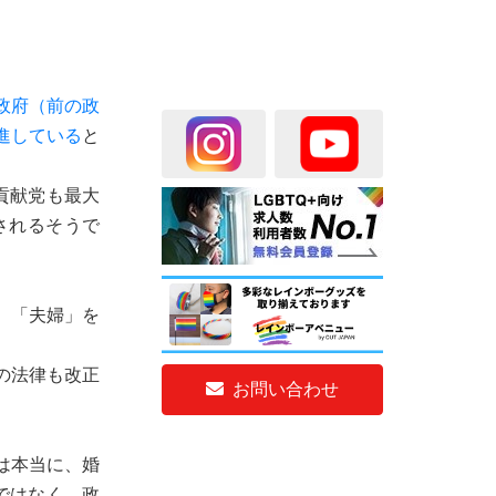
政府（前の政
進している
と
貢献党も最大
されるそうで
、「夫婦」を
の法律も改正
お問い合わせ
は本当に、婚
ではなく、政