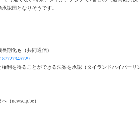
婚承認国となりそうです。
議長期化も（共同通信）
0187727945729
と権利を得ることができる法案を承認（タイランドハイパーリ
ewscip.be）