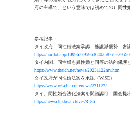
府の主導で、という意味では初めての）同性
参考記事：
タイ政府、同性婚法案承認 擁護派優勢、審
https://nordot.app/1099677959636402587?c=3955
タイ内閣、同性婚も異性婚と同等の法的保護
https://www.thaich.net/news/20231122mv.htm
タイ政府が同性婚法案を承認（WiSE）
https://www.wisebk.com/news/231122/
タイ、同性婚合法化法案を閣議認可 国会提出へ（n
https://newsclip.be/archives/8186