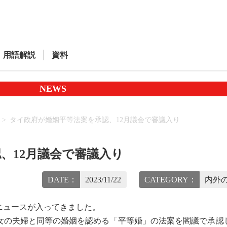
用語解説
資料
NEWS
タイ政府が婚姻平等法案を承認、12月議会で審議入り
、12月議会で審議入り
DATE：
2023/11/22
CATEGORY：
内外の
ニュースが入ってきました。
男女の夫婦と同等の婚姻を認める「平等婚」の法案を閣議で承認