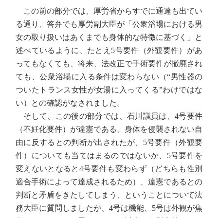
この前の部分では、厚労省からすでに通達も出てい
る通り、答弁でも厚労副大臣が「公衆浴場における男
女の取り扱いはあくまでも身体的な特徴に基づく」と
述べているように、たとえ5号要件（外観要件）があ
ってもなくても、将来、法改正で手術要件が撤廃され
ても、公衆浴場に入る条件は変わらない（“男性器の
ついたトランス女性が女湯に入ってくる”わけではな
い）との確認がなされました。
そして、この後の部分では、石川議員は、4号要件
（不妊化要件）が違憲である、身体を侵襲されない自
由に反するとの判断が出されたが、5号要件（外観要
件）についても当てはまるのではないか、5号要件を
変えないとなると4号要件も変わらず（どちらも性別
適合手術によって達成されるため）、違憲であるとの
判断と矛盾をきたしてしまう、ということについて法
務大臣に質問しましたが、4号は機能、5号は外観が焦