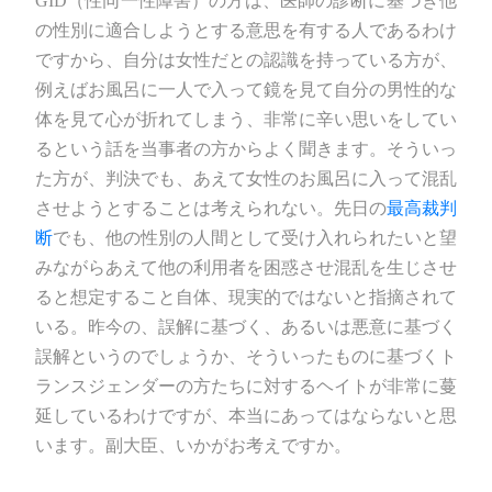
GID（性同一性障害）の方は、医師の診断に基づき他
の性別に適合しようとする意思を有する人であるわけ
ですから、自分は女性だとの認識を持っている方が、
例えばお風呂に一人で入って鏡を見て自分の男性的な
体を見て心が折れてしまう、非常に辛い思いをしてい
るという話を当事者の方からよく聞きます。そういっ
た方が、判決でも、あえて女性のお風呂に入って混乱
させようとすることは考えられない。先日の
最高裁判
断
でも、他の性別の人間として受け入れられたいと望
みながらあえて他の利用者を困惑させ混乱を生じさせ
ると想定すること自体、現実的ではないと指摘されて
いる。昨今の、誤解に基づく、あるいは悪意に基づく
誤解というのでしょうか、そういったものに基づくト
ランスジェンダーの方たちに対するヘイトが非常に蔓
延しているわけですが、本当にあってはならないと思
います。副大臣、いかがお考えですか。