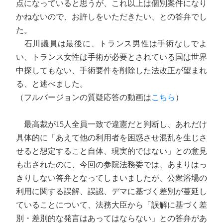
点になっていると思うが、これ以上は個別案件になり
かねないので、お許しをいただきたい、との答弁でし
た。
石川議員は最後に、トランス男性は手術なしでよ
い、トランス女性は手術が必要とされている国は世界
中探してもない、手術要件を削除した法改正が望まれ
る、と述べました。
（フルバージョンの質疑応答の動画は
こちら
）
最高裁が15人全員一致で違憲だと判断し、あれだけ
具体的に「あえて他の利用者を困惑させ混乱を生じさ
せると想定すること自体、現実的ではない」との意見
も出されたのに、今回の参院法務委では、あまりはっ
きりしない答弁となってしまいましたが、公衆浴場の
利用に関する誤解、誤認、デマに基づく差別が蔓延し
ていることについて、法務大臣から「誤解に基づく差
別・差別的な発言はあってはならない」との答弁があ