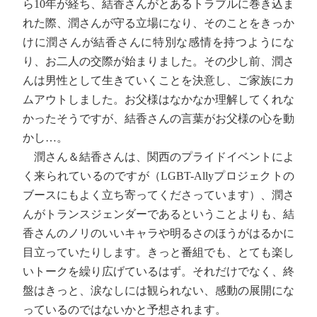
ら10年が経ち、結香さんがとあるトラブルに巻き込ま
れた際、潤さんが守る立場になり、そのことをきっか
けに潤さんが結香さんに特別な感情を持つようにな
り、お二人の交際が始まりました。その少し前、潤さ
んは男性として生きていくことを決意し、ご家族にカ
ムアウトしました。お父様はなかなか理解してくれな
かったそうですが、結香さんの言葉がお父様の心を動
かし…。
潤さん＆結香さんは、関西のプライドイベントによ
く来られているのですが（LGBT-Allyプロジェクトの
ブースにもよく立ち寄ってくださっています）、潤さ
んがトランスジェンダーであるということよりも、結
香さんのノリのいいキャラや明るさのほうがはるかに
目立っていたりします。きっと番組でも、とても楽し
いトークを繰り広げているはず。それだけでなく、終
盤はきっと、涙なしには観られない、感動の展開にな
っているのではないかと予想されます。