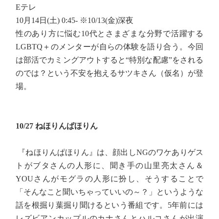
Eテレ
10月14日(土) 0:45- ※10/13(金)深夜
性のあり方に悩む10代とさまざまな分野で活躍する
LGBTQ＋のメンターが自らの体験を語り合う。今回
は部活でカミングアウトすると“特別な配慮”をされる
のでは？という不安を抱えるサツキさん（仮名）が登
場。
10/27 ねほりんぱほりん
『ねほりんぱほりん』は、顔出しNGのワケありゲス
トがブタさんの人形に、聞き手の山里亮太さん＆
YOUさんがモグラの人形に扮し、そうすることで
「そんなこと聞いちゃっていいの～？」というような
話を根掘り葉掘り聞けるという番組です。5年前には
レズビアンカップルのカナさんとハルコさんが出演