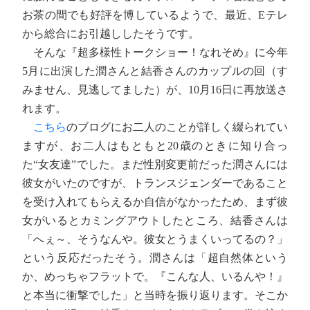
お茶の間でも好評を博しているようで、最近、Eテレ
から総合にお引越ししたそうです。
そんな『超多様性トークショー！なれそめ』に今年
5月に出演した潤さんと結香さんのカップルの回（す
みません、見逃してました）が、10月16日に再放送さ
れます。
こちら
のブログにお二人のことが詳しく綴られてい
ますが、お二人はもともと20歳のときに知り合っ
た“女友達”でした。まだ性別変更前だった潤さんには
彼女がいたのですが、トランスジェンダーであること
を受け入れてもらえるか自信がなかったため、まず彼
女がいるとカミングアウトしたところ、結香さんは
「へぇ～、そうなんや。彼女とうまくいってるの？」
という反応だったそう。潤さんは「超自然体という
か、めっちゃフラットで。『こんな人、いるんや！』
と本当に衝撃でした」と当時を振り返ります。そこか