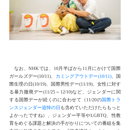
なお、NHKでは、10月半ばから11月にかけて国際
ガールズデー(10/11)、
カミングアウトデー(10/11)
、国
際生理の日(10/19)、国際男性デー(11/19)、女性に対す
る暴力撤廃デー(11/25～12/10)など、ジェンダーに関
する国際デーが続くのに合わせて（11/20の
国際トラ
ンスジェンダー追悼の日
も含めていただけたらもっと
よかったですね）、ジェンダー平等やLGBTQ、性教
育をめぐる課題と解決の手がかりについての番組を集