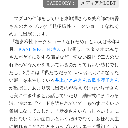
CATEGORY：
メディアとLGBT
マグロの仲卸をしている東郷潤さん＆美容師の結香
さんのカップルが『超多様性トークショー！なれそ
め』に出演します。
『超多様性トークショー！なれそめ』といえば今年4
月、
KANE＆KOTFEさん
が出演し、スタジオのみな
さんがゲイに対する偏見など一切ない感じで二人のな
れそめやなんかを聞いているのがとてもいい感じでし
たし、8月には「私たちだって“いいふうふ”になりた
い展」を主催している
井上ひとみさん＆瓜本淳子さん
が出演し、あまり表に出るのが得意ではない淳子さん
も実に生き生きとお話していたり、結婚式にまつわる
涙、涙のエピソードも語られていて、ものすごくいい
番組になってました。『新婚さんいらっしゃい！』に
負けないくらい面白いというだけでなく、多様な人生
に触れることもできるカップルバラエティ番組として