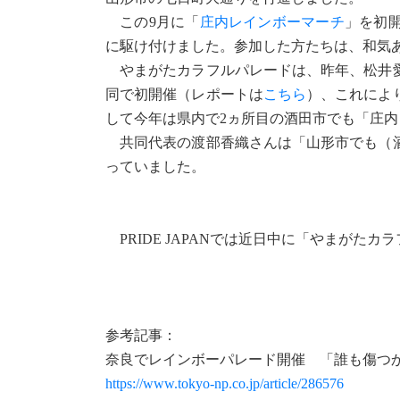
この9月に「
庄内レインボーマーチ
」を初
に駆け付けました。参加した方たちは、和気
やまがたカラフルパレードは、昨年、松井愛
同で初開催（レポートは
こちら
）、これによ
して今年は県内で2ヵ所目の酒田市でも「庄
共同代表の渡部香織さんは「山形市でも（酒
っていました。
PRIDE JAPANでは近日中に「やまがた
参考記事：
奈良でレインボーパレード開催 「誰も傷つ
https://www.tokyo-np.co.jp/article/286576