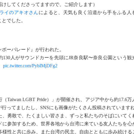
届けしてくださってますので、ご紹介します）
ライのアキオさん
によると、天気も良く沿道から手をふる人
ことでした。
インボーパレード』が行われた。
130人がサウンドカーを先頭にJR奈良駅〜奈良公園という観
。
pic.twitter.com/PybIMjDFg2
iwan LGBT Pride）」が開催され、アジア中から約17.6
行ってましたし、SNSにも画像がたくさん投稿されています
、勇敢で、たくましい皆さま、ずっと私たちのそばにいてく
ドに参加するため、世界各地から台湾に来ている友人たちを心
多様性と共に歩み、また台湾の民主、自由とともに歩み続ける