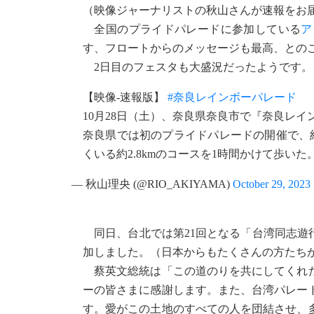
（映像ジャーナリストの秋山さんが速報をお
全国のプライドパレードに参加している
ア
す、フロートからのメッセージも最高、との
2日目のフェスタも大盛況だったようです。
【映像-速報版】
#奈良レインボーパレード
10月28日（土）、奈良県奈良市で『奈良レ
奈良県では初のプライドパレードの開催で、約
くいる約2.8kmのコースを1時間かけて歩いた
— 秋山理央 (@RIO_AKIYAMA)
October 29, 2023
同日、台北では第21回となる「台湾同志遊行（Ta
加しました。（日本からもたくさんの方たちが
蔡英文総統は「この道のりを共にしてくれた
ーの皆さまに感謝します。また、台湾パレー
す。愛がこの土地のすべての人を団結させ、