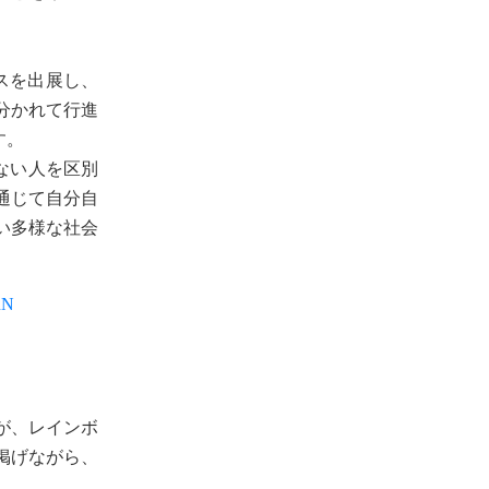
スを出展し、
分かれて行進
す。
ない人を区別
通じて自分自
い多様な社会
uN
が、レインボ
掲げながら、