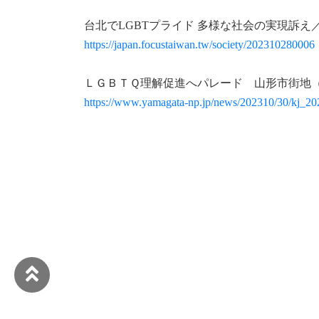
台北でLGBTプライド 多様な社会の実現訴
https://japan.focustaiwan.tw/society/202310280006
ＬＧＢＴＱ理解促進へパレード 山形市街地
https://www.yamagata-np.jp/news/202310/30/kj_2