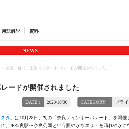
用語解説
資料
NEWS
奈良・台北・山形でプライドパレードが開催されました
パレードが開催されました
DATE：
2023/10/30
CATEGORY：
プライ
ェスタ
」は10月28日、初の「奈良レインボーパレード」を開催
され、JR奈良駅〜奈良公園という賑やかなエリアを晴れやかに