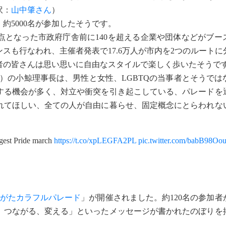
訳：
山中肇さん
）
5000名が参加したそうです。
点となった市政府庁舎前に140を超える企業や団体などがブー
スも行なわれ、主催者発表で17.6万人が市内を2つのルートに
者の皆さんは思い思いに自由なスタイルで楽しく歩いたそうで
）の小鯨理事長は、男性と女性、LGBTQの当事者とそうでは
する機会が多く、対立や衝突を引き起こしている、パレードを
れてほしい、全ての人が自由に暮らせ、固定概念にとらわれな
argest Pride march
https://t.co/xpLEGFA2PL
pic.twitter.com/babB98Oo
がたカラフルパレード
」が開催されました。約120名の参加者
、つながる、変える」といったメッセージが書かれたのぼりを