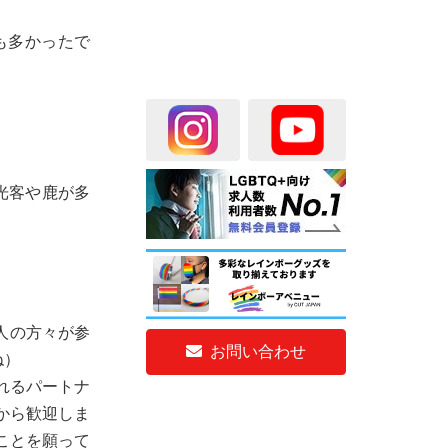
も多かったで
光客や鹿が多
万人の方々が参
お問い合わせ
ね）
れるパートナ
から歓迎しま
ことを願って