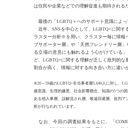
は住民や企業などでの理解促進も期待される
最後の「LGBTQ＋へのサポート意識によ
近年、SNSを中心として、LGBTQ+に関
ラスター分析※を用い、クラスター毎に情報
ブサポーター層」や「天然フレンドリー層」な
る立場の意見にも触れるよう心がけている」
ど、LGBTQ+に関する理解が乏しく批判的
割合が高く、情報に対する向き合い方に違い
※20～59歳のLGBTQ+非当事者層5,640人に
慮意識、生理的嫌悪、社会影響懸念、知識の5つの
ある他人事層、誤解流され層、敬遠回避層、批判ア
析が行なわれています。
なお、今回の調査結果をもとに、「COMING