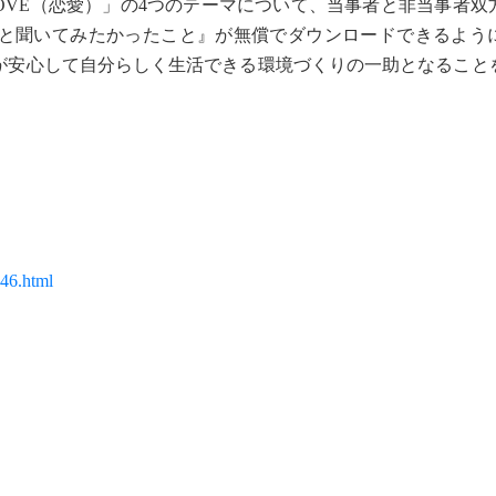
」「LOVE（恋愛）」の4つのテーマについて、当事者と非当事者
と聞いてみたかったこと』が無償でダウンロードできるよう
+が安心して自分らしく生活できる環境づくりの一助となること
046.html