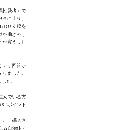
異性愛者）で
9％に上り、
BTQ+支援を
員が働きやす
とが窺えまし
という回答が
わかりました。
ました。
住んでいる方
.5ポイント
た。「導入さ
ある自治体で