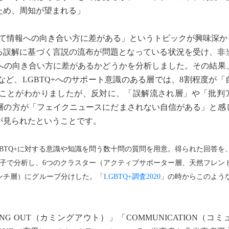
ため、周知が望まれる」
って情報への向き合い方に差がある」というトピックが興味深か
する誤解に基づく言説の流布が問題となっている状況を受け、非
への向き合い方に差があるかどうかを分析しました。その結果
ど、LGBTQ+へのサポート意識のある層では、8割程度が「
ことがわかりましたが、反対に、「誤解流され層」や「批判
な層の方が「フェイクニュースにだまされない自信がある」と感
が見られたということです。
対し、LGBTQ+に対する意識や知識を問う数十問の質問を用意。得られた回答
因子で分析し、6つのクラスター（アクティブサポーター層、天然フレン
ンチ層）にグループ分けした。「
LGBTQ+調査2020
」の時からこのよう
 OUT（カミングアウト）」「COMMUNICATION（コ