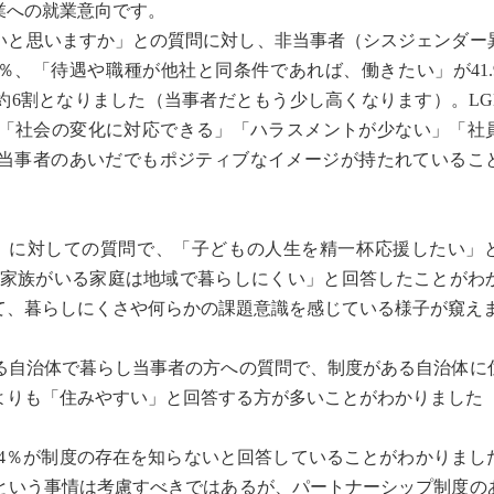
業への就業意向です。
たいと思いますか」との質問に対し、非当事者（シスジェンダー
6％、「待遇や職種が他社と同条件であれば、働きたい」が41.
約6割となりました（当事者だともう少し高くなります）。LG
「社会の変化に対応できる」「ハラスメントが少ない」「社
、非当事者のあいだでもポジティブなイメージが持たれているこ
3名）に対しての質問で、「子どもの人生を精一杯応援したい」
Q+の家族がいる家庭は地域で暮らしにくい」と回答したことが
いて、暮らしにくさや何らかの課題意識を感じている様子が窺え
自治体で暮らし当事者の方への質問で、制度がある自治体に
りも「住みやすい」と回答する方が多いことがわかりました（8
.4％が制度の存在を知らないと回答していることがわかりまし
という事情は考慮すべきではあるが、パートナーシップ制度の