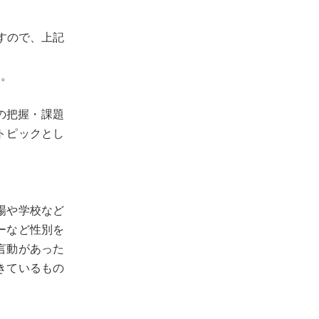
すので、上記
た。
の把握・課題
トピックとし
場や学校など
ーなど性別を
言動があった
てきているもの