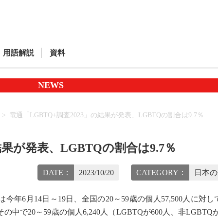
用語解説
資料
NEWS
電通「LGBTQ+調査2023」の結果が発表、LGBTQの割合は9.7％
結果が発表、LGBTQの割合は9.7％
DATE：
2023/10/20
CATEGORY：
日本の
スは今年6月14日～19日、全国の20～59歳の個人57,500人に対
0～59歳の個人6,240人（LGBTQが600人、非LGBTQが5