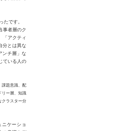
ったです。
当事者層のク
、「アクティ
自分とは異な
アンチ層」な
じている人の
を、課題意識、配
ドリー層、知識
なクラスター分
ミュニケーショ