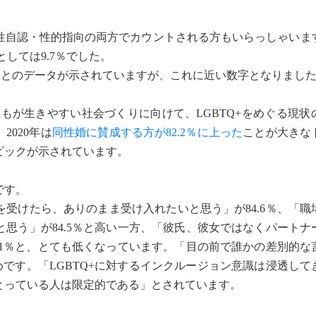
自認・性的指向の両方でカウントされる方もいらっしゃいま
としては9.7％でした。
％
とのデータが示されていますが、これに近い数字となりまし
もが生きやすい社会づくりに向けて、LGBTQ+をめぐる現状
020年は
同性婚に賛成する方が82.2％に上った
ことが大きな
ピックが示されています。
です。
受けたら、ありのまま受け入れたいと思う」が84.6％、「職
思う」が84.5％と高い一方、「彼氏、彼女ではなくパートナ
.1％と、とても低くなっています。「目の前で誰かの差別的な
めです。「LGBTQ+に対するインクルージョン意識は浸透し
とっている人は限定的である」とされています。