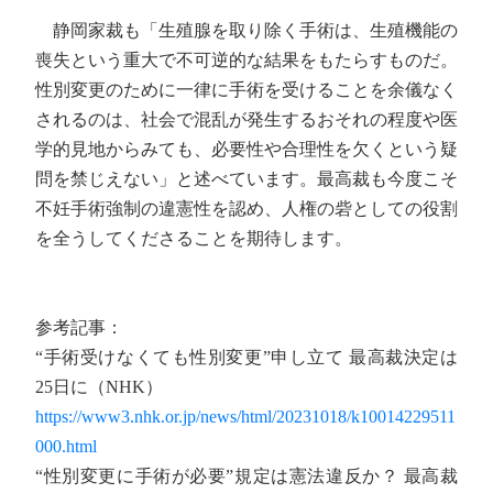
静岡家裁も「生殖腺を取り除く手術は、生殖機能の
喪失という重大で不可逆的な結果をもたらすものだ。
性別変更のために一律に手術を受けることを余儀なく
されるのは、社会で混乱が発生するおそれの程度や医
学的見地からみても、必要性や合理性を欠くという疑
問を禁じえない」と述べています。最高裁も今度こそ
不妊手術強制の違憲性を認め、人権の砦としての役割
を全うしてくださることを期待します。
参考記事：
“手術受けなくても性別変更”申し立て 最高裁決定は
25日に（NHK）
https://www3.nhk.or.jp/news/html/20231018/k10014229511
000.html
“性別変更に手術が必要”規定は憲法違反か？ 最高裁