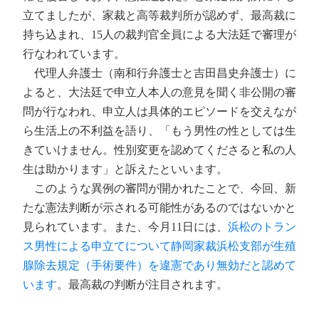
立てましたが、家裁と高等裁判所が認めず、最高裁に
持ち込まれ、15人の裁判官全員による大法廷で審理が
行なわれています。
代理人弁護士（南和行弁護士と吉田昌史弁護士）に
よると、大法廷で申立人本人の意見を聞く非公開の審
問が行なわれ、申立人は具体的エピソードを交えなが
ら生活上の不利益を語り、「もう男性の性としては生
きていけません。性別変更を認めてくださると私の人
生は助かります」と訴えたといいます。
このような異例の審問が開かれたことで、今回、新
たな憲法判断が示される可能性があるのではないかと
見られています。また、今月11日には、
浜松のトラン
ス男性による申立てについて静岡家裁浜松支部が生殖
腺除去規定（手術要件）を違憲であり無効だと認めて
います
。最高裁の判断が注目されます。