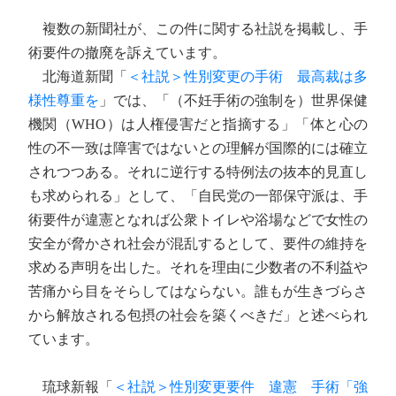
複数の新聞社が、この件に関する社説を掲載し、手
術要件の撤廃を訴えています。
北海道新聞「
＜社説＞性別変更の手術 最高裁は多
様性尊重を
」では、「（不妊手術の強制を）世界保健
機関（WHO）は人権侵害だと指摘する」「体と心の
性の不一致は障害ではないとの理解が国際的には確立
されつつある。それに逆行する特例法の抜本的見直し
も求められる」として、「自民党の一部保守派は、手
術要件が違憲となれば公衆トイレや浴場などで女性の
安全が脅かされ社会が混乱するとして、要件の維持を
求める声明を出した。それを理由に少数者の不利益や
苦痛から目をそらしてはならない。誰もが生きづらさ
から解放される包摂の社会を築くべきだ」と述べられ
ています。
琉球新報「
＜社説＞性別変更要件 違憲 手術「強