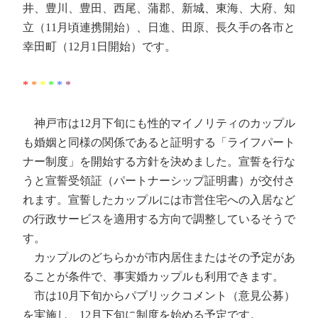
井、豊川、豊田、西尾、蒲郡、新城、東海、大府、知
立（11月頃連携開始）、日進、田原、長久手の各市と
幸田町（12月1日開始）です。
*
*
*
*
*
*
神戸市は12月下旬にも性的マイノリティのカップル
も婚姻と同様の関係であると証明する「ライフパート
ナー制度」を開始する方針を決めました。宣誓を行な
うと宣誓受領証（パートナーシップ証明書）が交付さ
れます。宣誓したカップルには市営住宅への入居など
の行政サービスを適用する方向で調整しているそうで
す。
カップルのどちらかが市内居住またはその予定があ
ることが条件で、事実婚カップルも利用できます。
市は10月下旬からパブリックコメント（意見公募）
を実施し、12月下旬に制度を始める予定です。