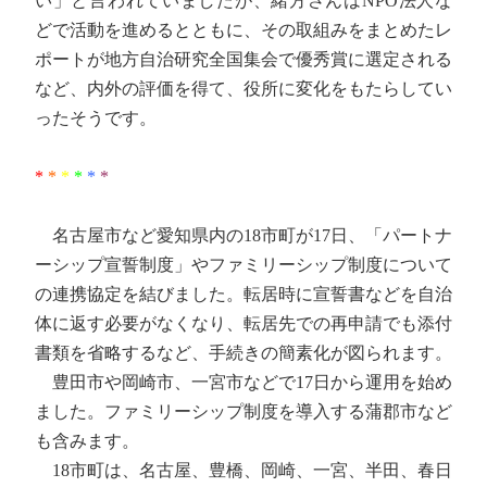
い」と言われていましたが、緒方さんはNPO法人な
どで活動を進めるとともに、その取組みをまとめたレ
ポートが地方自治研究全国集会で優秀賞に選定される
など、内外の評価を得て、役所に変化をもたらしてい
ったそうです。
*
*
*
*
*
*
名古屋市など愛知県内の18市町が17日、「パートナ
ーシップ宣誓制度」やファミリーシップ制度について
の連携協定を結びました。転居時に宣誓書などを自治
体に返す必要がなくなり、転居先での再申請でも添付
書類を省略するなど、手続きの簡素化が図られます。
豊田市や岡崎市、一宮市などで17日から運用を始め
ました。ファミリーシップ制度を導入する蒲郡市など
も含みます。
18市町は、名古屋、豊橋、岡崎、一宮、半田、春日