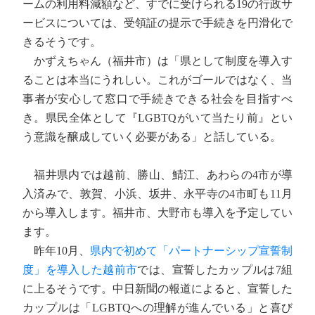
ームの利用料減額など、すでに受けられる19の行政サ
ービスについては、受領証の提示で手続きを円滑化で
きるそうです。
かずえちゃん（福井市）は「県として制度を導入す
ることは本当にうれしい。これがゴールではなく、当
事者が安心して窓口で手続きできる社会を目指すべ
き。県民全体として『LGBTQがいて当たり前』とい
う意識を醸成していく必要がある」と話している。
福井県内では越前、勝山、鯖江、あわらの4市が導
入済みで、敦賀、小浜、坂井、永平寺の4市町も11月
から導入します。福井市、大野市も導入を予定してい
ます。
昨年10月、
県内で初めて「パートナーシップ宣誓制
度」を導入した越前市
では、宣誓したカップルは7組
に上るそうです。中日新聞の報道によると、宣誓した
カップルは「LGBTQへの理解が進んでいる」と喜び