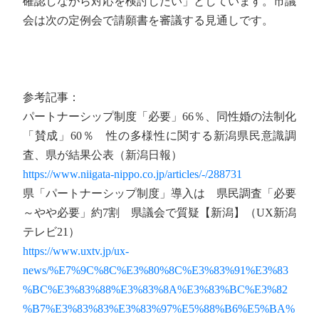
確認しながら対応を検討したい」としています。市議
会は次の定例会で請願書を審議する見通しです。
参考記事：
パートナーシップ制度「必要」66％、同性婚の法制化
「賛成」60％ 性の多様性に関する新潟県民意識調
査、県が結果公表（新潟日報）
https://www.niigata-nippo.co.jp/articles/-/288731
県「パートナーシップ制度」導入は 県民調査「必要
～やや必要」約7割 県議会で質疑【新潟】（UX新潟
テレビ21）
https://www.uxtv.jp/ux-
news/%E7%9C%8C%E3%80%8C%E3%83%91%E3%83
%BC%E3%83%88%E3%83%8A%E3%83%BC%E3%82
%B7%E3%83%83%E3%83%97%E5%88%B6%E5%BA%