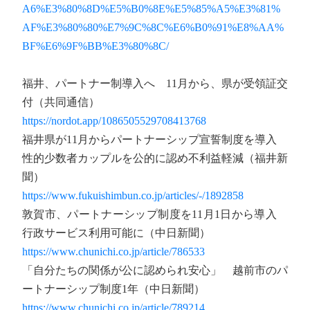
A6%E3%80%8D%E5%B0%8E%E5%85%A5%E3%81%
AF%E3%80%80%E7%9C%8C%E6%B0%91%E8%AA%
BF%E6%9F%BB%E3%80%8C/
福井、パートナー制導入へ 11月から、県が受領証交
付（共同通信）
https://nordot.app/1086505529708413768
福井県が11月からパートナーシップ宣誓制度を導入
性的少数者カップルを公的に認め不利益軽減（福井新
聞）
https://www.fukuishimbun.co.jp/articles/-/1892858
敦賀市、パートナーシップ制度を11月1日から導入
行政サービス利用可能に（中日新聞）
https://www.chunichi.co.jp/article/786533
「自分たちの関係が公に認められ安心」 越前市のパ
ートナーシップ制度1年（中日新聞）
https://www.chunichi.co.jp/article/789214