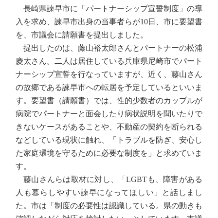
長崎県諫早市に「パートナーシップ宣誓制度」の導
入を求め、諫早市出身の当事者らが10日、市に要望書
を、市議会に請願書を提出しました。
提出したのは、藤山裕太郎さんとパートナーの松浦
慶太さん。二人は居住している兵庫県尼崎市でパート
ナーシップ宣誓を行なっていますが、近く、藤山さん
の故郷である諫早市への転居を予定しているといいま
す。要望書（請願書）では、性的少数者のカップルが
病院でパートナーと面会したり病状説明を聞いたりで
きないケースがあることや、不動産の契約を断られる
などしている現状に触れ、「トラブルを防ぎ、安心し
た家庭環境を守るために必要な制度を」と求めていま
す。
藤山さんらは取材に対し、「LGBTも、障害がある
人も暮らしやすい諫早になってほしい」と話しまし
た。市は「制度の必要性は認識している。県の動きも