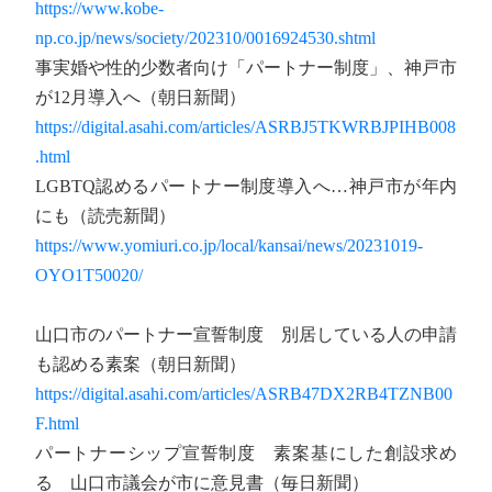
https://www.kobe-
np.co.jp/news/society/202310/0016924530.shtml
事実婚や性的少数者向け「パートナー制度」、神戸市
が12月導入へ（朝日新聞）
https://digital.asahi.com/articles/ASRBJ5TKWRBJPIHB008
.html
LGBTQ認めるパートナー制度導入へ…神戸市が年内
にも（読売新聞）
https://www.yomiuri.co.jp/local/kansai/news/20231019-
OYO1T50020/
山口市のパートナー宣誓制度 別居している人の申請
も認める素案（朝日新聞）
https://digital.asahi.com/articles/ASRB47DX2RB4TZNB00
F.html
パートナーシップ宣誓制度 素案基にした創設求め
る 山口市議会が市に意見書（毎日新聞）