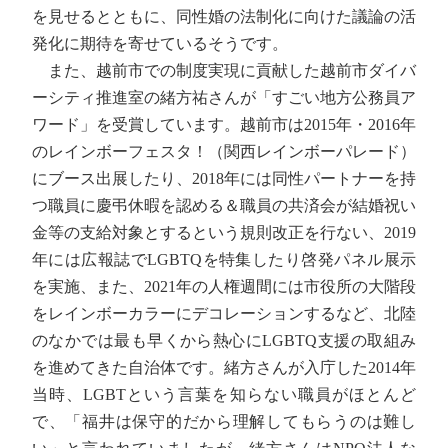
を見せるとともに、同性婚の法制化に向けた議論の活
発化に期待を寄せているそうです。
また、越前市での制度実現に貢献した越前市ダイバ
ーシティ推進室の緒方祐さんが「すごい地方公務員ア
ワード」を受賞しています。越前市は2015年・2016年
のレインボーフェスタ！（関西レインボーパレード）
にブース出展したり、2018年には同性パートナーを持
つ職員に慶弔休暇を認める＆職員の共済会が結婚祝い
金等の支給対象とするという規則改正を行ない、2019
年には広報誌でLGBTQを特集したり啓発パネル展示
を実施、また、2021年の人権週間には市役所の大階段
をレインボーカラーにデコレーションするなど、北陸
のなかでは最も早くから熱心にLGBTQ支援の取組み
を進めてきた自治体です。緒方さんが入庁した2014年
当時、LGBTという言葉を知らない職員がほとんど
で、「福井は保守的だから理解してもらうのは難し