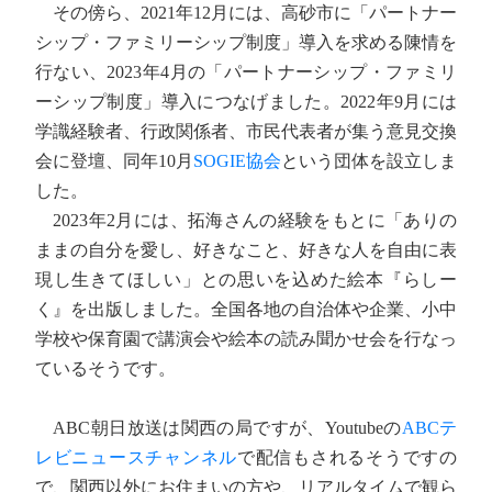
その傍ら、2021年12月には、高砂市に「パートナー
シップ・ファミリーシップ制度」導入を求める陳情を
行ない、2023年4月の「パートナーシップ・ファミリ
ーシップ制度」導入につなげました。2022年9月には
学識経験者、行政関係者、市民代表者が集う意見交換
会に登壇、同年10月
SOGIE協会
という団体を設立しま
した。
2023年2月には、拓海さんの経験をもとに「ありの
ままの自分を愛し、好きなこと、好きな人を自由に表
現し生きてほしい」との思いを込めた絵本『らしー
く』を出版しました。全国各地の自治体や企業、小中
学校や保育園で講演会や絵本の読み聞かせ会を行なっ
ているそうです。
ABC朝日放送は関西の局ですが、Youtubeの
ABCテ
レビニュースチャンネル
で配信もされるそうですの
で、関西以外にお住まいの方や、リアルタイムで観ら