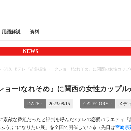
用語解説
資料
NEWS
8/18、Eテレ『超多様性トークショー!なれそめ』に関西の女性カップ
クショー!なれそめ』に関西の女性カップル
DATE：
2023/08/15
CATEGORY：
メディ
に素敵な番組だったと評判を呼んだEテレの恋愛バラエティ『
いふうふ”になりたい展」を全国で開催している（先日は
宮崎県