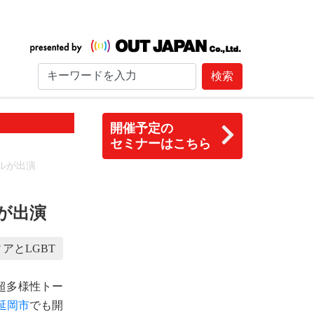
検索
開催予定の
セミナーはこちら
ルが出演
が出演
アとLGBT
超多様性トー
延岡市
でも開