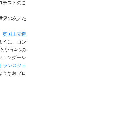
ロテストのこ
世界の友人た
。
英国王立造
ように、ロン
）」という4つの
ジェンダーや
トランスジェ
nは今なおプロ