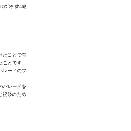
way: by giving
けたことで有
たことです。
パレードのフ
にこのパレードを
と祝祭のため