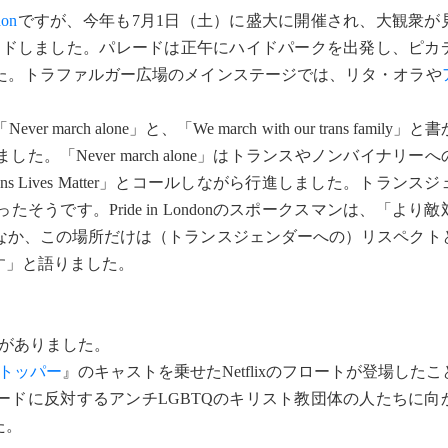
don
ですが、今年も7月1日（土）に盛大に開催され、大観衆が
パレードしました。パレードは正午にハイドパークを出発し、ピカ
た。トラファルガー広場のメインステージでは、リタ・オラや
h alone」と、「We march with our trans family
。「Never march alone」はトランスやノンバイナリー
 Lives Matter」とコールしながら行進しました。トランス
うです。Pride in Londonのスポークスマンは、「より
なか、この場所だけは（トランスジェンダーへの）リスペクト
す」と語りました。
がありました。
トッパー
』のキャストを乗せたNetflixのフロートが登場した
ードに反対するアンチLGBTQのキリスト教団体の人たちに向
た。