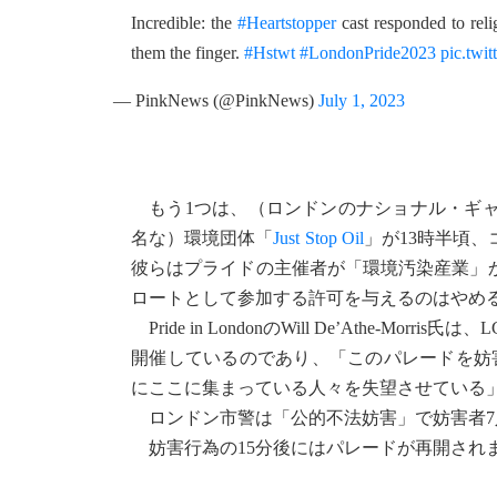
Incredible: the
#Heartstopper
cast responded to relig
them the finger.
#Hstwt
#LondonPride2023
pic.tw
— PinkNews (@PinkNews)
July 1, 2023
もう1つは、（ロンドンのナショナル・ギャ
名な）環境団体「
Just Stop Oil
」が13時半頃
彼らはプライドの主催者が「環境汚染産業」
ロートとして参加する許可を与えるのはやめ
Pride in LondonのWill De’Athe
開催しているのであり、「このパレードを妨
にここに集まっている人々を失望させている
ロンドン市警は「公的不法妨害」で妨害者7
妨害行為の15分後にはパレードが再開され