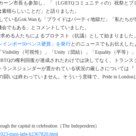
ーン市長も参加し、「（LGBTQコミュニティの）祝祭とプ
は素晴らしいことだ」と語りました。
ているGok Wanも「プライドはパーティ地獄だ」「私たちが
機会でもある」とコメントしていました。
愛者の権利を求める人たちによるプロテスト（抗議）として始まりました
レインボー50ペンス硬貨」を発行
とのニュースでもお伝えした
sibility（可視性）」「Unity（団結）」「Equality（平等
GBTQの権利回復が達成されたわけでは決してなく、トランス
トランスジェンダーが置かれている状況の厳しさについては『
は終わっていません。そういう意味で、Pride in Londo
ugh the capital in celebration（The Independent）
2023-trans-lgbt-b2367820.html