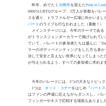
昨年、めでたく
50周年
を迎えた
Pride in Lon
600のLGBTQグループ、3万人が首都を
スを通り、トラファルガー広場に向かいまし
バート
のライブも行なわれました（素敵！）
メインステージには、今年のテーマである「Never marc
がトランスジェンダーカラーで掲げられていました
ていて、パレードの参加者たちは盛んに「Trans
ラーのボディペインティングをした方も多かったそ
決して安全と言えない世界になってしまった
が与えられるよう、すべての参加者に求めま
今年のパレードには、2つの大きなトピック
1つは、
キット・コナー
をはじめ『
ハートス
はファンの声援に応えながらダンスし、パレ
フィンガーやキスで応戦する場面もありまし