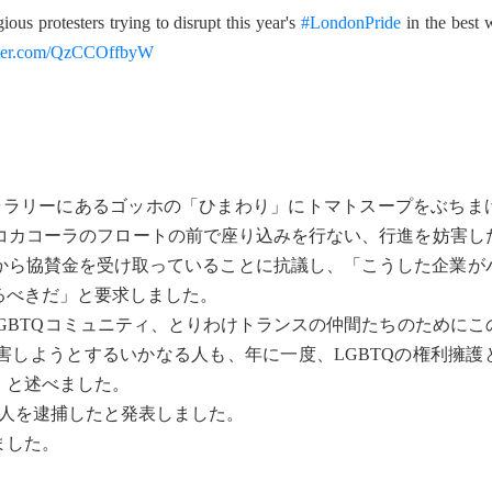
ious protesters trying to disrupt this year's
#LondonPride
in the best 
itter.com/QzCCOffbyW
ラリーにあるゴッホの「ひまわり」にトマトスープをぶちま
、コカコーラのフロートの前で座り込みを行ない、行進を妨害し
から協賛金を受け取っていることに抗議し、「こうした企業が
るべきだ」と要求しました。
-Morris氏は、LGBTQコミュニティ、とりわけトランスの仲間たちのため
害しようとするいかなる人も、年に一度、LGBTQの権利擁護
」と述べました。
人を逮捕したと発表しました。
ました。