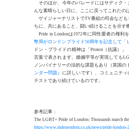
そのほか、今年のパレードにはサディク・カ
んな素晴らしい日に、ここに戻ってこれたの
ゲイジャーナリストでTV番組の司会などもし
ちに、共にあること、闘い続けることを示す
Pride in Londonは1972年に同性
幣局がロンドンプライド50周年を記念して「
ドン・プライドの精神は「Protest（抗議）」「Vi
言葉で表されます。婚姻平等が実現してもL
ノンバイナリーの法的な課題もあり（英国の
ンダー問題
』に詳しいです）、コミュニティの闘い
テストであり続けているのです。
参考記事：
The LGBT+ Pride of London: Thousands march thro
https://www.independent.co.uk/news/pride-london-