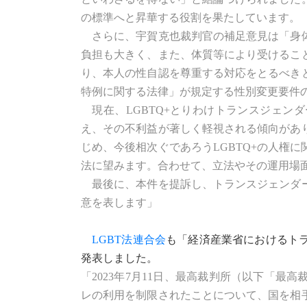
の標準へと昇華する役割を果たしています。
さらに、宇賀克也裁判官の補足意見は「身体
負担も大きく、また、体質等により受けるこ
り、本人の性自認を尊重する対応をとるべき
特例に関する法律」が規定する性別変更要件
現在、LGBTQ+とりわけトランスジェン
え、その不利益が著しく軽視される傾向があ
じめ、今後相次ぐであろうLGBTQ+の人権
法に望みます。合わせて、立法やその運用場
最後に、本件を提訴し、トランスジェンダー
意を表します」
LGBT法連合会
も「経済産業省におけるト
発表しました。
「2023年7月11日、最高裁判所（以下「
レの利用を制限されたことについて、国を相