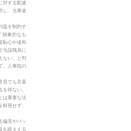
に対する配慮
即し、当事者
利益を制約す
「抽象的なも
羞恥心や違和
で当該職員に
えない、と判
て、人事院の
意見でも言葉
るを得ない。
とは重要な法
を軽視せず、
る偏見やバッ
疑を踏まえる