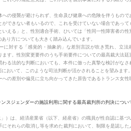
への侵襲が避けられず、生命及び健康への危険を伴うもので
とができない者もいるので、これを受けていない場合であって
といえる」と、性別適合手術、ひいては「性同一性障害者の性
のあり方についても大きく踏み込んでいます。
ダーに対する「感覚的・抽象的」な差別言説が吹き荒れ、立法
ります。性別変更要件のうち手術要件についての最高裁大法廷
に関わる法的な判断においても、本件に倣った真摯な検討がなさ
面において、このような司法判断が活かされることを望みます
への差別や偏見に立ち向かってきた原告であるトランス女性
ランスジェンダーの施設利用に関する最高裁判所の判決につい
最高裁」）は、経済産業省（以下、経産省）の職員が性自認に基づ
手にそれらの取消し等を求めた裁判において、制限を是認した