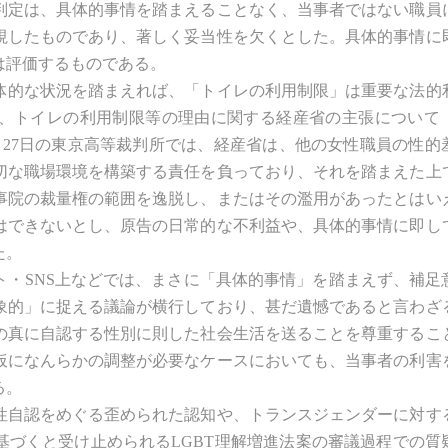
判定は、具体的事情を踏まえることなく、当事者ではない職員
視したものであり、著しく妥当性を欠くとした。具体的事情に
は評価するものである。
具体的な状況を踏まえれば、「トイレの利用制限」は重要な法的
、トイレの利用制限等の理由に関する経産省の主張について
5月27日の東京高等裁判所では、経産省は、他の女性職員の性的
切な職場環境を構築する責任を負っており、それを踏まえた上
事院の裁量権の範囲を逸脱し、またはその濫用があったとはい
はできないとし、原告の日常的な不利益や、具体的事情に即し
た。
・SNS上などでは、まさに「具体的事情」を踏まえず、補足
象的」に捉える議論が横行しており、甚だ遺憾であると言わざ
の真に自認する性別に則した社会生活を送ることを尊重するこ
仮になんらかの調整が必要なケースにおいても、当事者の利害
る。
自認をめぐる歪められた認知や、トランスジェンダーに対す
基づくと受け止められるLGBT理解増進法案の審議過程での質