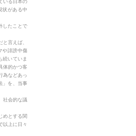
ている日本の
現状がある中
除外したことで
だと言えば、
マや誹謗中傷
も続いていま
具体的かつ客
行為などあっ
法」を、当事
、社会的な議
じめとする関
で以上に日々