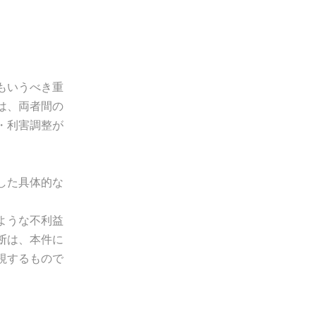
。
もいうべき重
は、両者間の
・利害調整が
した具体的な
ような不利益
断は、本件に
視するもので