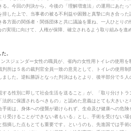
きる。今回の判決から、今後の「理解増進法」の運用にあたっ
を排した上で、当事者の被る不利益や困難と真摯に向き合った
き各方面の関係者・関係団体と共に議論を重ね、一人ひとりの
会の実現に向けて、人権が保障、確立されるよう取り組みを進
した。
るトランスジェンダー女性の職員が、省内の女性用トイレの使用を
裁判所は５名の裁判官全員一致の意見として、トイレの使用制
しました。逆転勝訴となった判決はもとより、後半部分で５人
する性別に即して社会生活を送ること」が、「取り分けトラ
「法的に保護されるべきもの」と認めた意義はとても大きいと
合手術は、身体への侵襲が避けられず、生命及び健康への危険
より受けることができない者もいる」とし、手術を受けない場
と指摘した点もとても重要です。というのも、先進国では手術