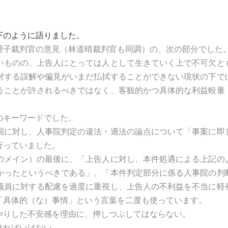
下のように語りました。
理子裁判官の意見（林道晴裁判官も同調）の、次の部分でした
いものの、上告人にとっては人として生きていく上で不可欠と
対する誤解や偏見がいまだ払拭することができない現状の下で
うことが許されるべきではなく、客観的かつ具体的な利益較量
のキーワードでした。
に対し、人事院判定の違法・適法の論点について「事案に即
行っていました。
メイン）の最後に、「上告人に対し、本件処遇による上記の
かったというべきである」、「本件判定部分に係る人事院の判
職員に対する配慮を過度に重視し、上告人の不利益を不当に軽
「具体的（な）事情」という言葉を二度も使っています。
りした不安感を理由に、押しつぶしてはならない。
ければいけない。