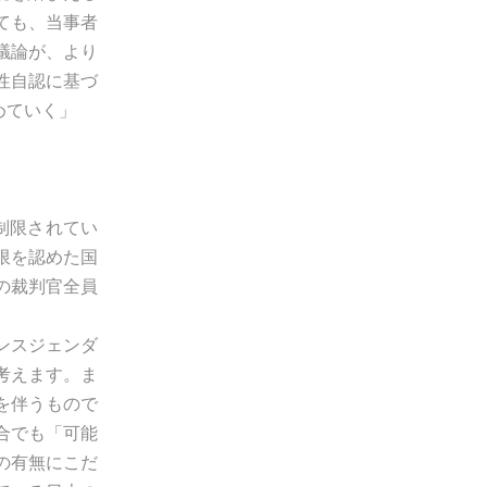
ても、当事者
議論が、より
性自認に基づ
めていく」
制限されてい
限を認めた国
の裁判官全員
ンスジェンダ
考えます。ま
を伴うもので
合でも「可能
の有無にこだ