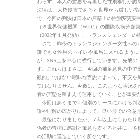
わらず、本人の意思を尊重した性別移行が認
法律は、人権侵害であると世界から厳しい指
で、今回の判決は日本の戸籍上の性別変更要
（※世界保健機関（WHO）の国際疾病分類第1
（2022年１月発効）、トランスジェンダー
さて、昨今のトランスジェンダー女性へのバ
誰でも女性用のトイレや風呂に入れるように
が、SNS上を中心に横行しています。先般の
す。これらはまさに、今回の補足意見の中で
観的」ではない曖昧な言説によって、不安を
てはなりません。今後は、このような状況を
者の実態を踏まえて運用していくことが重要
今回はあくまでも個別のケースにおける判決
論や理解の広がりによって、良い形での合意
最後になりましたが、７年以上にもわたり尽
係者の皆様に感謝と敬意を表すると共に、多
の活動に邁進していく所存です」