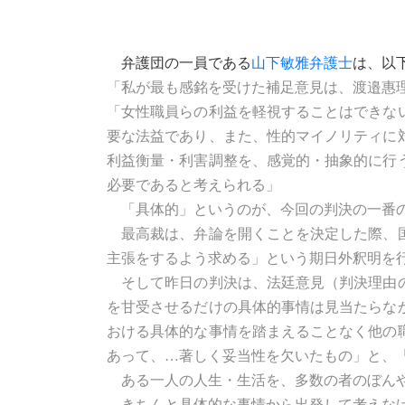
弁護団の一員である
山下敏雅弁護士
は、以
「私が最も感銘を受けた補足意見は、渡邉惠
「女性職員らの利益を軽視することはできな
要な法益であり、また、性的マイノリティに
利益衡量・利害調整を、感覚的・抽象的に行
必要であると考えられる」
「具体的」というのが、今回の判決の一番
最高裁は、弁論を開くことを決定した際、国
主張をするよう求める」という期日外釈明を
そして昨日の判決は、法廷意見（判決理由の
を甘受させるだけの具体的事情は見当たらな
おける具体的な事情を踏まえることなく他の
あって、…著しく妥当性を欠いたもの」と、
ある一人の人生・生活を、多数の者のぼんや
きちんと具体的な事情から出発して考えな