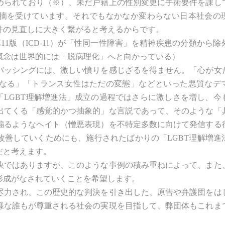
められており（※）、未だ戸籍上の性別変更に手術要件を課し
摘を受けています。それでもなかなか変わらない日本社会の
件の見直しに大きく繋がると考えるからです。
1版（ICD-11）が「性同一性障害」を精神疾患の分類から
の概念は世界的には「脱病理化」へと向かっている）
ッシングには、激しい憤りを感じざるを得ません。「心が女
なる」「トランス女性はただの変態」などといった悪質なデ
「LGBT理解増進法」成立の過程ではさらに激しさを増し、今
出てくる「感覚的かつ抽象的」な言説であって、そのような「
煽るようなヘイト（憎悪表現）を不特定多数に向けて発信する
改善していくためにも、施行されたばかりの「LGBT理解増進
だと考えます。
ではありますが、このような事例の積み重ねによって、また
形成がなされていくことを希望します。
力され、この歴史的な判決を引き出した、原告や弁護団をは
様な誰もが尊重される社会の実現を目指して、弊団体もこれま