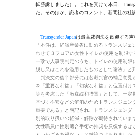
転勝訴しました）。これを受けて本日、Transg
た。そのほか、識者のコメント、新聞社の社
Transgender Japan
は最高裁判決を歓迎する声
「本件は、経済産業省に勤めるトランスジェ
わせて３フロアの女性トイレの使用を制限す
一致で人事院判定のうち、トイレの使用制限
脱し又はこれを濫用したものとして違法」と判断する
判決文の後半部分には各裁判官の補足意見が
を「重要な利益」「切実な利益」と位置付け
等を考慮した「激変緩和措置」として、一定
基づく不安などの解消のためトランスジェン
重要である」と明記され、トランスジェンダ
別的取り扱いの軽減・解除が期待されていま
女性職員に性別適合手術の推奨を反復するば
といわざるを得ない」と結論づけられました