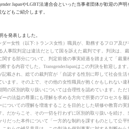
ender JapanやLGBT法連合会といった当事者団体が歓迎の声
説などもご紹介します。
明を発表しました。
ンダー女性（以下:トランス女性）職員が、勤務するフロア及び
る人事院判定は違法だとして国を訴えた裁判です。判決は、裁
に関する部分について、判定前後の事実経過を踏まえて「裁量
内容でした。TransgenderJapanはこの判決を歓迎します
記載され、総ての裁判官が「自認する性別に即して社会生活
ています。その上で、その他の女性職員が抱くかもしれない違
期間の区別的取り扱いについては合理性を認めています。ただ
ダーの法益の尊重にも理解を求める方向で所要のプロセスを履
ーについての理解を増進することを目的とした研修や教育の実
す。だからこそ、その一切を行わずに区別的取り扱いを続け、
かりだった本件について「一方的な制約を課すものとして公平
。これらの補足意見は、この判決を個別事案に対する判断から