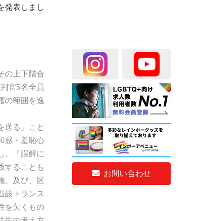
明を発表しまし
その上下階合
判官5名全員
権の範囲を逸
。
を送る」こと
和感・羞恥心
し、「誤解に
践することも
お問い合わせ
施、及び、区
当該トランス
性を欠くもの
共生の考え方