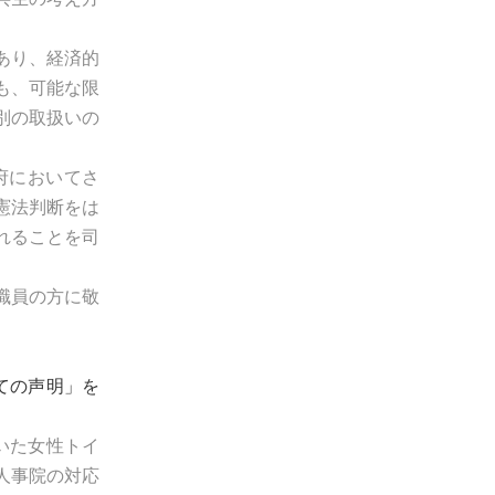
あり、経済的
も、可能な限
別の取扱いの
府においてさ
憲法判断をは
れることを司
。
職員の方に敬
ての声明」を
いた女性トイ
人事院の対応