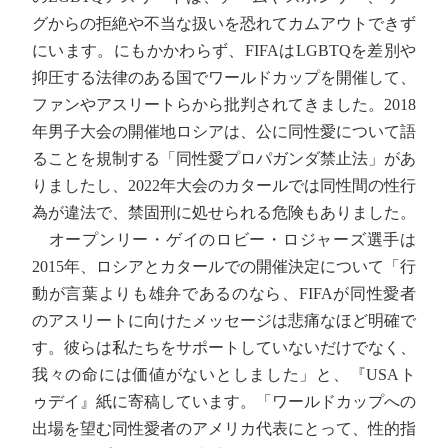
グからの拒絶や不当な扱いを恐れてカムアウトできず
にいます。にもかかわらず、FIFAはLGBTQを差別や
抑圧する法律のある国でワールドカップを開催して、
ファンやアスリートらから批判されてきました。2018
年男子大会の開催地ロシアは、公に同性愛について語
ることを規制する「同性愛プロパガンダ禁止法」があ
りましたし、2022年大会のカタールでは同性間の性行
為が違法で、禁固刑に処せられる危険もありました。
オープンリー・ゲイのロビー・ロジャーズ選手は
2015年、ロシアとカタールでの開催決定について「行
動が言葉よりも雄弁であるのなら、FIFAが同性愛者
のアスリートに向けたメッセージは悲痛なほど明確で
す。彼らは私たちをサポートしていないだけでなく、
我々の命には価値がないとしました」と、『USAト
ゥデイ』紙に寄稿しています。「ワールドカップへの
出場を望む同性愛者のアメリカ代表にとって、性的指