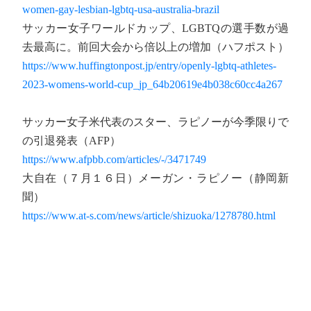
women-gay-lesbian-lgbtq-usa-australia-brazil
サッカー女子ワールドカップ、LGBTQの選手数が過
去最高に。前回大会から倍以上の増加（ハフポスト）
https://www.huffingtonpost.jp/entry/openly-lgbtq-athletes-
2023-womens-world-cup_jp_64b20619e4b038c60cc4a267
サッカー女子米代表のスター、ラピノーが今季限りで
の引退発表（AFP）
https://www.afpbb.com/articles/-/3471749
大自在（７月１６日）メーガン・ラピノー（静岡新
聞）
https://www.at-s.com/news/article/shizuoka/1278780.html