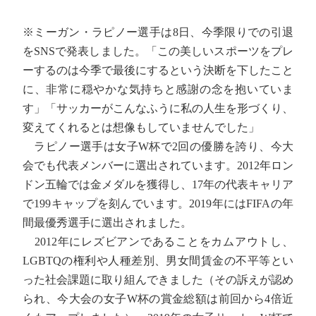
※ミーガン・ラピノー選手は8日、今季限りでの引退
をSNSで発表しました。「この美しいスポーツをプレ
ーするのは今季で最後にするという決断を下したこと
に、非常に穏やかな気持ちと感謝の念を抱いていま
す」「サッカーがこんなふうに私の人生を形づくり、
変えてくれるとは想像もしていませんでした」
ラピノー選手は女子W杯で2回の優勝を誇り、今大
会でも代表メンバーに選出されています。2012年ロン
ドン五輪では金メダルを獲得し、17年の代表キャリア
で199キャップを刻んでいます。2019年にはFIFAの年
間最優秀選手に選出されました。
2012年にレズビアンであることをカムアウトし、
LGBTQの権利や人種差別、男女間賃金の不平等とい
った社会課題に取り組んできました（その訴えが認め
られ、今大会の女子W杯の賞金総額は前回から4倍近