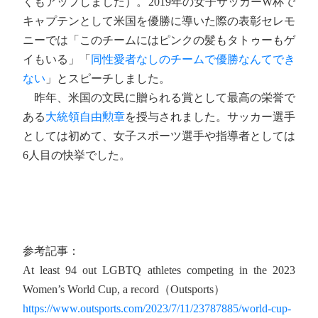
くもアップしました）。2019年の女子サッカーW杯で
キャプテンとして米国を優勝に導いた際の表彰セレモ
ニーでは「このチームにはピンクの髪もタトゥーもゲ
イもいる」「
同性愛者なしのチームで優勝なんてでき
ない
」とスピーチしました。
昨年、米国の文民に贈られる賞として最高の栄誉で
ある
大統領自由勲章
を授与されました。サッカー選手
としては初めて、女子スポーツ選手や指導者としては
6人目の快挙でした。
参考記事：
At least 94 out LGBTQ athletes competing in the 2023
Women’s World Cup, a record（Outsports）
https://www.outsports.com/2023/7/11/23787885/world-cup-