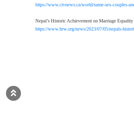
https://www.ctvnews.ca/world/same-sex-couples-and-l
Nepal’s Historic Achievement on Marr
https://www.hrw.org/news/2023/07/05/nepals-histor