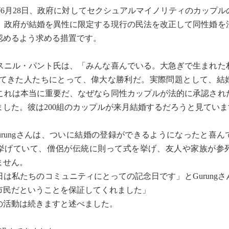
ha裁判官が6月28日、政府に対してセクシュアルマイノリティのカップ
。政府が結婚を異性に限定する現行の民法を改正して同性婚を
認めるよう求める措置です。
ニル・パント氏は、「みんな喜んでいる。大急ぎで生まれた
てきた人たちにとって、偉大な勝利だ。実際問題として、結
これは本当に重要だ、なぜなら同性カップルが法的に承認され
した。彼は200組のカップルが来月結婚するだろうと見ていま
aya Gurungさんは、ついに結婚の登録ができるようになったと喜
挙げていて、僧侶が伝統に則って式を挙げ、友人や家族が参
ません。
は私たちのコミュニティにとっての記念日です」とGurungさ
市民だということを保証してくれました」
活動は続きますと述べました。