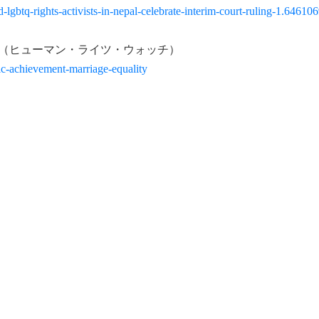
gbtq-rights-activists-in-nepal-celebrate-interim-court-ruling-1.64610
iage Equality（ヒューマン・ライツ・ウォッチ）
ic-achievement-marriage-equality