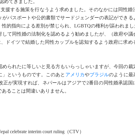
認めてきました。
Qを支援する施策を行なうよう求めました。そのなかには同性婚
々がパスポートや公的書類でサードジェンダーの表記ができる
、性的指向による差別が禁じられ、LGBTQの権利が謳われまし
に対して同性婚の法制化を認めるよう勧めましたが、（政府や議
は、ドイツで結婚した同性カップルを認知するよう政府に求め
められたに等しいと見る方もいらっしゃいますが、今回の裁
に」というものです。このあと
アメリカ
や
ブラジル
のように最
改正が実現すれば、ネパールはアジアで2番目の同性婚承認国
であることは間違いありません。
Nepal celebrate interim court ruling（CTV）