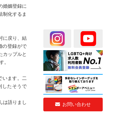
ルの婚姻登録に
法制化するま
村に戻り、結
婚の登録がで
たカップルと
す。
んでいます。二
列したそうで
んは語りまし
お問い合わせ