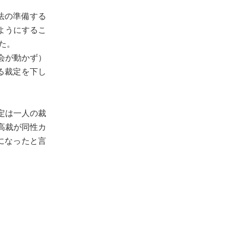
法の準備する
ようにするこ
た。
会が動かず）
る裁定を下し
定は一人の裁
高裁が同性カ
になったと言