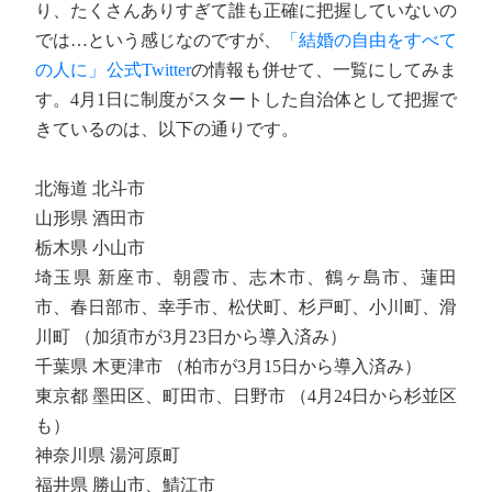
り、たくさんありすぎて誰も正確に把握していないの
では…という感じなのですが、
「結婚の自由をすべて
の人に」公式Twitter
の情報も併せて、一覧にしてみま
す。4月1日に制度がスタートした自治体として把握で
きているのは、以下の通りです。
北海道 北斗市
山形県 酒田市
栃木県 小山市
埼玉県 新座市、朝霞市、志木市、鶴ヶ島市、蓮田
市、春日部市、幸手市、松伏町、杉戸町、小川町、滑
川町 （加須市が3月23日から導入済み）
千葉県 木更津市 （柏市が3月15日から導入済み）
東京都 墨田区、町田市、日野市 （4月24日から杉並区
も）
神奈川県 湯河原町
福井県 勝山市、鯖江市