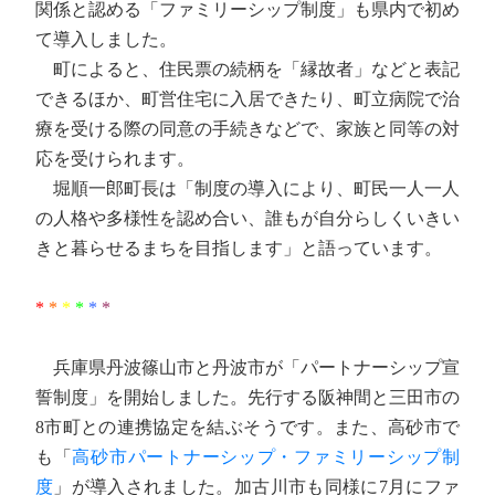
関係と認める「ファミリーシップ制度」も県内で初め
て導入しました。
町によると、住民票の続柄を「縁故者」などと表記
できるほか、町営住宅に入居できたり、町立病院で治
療を受ける際の同意の手続きなどで、家族と同等の対
応を受けられます。
堀順一郎町長は「制度の導入により、町民一人一人
の人格や多様性を認め合い、誰もが自分らしくいきい
きと暮らせるまちを目指します」と語っています。
*
*
*
*
*
*
兵庫県丹波篠山市と丹波市が「パートナーシップ宣
誓制度」を開始しました。先行する阪神間と三田市の
8市町との連携協定を結ぶそうです。また、高砂市で
も「
高砂市パートナーシップ・ファミリーシップ制
度
」が導入されました。加古川市も同様に7月にファ