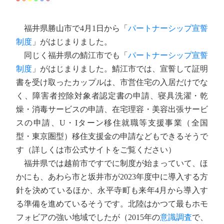
*
*
*
*
*
*
福井県勝山市で4月1日から「
パートナーシップ宣誓
制度
」がはじまりました。
同じく福井県の鯖江市でも「
パートナーシップ宣誓
制度
」がはじまりました。鯖江市では、宣誓して証明
書を受け取ったカップルは、市営住宅の入居だけでな
く、障害者控除対象者認定書の申請、寝具洗濯・乾
燥・消毒サービスの申請、在宅理容・美容出張サービ
スの申請、U・Iターン移住就職等支援事業（全国
型・東京圏型）移住支援金の申請などもできるそうで
す（詳しくは市公式サイトをご覧ください）
福井県では越前市ですでに制度が始まっていて、ほ
かにも、あわら市と坂井市が2023年度中に導入する方
針を決めているほか、永平寺町も来年4月から導入す
る準備を進めているそうです。北陸はかつて最もホモ
フォビアの強い地域でしたが（2015年の
意識調査
で、