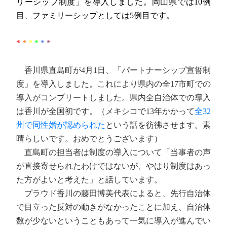
リーシップ制度」を導入しました。岡山県では10例
目、ファミリーシップとしては5例目です。
*
*
*
*
*
*
香川県直島町が4月1日、「パートナーシップ宣誓制
度」を導入しました。これにより県内の全17市町での
導入がコンプリートしました。県内全自治体での導入
は香川が全国初です。（メキシコで13年かかって
全32
州で同性婚が認められた
という話を彷彿させます。素
晴らしいです。おめでとうございます）
直島町の担当者は制度の導入について「当事者の声
が直接寄せられたわけではないが、やはり制度はあっ
た方がよいと考えた」と話しています。
プラウド香川の藤田博美代表によると、先行自治体
で目立った反対の動きがなかったことに加え、自治体
数が少ないということもあって一気に導入が進んでい