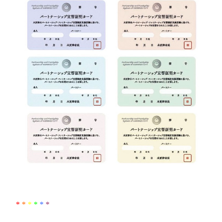
*
*
*
*
*
*