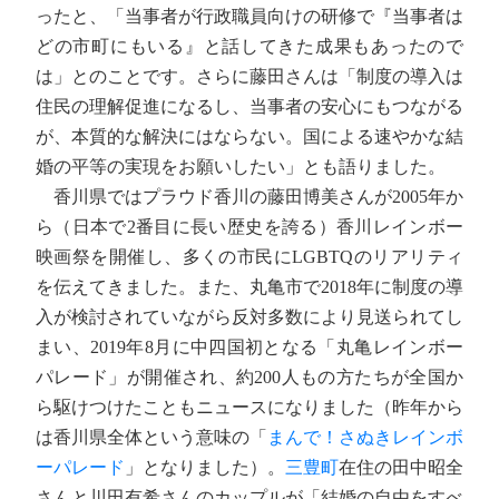
ったと、「当事者が行政職員向けの研修で『当事者は
どの市町にもいる』と話してきた成果もあったので
は」とのことです。さらに藤田さんは「制度の導入は
住民の理解促進になるし、当事者の安心にもつながる
が、本質的な解決にはならない。国による速やかな結
婚の平等の実現をお願いしたい」とも語りました。
香川県ではプラウド香川の藤田博美さんが2005年か
ら（日本で2番目に長い歴史を誇る）香川レインボー
映画祭を開催し、多くの市民にLGBTQのリアリティ
を伝えてきました。また、丸亀市で2018年に制度の導
入が検討されていながら反対多数により見送られてし
まい、2019年8月に中四国初となる「丸亀レインボー
パレード」が開催され、約200人もの方たちが全国か
ら駆けつけたこともニュースになりました（昨年から
は香川県全体という意味の「
まんで！さぬきレインボ
ーパレード
」となりました）。
三豊町
在住の田中昭全
さんと川田有希さんのカップルが「結婚の自由をすべ