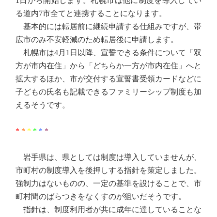
1日から開始します。札幌市は他に制度を導入してい
る道内7市全てと連携することになります。
基本的には転居前に継続申請する仕組みですが、帯
広市のみ不安軽減のため転居後に申請します。
札幌市は4月1日以降、宣誓できる条件について「双
方が市内在住」から「どちらか一方が市内在住」へと
拡大するほか、市が交付する宣誓書受領カードなどに
子どもの氏名も記載できるファミリーシップ制度も加
えるそうです。
*
*
*
*
*
*
岩手県は、県としては制度は導入していませんが、
市町村の制度導入を後押しする指針を策定しました。
強制力はないものの、一定の基準を設けることで、市
町村間のばらつきをなくすのが狙いだそうです。
指針は、制度利用者が共に成年に達していることな