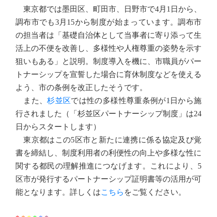
東京都では墨田区、町田市、日野市で4月1日から、
調布市でも3月15から制度が始まっています。調布市
の担当者は「基礎自治体として当事者に寄り添って生
活上の不便を改善し、多様性や人権尊重の姿勢を示す
狙いもある」と説明。制度導入を機に、市職員がパー
トナーシップを宣誓した場合に育休制度などを使える
よう、市の条例を改正したそうです。
また、
杉並区
では性の多様性尊重条例が1日から施
行されました（「杉並区パートナーシップ制度」は24
日からスタートします）
東京都はこの5区市と新たに連携に係る協定及び覚
書を締結し、制度利用者の利便性の向上や多様な性に
関する都民の理解推進につなげます。これにより、5
区市が発行するパートナーシップ証明書等の活用が可
能となります。詳しくは
こちら
をご覧ください。