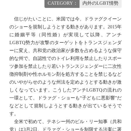
CATEGORY：
内外のLGBT情勢
信じがたいことに、米国では今、ドラァグクイーン
のショーを規制しようとする動きがあります。2015年
に婚姻平等（同性婚）が実現して以降、アンチ
LGBTQ勢力が攻撃のターゲットをトランスジェンダ
ーに変え、共和党の政治家が多数を占めるような保守
的な州で、自認性でのトイレ利用を禁止したりスポー
ツ参加を禁止したり若いトランスジェンダーに二次性
徴抑制剤や性ホルモン剤を処方することを禁じるなど
のいやがらせのような州法を定めようとする動きが激
しくなっています。こうしたアンチLGBTQの流れの
一環として、ドラァグ・ショーも“子どもに悪影響”だ
などとして規制しようとする動きが出ているそうで
す。
全米で初めて、テネシー州のビル・リー知事（共和
党）は3月2日、ドラァグ・ショーを制限する法案に署