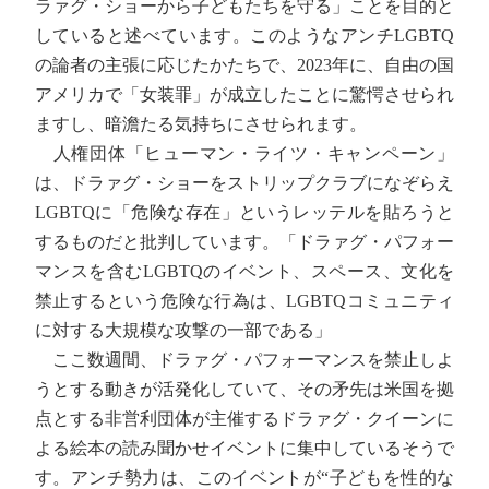
ラァグ・ショーから子どもたちを守る」ことを目的と
していると述べています。このようなアンチLGBTQ
の論者の主張に応じたかたちで、2023年に、自由の国
アメリカで「女装罪」が成立したことに驚愕させられ
ますし、暗澹たる気持ちにさせられます。
人権団体「ヒューマン・ライツ・キャンペーン」
は、ドラァグ・ショーをストリップクラブになぞらえ
LGBTQに「危険な存在」というレッテルを貼ろうと
するものだと批判しています。「ドラァグ・パフォー
マンスを含むLGBTQのイベント、スペース、文化を
禁止するという危険な行為は、LGBTQコミュニティ
に対する大規模な攻撃の一部である」
ここ数週間、ドラァグ・パフォーマンスを禁止しよ
うとする動きが活発化していて、その矛先は米国を拠
点とする非営利団体が主催するドラァグ・クイーンに
よる絵本の読み聞かせイベントに集中しているそうで
す。アンチ勢力は、このイベントが“子どもを性的な