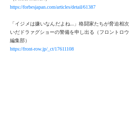
https://forbesjapan.com/articles/detail/61387
「イジメは嫌いなんだよね...」格闘家たちが脅迫相次
いだドラァグショーの警備を申し出る（フロントロウ
編集部）
https://front-row.jp/_ct/17611108