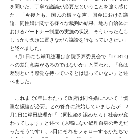
を聞いた。丁寧な議論が必要だということを強く感じ
た」「今後とも、国民の様々な声、国会における議
論、同性婚に関する様々な裁判の結果、地方自治体に
おけるパートナー制度の実施の状況、そういった点も
しっかり念頭に置きながら議論を行なっていきたい」
と述べました。
3月1日にも岸田総理は参院予算委員会で「LGBTQ
への差別意識があるのではないか」と問われ、「私は
差別という感覚を持っているとは思っていない」と述
べました。
これまで8年にわたって政府は同性婚について「慎
重な議論が必要」との答弁に終始していましたが、2
月1日に岸田総理が「（同性婚を認めたら）社会が変
わってします」と述べ（原稿にない総理自身の考えだ
ったそうです）、3日にそれをフォローするかたちで