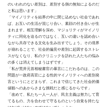
のいわれのない差別は、差別する側の無知によるのだ
と私は思います」
「マイノリティを結界の中に閉じ込めない社会であれ
ば、お互いの生活が混じり合い、素顔の付き合いが生
まれます。相互理解を深め、マジョリティがマイノリ
ティに同化を迫るのではなく、互いの違いを認め合い
ながら共存できる文化を生み出すでしょう。その境界
が崩れることで、社会的偏見や差別に起因するストレ
スがなくなり、私のクリニックを訪れた人たちの悩み
の多くは消えてしまうはずです」
「私が荒井元首相秘書官の暴言にこだわるのは、この
問題が一政府高官による性的マイノリティへの差別発
言というにとどまらず、これまで信じてきた社会的価
値観へのあからさまな挑戦だと感じるからです」
「改めて、私たち一人一人が、民主主義は努力して育
てるもの、力を合わせて守るものという自覚を持たな