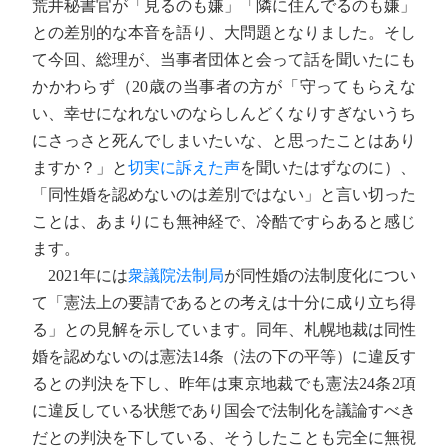
荒井秘書官が「見るのも嫌」「隣に住んでるのも嫌」
との差別的な本音を語り、大問題となりました。そし
て今回、総理が、当事者団体と会って話を聞いたにも
かかわらず（20歳の当事者の方が「守ってもらえな
い、幸せになれないのならしんどくなりすぎないうち
にさっさと死んでしまいたいな、と思ったことはあり
ますか？」と
切実に訴えた声
を聞いたはずなのに）、
「同性婚を認めないのは差別ではない」と言い切った
ことは、あまりにも無神経で、冷酷ですらあると感じ
ます。
2021年には
衆議院法制局
が同性婚の法制度化につい
て「憲法上の要請であるとの考えは十分に成り立ち得
る」との見解を示しています。同年、札幌地裁は同性
婚を認めないのは憲法14条（法の下の平等）に違反す
るとの判決を下し、昨年は東京地裁でも憲法24条2項
に違反している状態であり国会で法制化を議論すべき
だとの判決を下している、そうしたことも完全に無視