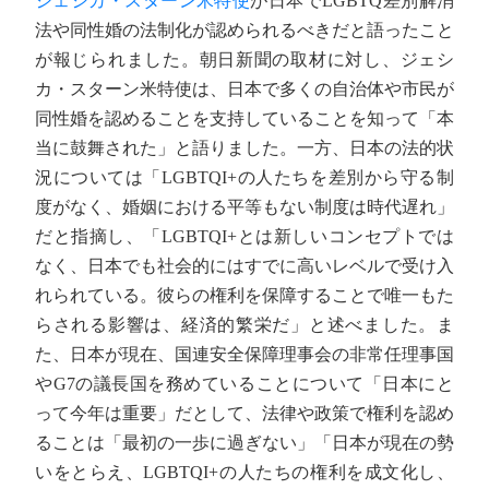
ジェシカ・スターン米特使
が日本でLGBTQ差別解消
法や同性婚の法制化が認められるべきだと語ったこと
が報じられました。朝日新聞の取材に対し、ジェシ
カ・スターン米特使は、日本で多くの自治体や市民が
同性婚を認めることを支持していることを知って「本
当に鼓舞された」と語りました。一方、日本の法的状
況については「LGBTQI+の人たちを差別から守る制
度がなく、婚姻における平等もない制度は時代遅れ」
だと指摘し、「LGBTQI+とは新しいコンセプトでは
なく、日本でも社会的にはすでに高いレベルで受け入
れられている。彼らの権利を保障することで唯一もた
らされる影響は、経済的繁栄だ」と述べました。ま
た、日本が現在、国連安全保障理事会の非常任理事国
やG7の議長国を務めていることについて「日本にと
って今年は重要」だとして、法律や政策で権利を認め
ることは「最初の一歩に過ぎない」「日本が現在の勢
いをとらえ、LGBTQI+の人たちの権利を成文化し、