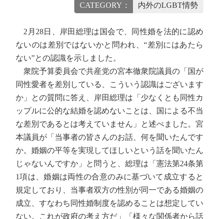
CATEGORY：
内外のLGBT情勢
2月28日、岸田総理は国会で、同性婚を法的に認め
ないのは差別ではないかと問われ、“差別にはあたら
ない”との認識を示しました。
衆院予算委員会で共産党の宮本徹衆院議員の「国が
同性愛者を差別している、こういう認識はございます
か」との質問に答え、岸田総理は「少なくとも同性カ
ップルに公的な結婚を認めないことは、国による不当
な差別であるとは考えていません」と述べました。宮
本議員が「当事者の皆さんのお話、何を聞いたんです
か。婚姻の平等を実現してほしいという話を聞いたん
じゃないんですか」と問うと、総理は「憲法第24条第
1項は、婚姻は両性の合意のみに基づいて成立すると
規定しており、当事者双方の性別が同一である婚姻の
成立、すなわち同性婚制度を認めることは想定してい
ない。これが政府の考え方だ」「様々な関係者から話