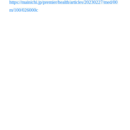
https://mainichi.jp/premier/health/articles/20230227/med/00
m/100/026000c