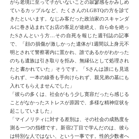
がら老境に至って子がいないことの寂寥感をかみしめ
ているカップルなど、たくさんのLGBTQの方を診て
きたといいます。なじみ客だった政治家のスキャンダ
ルに巻き込まれてお店の客足が途絶え、自ら命を絶っ
たSさんという方…その自死を報じた週刊誌の記事
で、「顔の損傷が激しかった遺体が1週間以上身元不
明とされて警察署内に置かれ、誰であるかがわかった
のちも遺族は引き取りを拒み、無縁仏として処理され
たと書かれていた」そうです。「Sさんは誰にも見送
られず、一本の線香も手向けられず、親兄弟の墓にも
入れてもらえませんでした」
「彼らの多くは、社会がもう少し寛容だったら感じる
ことがなかったストレスが原因で、多様な精神症状を
起こしていました」
「マイノリティに対する差別は、その社会の成熟度を
測る一つの指標です。新宿2丁目で学んだのは、彼ら
は特別な人ではない、という一事です。性的少数者へ