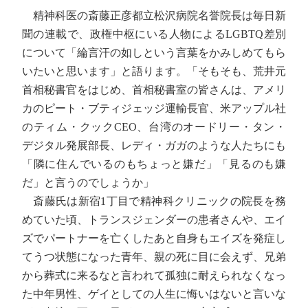
精神科医の斎藤正彦都立松沢病院名誉院長は毎日新
聞の連載で、政権中枢にいる人物によるLGBTQ差別
について「綸言汗の如しという言葉をかみしめてもら
いたいと思います」と語ります。「そもそも、荒井元
首相秘書官をはじめ、首相秘書室の皆さんは、アメリ
カのピート・ブティジェッジ運輸長官、米アップル社
のティム・クックCEO、台湾のオードリー・タン・
デジタル発展部長、レディ・ガガのような人たちにも
「隣に住んでいるのもちょっと嫌だ」「見るのも嫌
だ」と言うのでしょうか」
斎藤氏は新宿1丁目で精神科クリニックの院長を務
めていた頃、トランスジェンダーの患者さんや、エイ
ズでパートナーを亡くしたあと自身もエイズを発症し
てうつ状態になった青年、親の死に目に会えず、兄弟
から葬式に来るなと言われて孤独に耐えられなくなっ
た中年男性、ゲイとしての人生に悔いはないと言いな