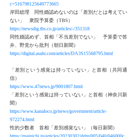
c=516798125649773665
岸田総理 同性婚認めないのは「差別だとは考えてい
ない」 衆院予算委（TBS）
https://newsdig.tbs.co.jp/articles/-/351318
同性婚認めず、首相「不当差別でない」 予算委で答
弁、野党から批判（朝日新聞）
https://digital.asahi.com/articles/DA3S15568795.html
「差別という感覚は持っていない」と首相（共同通
信）
https://www.47news.jp/9001807.html
「差別という感覚は持っていない」と首相（神奈川新
聞）
https://www.kanaloco.jp/news/government/article-
972274.html
性的少数者 首相「差別感覚ない」（毎日新聞）
https://mainichi.jp/articles/20230302/ddm/005/040/046000c