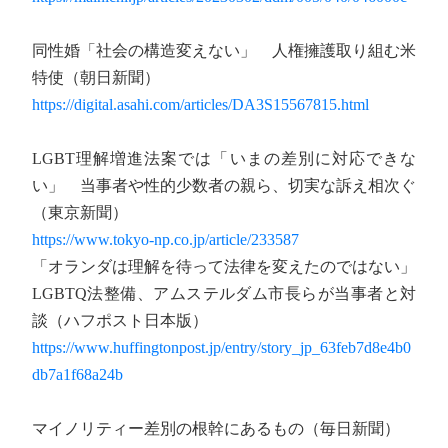
同性婚「社会の構造変えない」 人権擁護取り組む米
特使（朝日新聞）
https://digital.asahi.com/articles/DA3S15567815.html
LGBT理解増進法案では「いまの差別に対応できな
い」 当事者や性的少数者の親ら、切実な訴え相次ぐ
（東京新聞）
https://www.tokyo-np.co.jp/article/233587
「オランダは理解を待って法律を変えたのではない」
LGBTQ法整備、アムステルダム市長らが当事者と対
談（ハフポスト日本版）
https://www.huffingtonpost.jp/entry/story_jp_63feb7d8e4b0
db7a1f68a24b
マイノリティー差別の根幹にあるもの（毎日新聞）