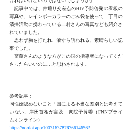
ければいけないのではないでしょうか」
記事中では、仲通り交差点のHIV予防啓発の看板の
写真や、レインボーカラーのごみ袋を使って二丁目の
清掃活動に携わっている二村さんの写真なども紹介さ
れていました。
思わず胸を打たれ、涙すら誘われる、素晴らしい記
事でした。
斎藤さんのような方がこの国の指導者になってくだ
さったらいいのに…と思わされます。
参考記事：
同性婚認めないこと「国による不当な差別とは考えて
いない」岸田首相が言及 衆院予算委（FNNプライ
ムオンライン）
https://nordot.app/1003163787676614656?