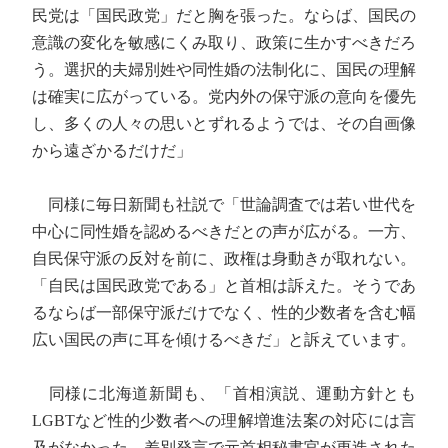
民党は「国民政党」だと胸を張った。ならば、国民の
意識の変化を敏感にくみ取り、政策に生かすべきだろ
う。選択的夫婦別姓や同性婚の法制化に、国民の理解
は確実に広がっている。党内外の保守派の意向を優先
し、多くの人々の思いとずれるようでは、その自画像
から遠ざかるだけだ」
同様に毎日新聞も社説で「世論調査では若い世代を
中心に同性婚を認めるべきだとの声が広がる。一方、
自民保守派の反対を前に、政権は身動きが取れない。
「自民は国民政党である」と首相は訴えた。そうであ
るならば一部保守派だけでなく、性的少数者を含む幅
広い国民の声に耳を傾けるべきだ」と訴えています。
同様に北海道新聞も、「首相演説、運動方針とも
LGBTなど性的少数者への理解増進法案の対応には言
及がなかった。差別発言で元首相秘書官が更迭された