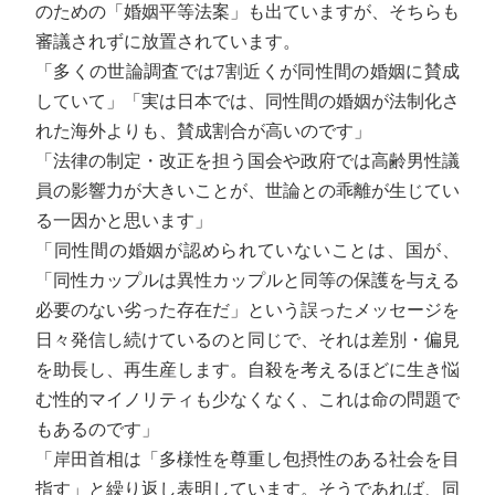
のための「婚姻平等法案」も出ていますが、そちらも
審議されずに放置されています。
「多くの世論調査では7割近くが同性間の婚姻に賛成
していて」「実は日本では、同性間の婚姻が法制化さ
れた海外よりも、賛成割合が高いのです」
「法律の制定・改正を担う国会や政府では高齢男性議
員の影響力が大きいことが、世論との乖離が生じてい
る一因かと思います」
「同性間の婚姻が認められていないことは、国が、
「同性カップルは異性カップルと同等の保護を与える
必要のない劣った存在だ」という誤ったメッセージを
日々発信し続けているのと同じで、それは差別・偏見
を助長し、再生産します。自殺を考えるほどに生き悩
む性的マイノリティも少なくなく、これは命の問題で
もあるのです」
「岸田首相は「多様性を尊重し包摂性のある社会を目
指す」と繰り返し表明しています。そうであれば、同