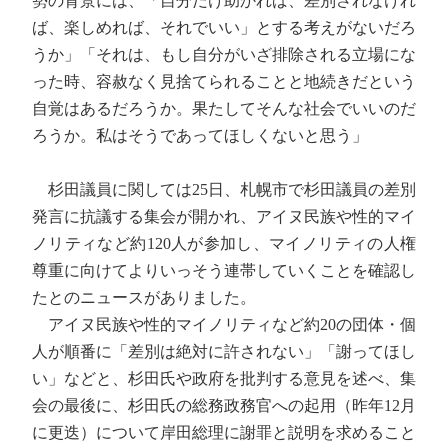
勢の背景には、「自分だけ助かれば、差別されなけれ
ば、楽しめれば、それでいい」とする考えがないだろ
うか」「それは、もし自分がいざ排除される立場にな
った時、容赦なく見捨てられることと地続きだという
自覚はあるだろうか。果たしてそんな社会でいいのだ
ろうか。私はそうであってほしくないと思う」
杉田議員に関しては25日、札幌市で杉田議員の差別
発言に抗議する集会が開かれ、アイヌ民族や性的マイ
ノリティなど約120人が参加し、マイノリティの人権
尊重に向けてよりいっそう連帯していくことを確認し
たとのニュースがありました。
アイヌ民族や性的マイノリティなど約20の団体・個
人が順番に「差別は絶対に許されない」「謝ってほし
い」などと、杉田氏や政府を批判する意見を述べ、集
会の最後に、杉田氏の総務政務官への起用（昨年12月
に更迭）について岸田総理に謝罪と説明を求めること