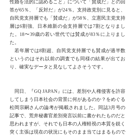
性婚を法的に認めること」について「賛成だ」との回
答が65％、「反対だ」が24％。支持政党別に見ると、
自民党支持層でも「賛成だ」が58％、立憲民主党支持
層は6割強、日本維新の会支持層では7割となりまし
た。18〜39歳の若い世代では賛成が83％に上りまし
た。
若年層では8割超、自民党支持層でも賛成が過半数
というのはそれ以前の調査でも同様の結果が出てお
り、確実なデータと見なしてよさそうです。
同日、『GQ JAPAN』には、差別や人権侵害を許容
してしまう日本社会の背景に何があるのか？をめぐる
松岡宗嗣さんの論考が掲載されました。同誌3月号の
記事で、荒井秘書官差別発言以前に書かれたものだと
思われますが、それでも日本の人権軽視の本質を鋭く
突く主張は現在の状況にもそのまま当てはまるもので