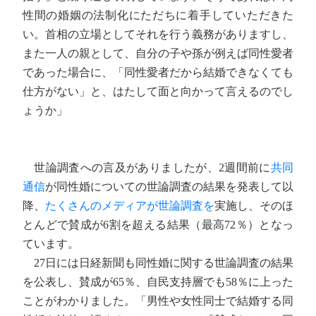
性間の婚姻の法制化にただちに着手していただきた
い。首相の立場としてそれを行う義務がありますし、
また一人の親として、自分の子や孫が例えば同性愛者
であった場合に、「同性愛者だから結婚できなくても
仕方がない」と、はたして面と向かって言えるのでし
ょうか」
世論調査への言及がありましたが、2週間前に
共同
通信
が同性婚についての世論調査の結果を発表して以
降、
たくさんのメディアが世論調査を
実施し、そのほ
とんどで賛成が6割を超える結果（最高72％）となっ
ています。
27日には日経新聞も同性婚に関する世論調査の結果
を公表し、賛成が65％、自民支持層でも58％に上った
ことがわかりました。「男性や女性同士で結婚する同