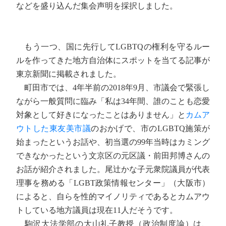
などを盛り込んだ集会声明を採択しました。
もう一つ、国に先行してLGBTQの権利を守るルー
ルを作ってきた地方自治体にスポットを当てる記事が
東京新聞に掲載されました。
町田市では、4年半前の2018年9月、市議会で緊張し
ながら一般質問に臨み「私は34年間、誰のことも恋愛
対象として好きになったことはありません」と
カムア
ウトした東友美市議
のおかげで、市のLGBTQ施策が
始まったというお話や、初当選の99年当時はカミング
できなかったという文京区の元区議・前田邦博さんの
お話が紹介されました。尾辻かな子元衆院議員が代表
理事を務める「LGBT政策情報センター」（大阪市）
によると、自らを性的マイノリティであるとカムアウ
トしている地方議員は現在11人だそうです。
駒沢大法学部の大山礼子教授（政治制度論）は、