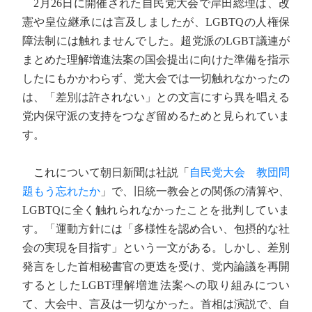
2月26日に開催された自民党大会で岸田総理は、改
憲や皇位継承には言及しましたが、LGBTQの人権保
障法制には触れませんでした。超党派のLGBT議連が
まとめた理解増進法案の国会提出に向けた準備を指示
したにもかかわらず、党大会では一切触れなかったの
は、「差別は許されない」との文言にすら異を唱える
党内保守派の支持をつなぎ留めるためと見られていま
す。
これについて朝日新聞は社説「
自民党大会 教団問
題もう忘れたか
」で、旧統一教会との関係の清算や、
LGBTQに全く触れられなかったことを批判していま
す。「運動方針には「多様性を認め合い、包摂的な社
会の実現を目指す」という一文がある。しかし、差別
発言をした首相秘書官の更迭を受け、党内論議を再開
するとしたLGBT理解増進法案への取り組みについ
て、大会中、言及は一切なかった。首相は演説で、自