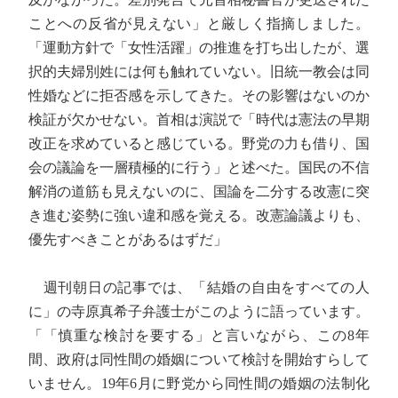
ことへの反省が見えない」と厳しく指摘しました。
「運動方針で「女性活躍」の推進を打ち出したが、選
択的夫婦別姓には何も触れていない。旧統一教会は同
性婚などに拒否感を示してきた。その影響はないのか
検証が欠かせない。首相は演説で「時代は憲法の早期
改正を求めていると感じている。野党の力も借り、国
会の議論を一層積極的に行う」と述べた。国民の不信
解消の道筋も見えないのに、国論を二分する改憲に突
き進む姿勢に強い違和感を覚える。改憲論議よりも、
優先すべきことがあるはずだ」
週刊朝日の記事では、「結婚の自由をすべての人
に」の寺原真希子弁護士がこのように語っています。
「「慎重な検討を要する」と言いながら、この8年
間、政府は同性間の婚姻について検討を開始すらして
いません。19年6月に野党から同性間の婚姻の法制化