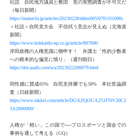
社説 自民地方議員と教団 党の実態調査が不可欠だ
（毎日新聞）
https://mainichi.jp/articles/20230228/ddm/005/070/101000c
＜社説＞自民党大会 不信拭う意志が見えぬ（北海道
新聞）
https://www.hokkaido-np.co.jp/article/807600
岸田政権の人権意識に物申す！ 弁護士「性的少数者
への根本的な偏見に憤り」（週刊朝日）
https://dot.asahi.com/wa/2023022200079.html
同性婚に賛成65% 自民支持層でも58% 本社世論調
査（日経新聞）
https://www.nikkei.com/article/DGXZQOUA253J70V20C2
3A2000000/
人権が「軽い」この国で──プロスポーツと国会での
事例を通して考える（GQ）