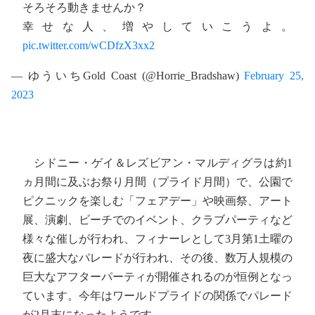
そろそろ動きませんか？
幸せな人、増やしていこうよ。
pic.twitter.com/wCDfzX3xx2
— ゆういちGold Coast (@Horrie_Bradshaw)
February 25,
2023
シドニー・ゲイ＆レズビアン・マルディグラは約1
ヵ月間に及ぶお祭り月間（プライド月間）で、公園で
ピクニックを楽しむ「フェアデー」や映画祭、アート
展、演劇、ビーチでのイベント、クラブパーティなど
様々な催しが行われ、フィナーレとして3月第1土曜の
夜に盛大なパレードが行われ、その後、数万人規模の
巨大なアフターパーティが開催されるのが恒例となっ
ています。今年はワールドプライドの関係でパレード
が2月末になったようです。