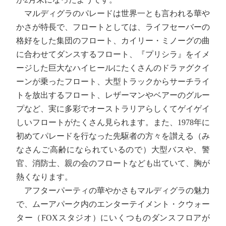
マルディグラのパレードは世界一とも言われる華や
かさが特長で、フロートとしては、ライフセーバーの
格好をした集団のフロート、カイリー・ミノーグの曲
に合わせてダンスするフロート、『プリシラ』をイメ
ージした巨大なハイヒールにたくさんのドラァグクイ
ーンが乗ったフロート、大型トラックからサーチライ
トを放出するフロート、レザーマンやベアーのグルー
プなど、実に多彩でオーストラリアらしくてゲイゲイ
しいフロートがたくさん見られます。また、1978年に
初めてパレードを行なった先駆者の方々を讃える（み
なさんご高齢になられているので）大型バスや、警
官、消防士、親の会のフロートなども出ていて、胸が
熱くなります。
アフターパーティの華やかさもマルディグラの魅力
で、ムーアパーク内のエンターテイメント・クウォー
ター（FOXスタジオ）にいくつものダンスフロアが