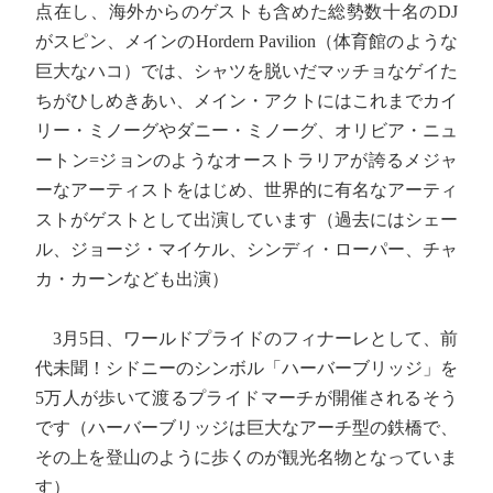
点在し、海外からのゲストも含めた総勢数十名のDJ
がスピン、メインのHordern Pavilion（体育館のような
巨大なハコ）では、シャツを脱いだマッチョなゲイた
ちがひしめきあい、メイン・アクトにはこれまでカイ
リー・ミノーグやダニー・ミノーグ、オリビア・ニュ
ートン=ジョンのようなオーストラリアが誇るメジャ
ーなアーティストをはじめ、世界的に有名なアーティ
ストがゲストとして出演しています（過去にはシェー
ル、ジョージ・マイケル、シンディ・ローパー、チャ
カ・カーンなども出演）
3月5日、ワールドプライドのフィナーレとして、前
代未聞！シドニーのシンボル「ハーバーブリッジ」を
5万人が歩いて渡るプライドマーチが開催されるそう
です（ハーバーブリッジは巨大なアーチ型の鉄橋で、
その上を登山のように歩くのが観光名物となっていま
す）