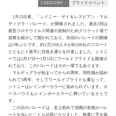
CATEGORY：
プライドイベント
2月25日夜、「シドニー・ゲイ＆レズビアン・マル
ディグラ・パレード」が開催されました。過去2回は
新型コロナウイルス関連の規制のためクリケット場で
規模を縮小して開かれており、街頭のパレードの開催
は3年ぶりです。約1万2500人※が約200台のフロート
とともにド派手に目抜き通りを行進しました。シドニ
ーでは2月17日〜3月5日にワールドプライドも開催さ
れており、このパレードはその一環でもあります。
マルディグラが始まってから45周年、同性婚が認め
られて5周年、そしてワールドプライドも重なって、
シドニーはレインボーカラーに染められています。オ
ペラハウスもレインボーカラーに輝いているそうで
す。
この日のパレードは、史上初めて現職の首相がパレ
ードを歩いたことも話題になりました。観衆に手を振