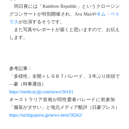
同日夜には「Rainbow Republic」というクロージン
グコンサートが特別開催され、Ava Maxや
キム・ペト
ラス
が出演するそうです。
また写真やレポートが届くと思いますので、お伝え
します。
参考記事：
「多様性」全開＝ＬＧＢＴパレード、３年ぶり街頭で
―豪（時事通信）
https://medical.jiji.com/news/56161
オーストラリア首相が同性愛者パレードに初参加
「服装がダサい」と地元メディア酷評（日豪プレス）
https://nichigopress.jp/news-item/58262/