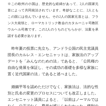
※この欧州の小国は、歴史的な経緯があって、2人の国家元
首によって共同統治されています。奇妙なことに、2人とも
この国には住んでいません。その2人の国家元首とは、フラ
ンス大統領と、ローマカトリック教会のカタルーニャ司教区
ウルヘル司教です。この2人のうちのどちらかが、法案を承
認する必要があります。
昨年夏の投票に先立ち、アンドラ公国の民主党議員
団長のカルレス・エンセニャットは、家族法のアップ
デートを「みんなのための法」であると、「公民権の
自由な発展を保証し、その成功の基礎を多様な家族に
置く近代国家の法」であると述べました。
婚姻平等を認めただけでなく、家族法は、法的な性
別と氏名の変更のプロセスについても改正しました。
エンセニャット議員によると、「以前はノーマルでは
なく、公正でなく、尊厳が感じられなかった」権利の